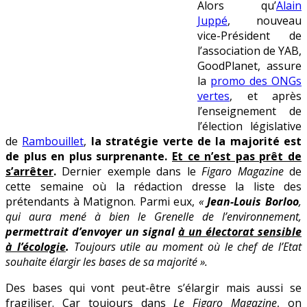
Alors qu’
Alain
le
Juppé
, nouveau
mirage
vice-Président de
de
l’association de YAB,
l’écologie
GoodPlanet, assure
la
promo des ONGs
vertes
, et après
l’enseignement de
l’élection législative
de
Rambouillet
,
la stratégie verte de la majorité est
de plus en plus surprenante.
Et ce n’est pas prêt de
s’arrêter
.
Dernier exemple dans le
Figaro Magazine
de
cette semaine où la rédaction dresse la liste des
prétendants à Matignon. Parmi eux,
«
Jean-Louis Borloo
,
qui aura mené à bien le Grenelle de l’environnement,
permettrait d’envoyer un signal
à un électorat sensible
à l’écologie
.
Toujours utile au moment où le chef de l’Etat
souhaite élargir les bases de sa majorité ».
Des bases qui vont peut-être s’élargir mais aussi se
fragiliser. Car toujours dans
Le Figaro Magazine
, on