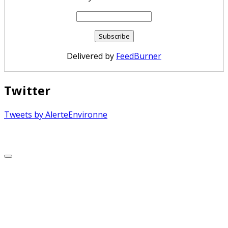
Delivered by
FeedBurner
Twitter
Tweets by AlerteEnvironne
Copyright © 2026 Alerte Environnement
Scroll
to
Top