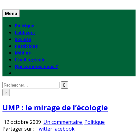
Skip
to
Menu
content
Politique
Lobbying
Société
Pesticides
Médias
L’oeil agricole
Qui sommes nous ?
Rechercher
:
×
UMP : le mirage de l’écologie
sur
Publié
12 octobre 2009
Un commentaire
Politique
UMP
en
Partager sur :
Twitter
Facebook
: