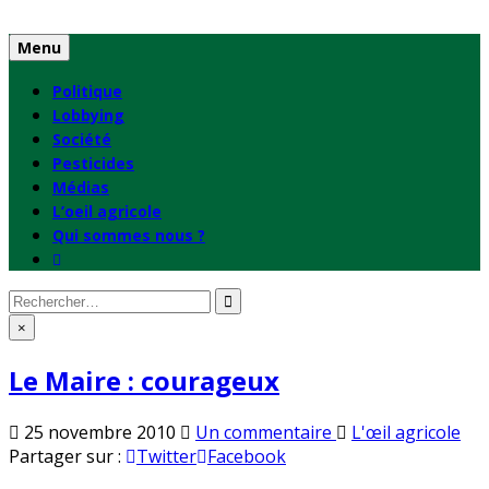
Skip
to
Menu
content
Politique
Lobbying
Société
Pesticides
Médias
L’oeil agricole
Qui sommes nous ?
Rechercher
:
×
Le Maire : courageux
sur
Publié
25 novembre 2010
Un commentaire
L'œil agricole
Le
en
Partager sur :
Twitter
Facebook
Maire