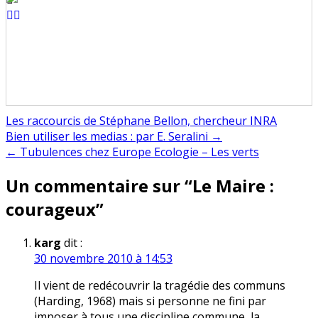
Les raccourcis de Stéphane Bellon, chercheur INRA
Navigation
Bien utiliser les medias : par E. Seralini →
← Tubulences chez Europe Ecologie – Les verts
de
Un commentaire sur “
Le Maire :
l’article
courageux
”
karg
dit :
30 novembre 2010 à 14:53
Il vient de redécouvrir la tragédie des communs
(Harding, 1968) mais si personne ne fini par
imposer à tous une discipline commune, la