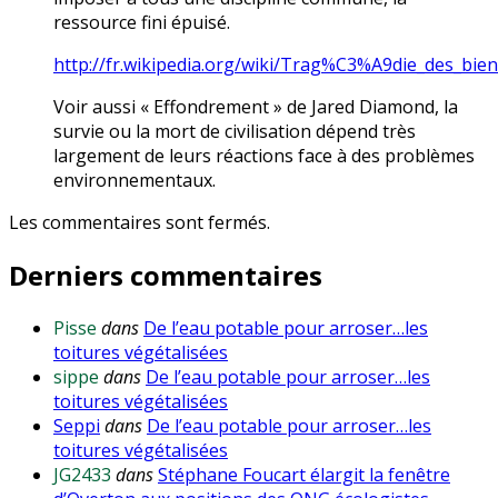
ressource fini épuisé.
http://fr.wikipedia.org/wiki/Trag%C3%A9die_des_bi
Voir aussi « Effondrement » de Jared Diamond, la
survie ou la mort de civilisation dépend très
largement de leurs réactions face à des problèmes
environnementaux.
Les commentaires sont fermés.
Derniers commentaires
Pisse
dans
De l’eau potable pour arroser…les
toitures végétalisées
sippe
dans
De l’eau potable pour arroser…les
toitures végétalisées
Seppi
dans
De l’eau potable pour arroser…les
toitures végétalisées
JG2433
dans
Stéphane Foucart élargit la fenêtre