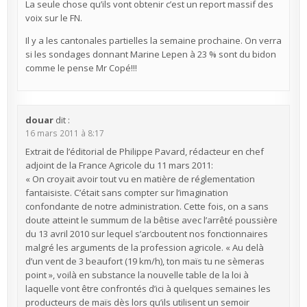
La seule chose qu’ils vont obtenir c’est un report massif des
voix sur le FN.
Il y a les cantonales partielles la semaine prochaine. On verra
si les sondages donnant Marine Lepen à 23 % sont du bidon
comme le pense Mr Copé!!!
douar
dit :
16 mars 2011 à 8:17
Extrait de l’éditorial de Philippe Pavard, rédacteur en chef
adjoint de la France Agricole du 11 mars 2011:
« On croyait avoir tout vu en matière de réglementation
fantaisiste. C’était sans compter sur l’imagination
confondante de notre administration. Cette fois, on a sans
doute atteint le summum de la bêtise avec l’arrêté poussière
du 13 avril 2010 sur lequel s’arcboutent nos fonctionnaires
malgré les arguments de la profession agricole. « Au delà
d’un vent de 3 beaufort (19 km/h), ton maïs tu ne sèmeras
point », voilà en substance la nouvelle table de la loi à
laquelle vont être confrontés d’ici à quelques semaines les
producteurs de maïs dès lors qu’ils utilisent un semoir