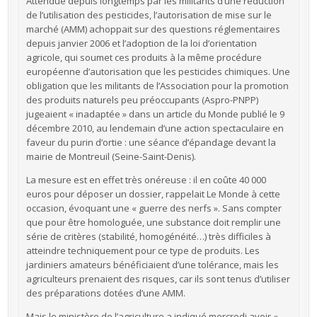
Attendue depuis longtemps par les militants d’une réduction
de l’utilisation des pesticides, l’autorisation de mise sur le
marché (AMM) achoppait sur des questions réglementaires
depuis janvier 2006 et l’adoption de la loi d’orientation
agricole, qui soumet ces produits à la même procédure
européenne d’autorisation que les pesticides chimiques. Une
obligation que les militants de l’Association pour la promotion
des produits naturels peu préoccupants (Aspro-PNPP)
jugeaient « inadaptée » dans un article du Monde publié le 9
décembre 2010, au lendemain d’une action spectaculaire en
faveur du purin d’ortie : une séance d’épandage devant la
mairie de Montreuil (Seine-Saint-Denis).
La mesure est en effet très onéreuse : il en coûte 40 000
euros pour déposer un dossier, rappelait Le Monde à cette
occasion, évoquant une « guerre des nerfs ». Sans compter
que pour être homologuée, une substance doit remplir une
série de critères (stabilité, homogénéité…) très difficiles à
atteindre techniquement pour ce type de produits. Les
jardiniers amateurs bénéficiaient d’une tolérance, mais les
agriculteurs prenaient des risques, car ils sont tenus d’utiliser
des préparations dotées d’une AMM.
Mais le ministère de l’agriculture a indiqué mercredi avoir «