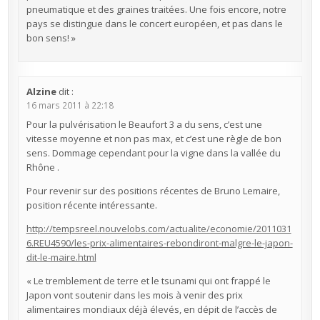
pneumatique et des graines traitées. Une fois encore, notre
pays se distingue dans le concert européen, et pas dans le
bon sens! »
Alzine
dit :
16 mars 2011 à 22:18
Pour la pulvérisation le Beaufort 3 a du sens, c’est une
vitesse moyenne et non pas max, et c’est une règle de bon
sens. Dommage cependant pour la vigne dans la vallée du
Rhône .
Pour revenir sur des positions récentes de Bruno Lemaire,
position récente intéressante.
http://tempsreel.nouvelobs.com/actualite/economie/2011031
6.REU4590/les-prix-alimentaires-rebondiront-malgre-le-japon-
dit-le-maire.html
« Le tremblement de terre et le tsunami qui ont frappé le
Japon vont soutenir dans les mois à venir des prix
alimentaires mondiaux déjà élevés, en dépit de l’accès de