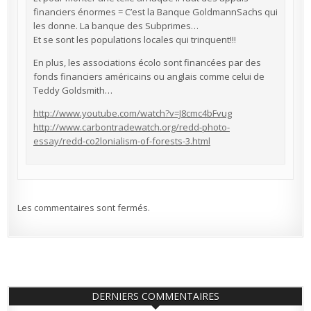
financiers énormes = C’est la Banque GoldmannSachs qui
les donne. La banque des Subprimes…
Et se sont les populations locales qui trinquent!!!
En plus, les associations écolo sont financées par des
fonds financiers américains ou anglais comme celui de
Teddy Goldsmith…
http://www.youtube.com/watch?v=J8cmc4bFvug
http://www.carbontradewatch.org/redd-photo-
essay/redd-co2lonialism-of-forests-3.html
Les commentaires sont fermés.
DERNIERS COMMENTAIRES