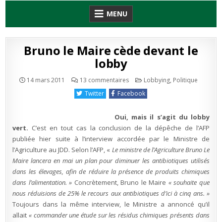
Skip
MENU
to
content
Bruno le Maire cède devant le
lobby
sur
Publié
14 mars 2011
13 commentaires
Lobbying
,
Politique
Bruno
en
le
Twitter
Facebook
Maire
cède
devant
le
Oui, mais il s’agit du lobby
lobby
vert.
C’est en tout cas la conclusion de la dépêche de l’AFP
publiée hier suite à l’interview accordée par le Ministre de
l’Agriculture au JDD. Selon l’AFP, «
Le ministre de l’Agriculture Bruno Le
Maire lancera en mai un plan pour diminuer les antibiotiques utilisés
dans les élevages, afin de réduire la présence de produits chimiques
dans l’alimentation. »
Concrètement, Bruno le Maire
« souhaite que
nous réduisions de 25% le recours aux antibiotiques d’ici à cinq ans. »
Toujours dans la même interview, le Ministre a annoncé qu’il
allait
« commander une étude sur les résidus chimiques présents dans