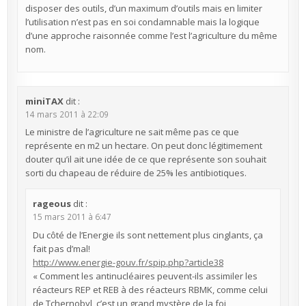
disposer des outils, d’un maximum d’outils mais en limiter
l’utilisation n’est pas en soi condamnable mais la logique
d’une approche raisonnée comme l’est l’agriculture du même
nom.
miniTAX
dit :
14 mars 2011 à 22:09
Le ministre de l’agriculture ne sait même pas ce que
représente en m2 un hectare. On peut donc légitimement
douter qu’il ait une idée de ce que représente son souhait
sorti du chapeau de réduire de 25% les antibiotiques.
rageous
dit :
15 mars 2011 à 6:47
Du côté de l’Energie ils sont nettement plus cinglants, ça
fait pas d’mal!
http://www.energie-gouv.fr/spip.php?article38
« Comment les antinucléaires peuvent-ils assimiler les
réacteurs REP et REB à des réacteurs RBMK, comme celui
de Tchernobyl, c’est un grand mystère de la foi