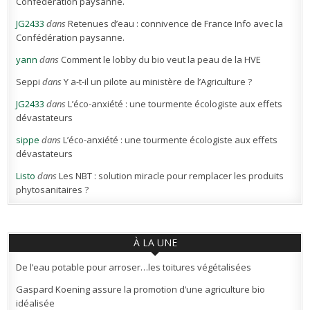
Confédération paysanne.
JG2433
dans
Retenues d’eau : connivence de France Info avec la
Confédération paysanne.
yann
dans
Comment le lobby du bio veut la peau de la HVE
Seppi
dans
Y a-t-il un pilote au ministère de l’Agriculture ?
JG2433
dans
L’éco-anxiété : une tourmente écologiste aux effets
dévastateurs
sippe
dans
L’éco-anxiété : une tourmente écologiste aux effets
dévastateurs
Listo
dans
Les NBT : solution miracle pour remplacer les produits
phytosanitaires ?
À LA UNE
De l’eau potable pour arroser…les toitures végétalisées
Gaspard Koening assure la promotion d’une agriculture bio
idéalisée