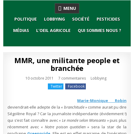
Skip
MENU
to
content
POLITIQUE
LOBBYING
SOCIÉTÉ
PESTICIDES
MÉDIAS
L’OEIL AGRICOLE
QUI SOMMES NOUS ?
MMR, une militante people et
branchée
sur
Publié
10 octobre 2011
7 commentaires
Lobbying
MMR,
en
une
Twitter
Facebook
militante
people
et
branchée
Marie-Monique Robin
deviendrait-elle adepte de la
« branchitude »
comme aurait pu dire
Ségolène Royal ? Car la journaliste indépendante (évidemment !)
qui s’est fait connaître avec
« Le monde selon Monsanto »
puis plus
récemment avec
« Notre poison quotidien »
sera la star de la
prochaine
Greenpride
. Elle est en effet marraine de l’opération