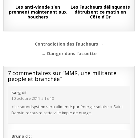
Les anti-viande s’en
Les Faucheurs délinquants
prennent maintenant aux
détruisent ce matin en
bouchers
Côte d’Or
Navigation
Contradiction des faucheurs →
de
← Danger dans l’assiette
l’article
7 commentaires sur “
MMR, une militante
people et branchée
”
karg
dit :
10 octobre 2011 à 18:40
« Le soundsystem sera alimenté par énergie solaire. » Saint
Darwin recouvre cette ville impie de nuage.
Bruno
dit :