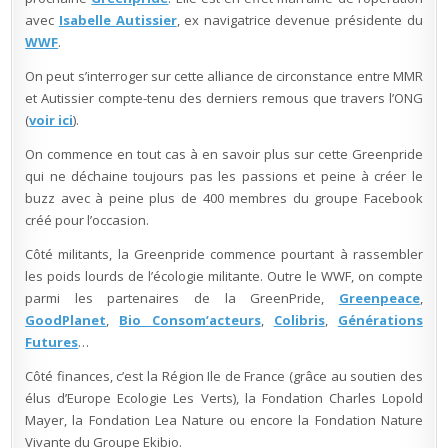
avec
Isabelle Autissier
, ex navigatrice devenue présidente du
WWF
.
On peut s’interroger sur cette alliance de circonstance entre MMR
et Autissier compte-tenu des derniers remous que travers l’ONG
(
voir ici
).
On commence en tout cas à en savoir plus sur cette Greenpride
qui ne déchaine toujours pas les passions et peine à créer le
buzz avec à peine plus de 400 membres du groupe Facebook
créé pour l’occasion.
Côté militants, la Greenpride commence pourtant à rassembler
les poids lourds de l’écologie militante. Outre le WWF, on compte
parmi les partenaires de la GreenPride,
Greenpeace
,
GoodPlanet
,
Bio Consom’acteurs
,
Colibris
,
Générations
Futures
…
Côté finances, c’est la Région Ile de France (grâce au soutien des
élus d’Europe Ecologie Les Verts), la Fondation Charles Lopold
Mayer, la Fondation Lea Nature ou encore la Fondation Nature
Vivante du Groupe Ekibio.