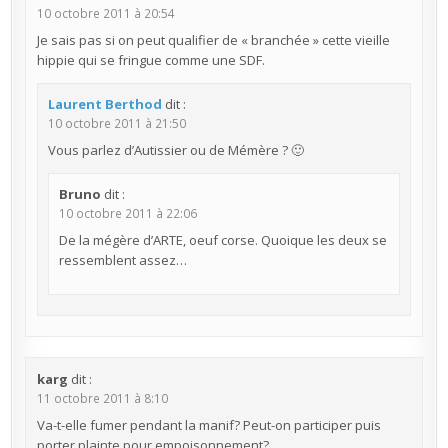
10 octobre 2011 à 20:54
Je sais pas si on peut qualifier de « branchée » cette vieille
hippie qui se fringue comme une SDF.
Laurent Berthod
dit :
10 octobre 2011 à 21:50
Vous parlez d’Autissier ou de Mémère ? 🙂
Bruno
dit :
10 octobre 2011 à 22:06
De la mégère d’ARTE, oeuf corse. Quoique les deux se
ressemblent assez…
karg
dit :
11 octobre 2011 à 8:10
Va-t-elle fumer pendant la manif? Peut-on participer puis
porter plainte pour empoisonnement?