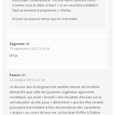
vous paie? Greenpeace? Ou une autre obscure ONG?
Comme vous le dites si bien: « Si on veut être crédible il
faut se montrer transparent ». Chiche.
Encore un pauvre minus qui se croit malin.
Zygomar
dit :
19 septembre 2012 à 13:26
Eh! Je
Paviot
dit :
22 octobre 2012 à 21:24
Le discour des écologistes me semble relever de la même
démarche que celle de Lyssenko, ingénieur agronome
soviétique, qui avait « bricolé » des résultats d’essais sur la
vernalisation du blé, pour « démontrer » que les être vivants
pouvaient transmettre à leur descendance des caractères
« acquis » au cours de leur vie. Le but était d’offrir à Staline