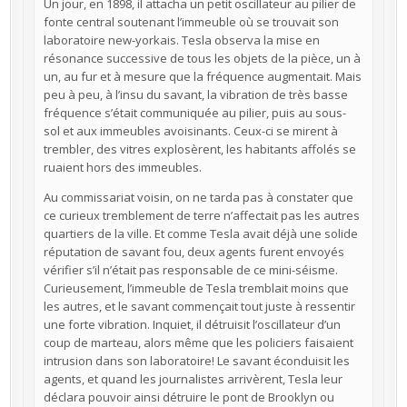
Un jour, en 1898, il attacha un petit oscillateur au pilier de
fonte central soutenant l’immeuble où se trouvait son
laboratoire new-yorkais. Tesla observa la mise en
résonance successive de tous les objets de la pièce, un à
un, au fur et à mesure que la fréquence augmentait. Mais
peu à peu, à l’insu du savant, la vibration de très basse
fréquence s’était communiquée au pilier, puis au sous-
sol et aux immeubles avoisinants. Ceux-ci se mirent à
trembler, des vitres explosèrent, les habitants affolés se
ruaient hors des immeubles.
Au commissariat voisin, on ne tarda pas à constater que
ce curieux tremblement de terre n’affectait pas les autres
quartiers de la ville. Et comme Tesla avait déjà une solide
réputation de savant fou, deux agents furent envoyés
vérifier s’il n’était pas responsable de ce mini-séisme.
Curieusement, l’immeuble de Tesla tremblait moins que
les autres, et le savant commençait tout juste à ressentir
une forte vibration. Inquiet, il détruisit l’oscillateur d’un
coup de marteau, alors même que les policiers faisaient
intrusion dans son laboratoire! Le savant éconduisit les
agents, et quand les journalistes arrivèrent, Tesla leur
déclara pouvoir ainsi détruire le pont de Brooklyn ou