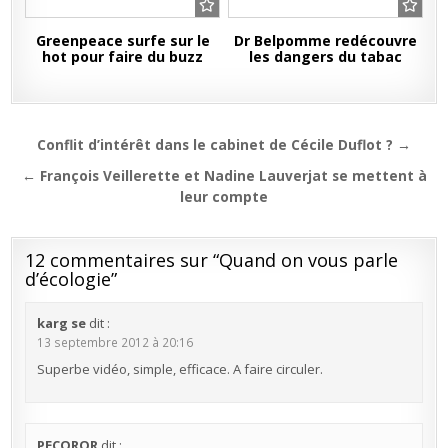
Greenpeace surfe sur le
Dr Belpomme redécouvre
hot pour faire du buzz
les dangers du tabac
Navigation
Conflit d’intérêt dans le cabinet de Cécile Duflot ? →
de
← François Veillerette et Nadine Lauverjat se mettent à
l’article
leur compte
12 commentaires sur “
Quand on vous parle
d’écologie
”
karg se
dit :
13 septembre 2012 à 20:16
Superbe vidéo, simple, efficace. A faire circuler.
PECQROR
dit :