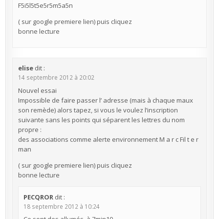
F5i5l5t5e5r5m5a5n
( sur google premiere lien) puis cliquez
bonne lecture
elise
dit :
14 septembre 2012 à 20:02
Nouvel essai
Impossible de faire passer l’ adresse (mais à chaque maux
son remède) alors tapez, si vous le voulez l’inscription
suivante sans les points qui séparent les lettres du nom
propre :
des associations comme alerte environnement M a r c Fil t e r
man
( sur google premiere lien) puis cliquez
bonne lecture
PECQROR
dit :
18 septembre 2012 à 10:24