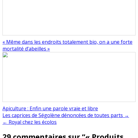
« Même dans les endroits totalement bio, on a une forte
mortalité d’abeilles »
Apiculture : Enfin une parole vraie et libre
Navigation
Les caprices de Ségolène dénoncées de toutes parts →
← Royal chez les écolos
de
29 commentaires sur “
« Produits
l’article