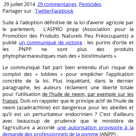
sur
Publié
29 juillet 2014
29 commentaires
Pesticides
«
en
Partager sur :
Twitter
Facebook
Produits
Suite à l’adoption définitive de la loi d’avenir agricole par
Naturels
le parlement, L’ASPRO pnpp (Association pour la
Peu
Promotion des Produits Naturels Peu Préoccupants) a
Préoccupants
publié
un communiqué de victoire
: les purins d’ortie et
»
les PNPP ne sont plus des produits
:
phytopharmaceutiques mais des « biostimulants ».
la
curieuse
Le communiqué fait part bien entendu d’un risque de
demande
complot des « lobbies » pour empêcher l’application
des
concrète de la loi. Plus inquiétant, dans le dernier
écolos
paragraphe, les auteurs réclament une liberté totale
pour l’utilisation
de l’huile de neem, par exemple sur les
fraises
. Doit-on rappeler que le principe actif de l’huile de
neem (azadirachtine) est dangereux pour les abeilles et
qu’il est un perturbateur endocrinien ? C’est d’ailleurs
avec beaucoup de prudence que le ministère de
l’agriculture a accordé
une autorisation provisoire à la
demande des professionnels de la pomme
(ANPP) :