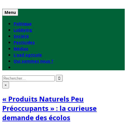
Skip
to
Menu
content
Politique
Lobbying
Société
Pesticides
Médias
L’oeil agricole
Qui sommes nous ?
Rechercher
:
×
« Produits Naturels Peu
Préoccupants » : la curieuse
demande des écolos