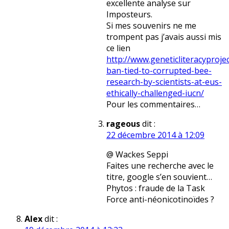
excellente analyse sur
Imposteurs.
Si mes souvenirs ne me
trompent pas j’avais aussi mis
ce lien
http://www.geneticliteracyproje
ban-tied-to-corrupted-bee-
research-by-scientists-at-eus-
ethically-challenged-iucn/
Pour les commentaires…
rageous
dit :
22 décembre 2014 à 12:09
@ Wackes Seppi
Faites une recherche avec le
titre, google s’en souvient…
Phytos : fraude de la Task
Force anti-néonicotinoïdes ?
Alex
dit :