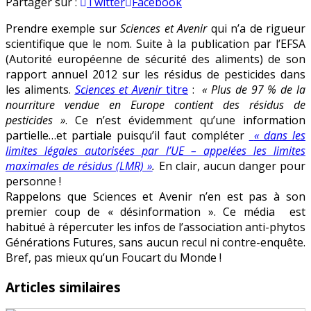
Pesticides
en
Partager sur :
Twitter
Facebook
:
Prendre exemple sur
Sciences et Avenir
qui n’a de rigueur
comment
scientifique que le nom. Suite à la publication par l’EFSA
jouer
(Autorité européenne de sécurité des aliments) de son
au
rapport annuel 2012 sur les résidus de pesticides dans
marchand
les aliments.
Sciences et Avenir
titre
:
« Plus de 97 % de la
de
nourriture vendue en Europe contient des résidus de
peur
pesticides »
. Ce n’est évidemment qu’une information
?
partielle…et partiale puisqu’il faut compléter
« dans les
limites légales autorisées par l’UE – appelées les limites
maximales de résidus (LMR) »
.
En clair, aucun danger pour
personne !
Rappelons que Sciences et Avenir n’en est pas à son
premier coup de « désinformation ». Ce média est
habitué à répercuter les infos de l’association anti-phytos
Générations Futures, sans aucun recul ni contre-enquête.
Bref, pas mieux qu’un Foucart du Monde !
Articles similaires