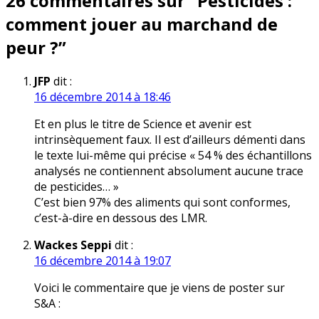
26 commentaires sur “
Pesticides :
l’article
comment jouer au marchand de
peur ?
”
JFP
dit :
16 décembre 2014 à 18:46
Et en plus le titre de Science et avenir est
intrinsèquement faux. Il est d’ailleurs démenti dans
le texte lui-même qui précise « 54 % des échantillons
analysés ne contiennent absolument aucune trace
de pesticides… »
C’est bien 97% des aliments qui sont conformes,
c’est-à-dire en dessous des LMR.
Wackes Seppi
dit :
16 décembre 2014 à 19:07
Voici le commentaire que je viens de poster sur
S&A :