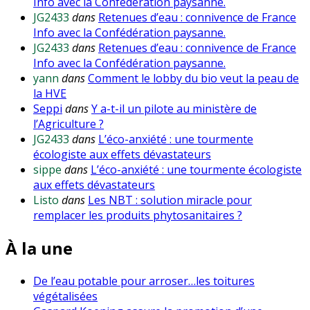
Info avec la Confédération paysanne.
JG2433
dans
Retenues d’eau : connivence de France
Info avec la Confédération paysanne.
JG2433
dans
Retenues d’eau : connivence de France
Info avec la Confédération paysanne.
yann
dans
Comment le lobby du bio veut la peau de
la HVE
Seppi
dans
Y a-t-il un pilote au ministère de
l’Agriculture ?
JG2433
dans
L’éco-anxiété : une tourmente
écologiste aux effets dévastateurs
sippe
dans
L’éco-anxiété : une tourmente écologiste
aux effets dévastateurs
Listo
dans
Les NBT : solution miracle pour
remplacer les produits phytosanitaires ?
À la une
De l’eau potable pour arroser…les toitures
végétalisées