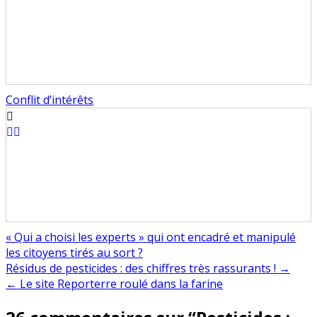
Conflit d’intérêts
« Qui a choisi les experts » qui ont encadré et manipulé
les citoyens tirés au sort ?
Navigation
Résidus de pesticides : des chiffres très rassurants ! →
← Le site Reporterre roulé dans la farine
de