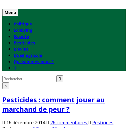
Skip
to
Menu
content
Politique
Lobbying
Société
Pesticides
Médias
L’oeil agricole
Qui sommes nous ?
Rechercher
:
×
Pesticides : comment jouer au
marchand de peur ?
sur
Publié
16 décembre 2014
26 commentaires
Pesticides