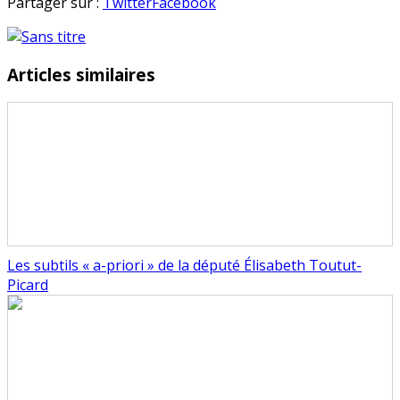
Série
en
Partager sur :
Twitter
Facebook
vidéos
de
l’été
Articles similaires
–
Marc
Jolivet
–
Le
vin
bio
Les subtils « a-priori » de la député Élisabeth Toutut-
Picard