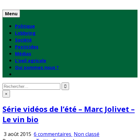
Skip
to
Menu
content
Politique
Lobbying
Société
Pesticides
Médias
L’oeil agricole
Qui sommes nous ?
Rechercher
:
×
Série vidéos de l’été – Marc Jolivet –
Le vin bio
sur
Publié
3 août 2015
6 commentaires
Non classé