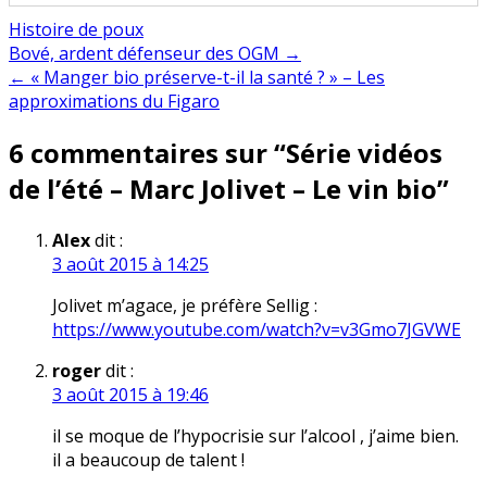
Histoire de poux
Navigation
Bové, ardent défenseur des OGM →
← « Manger bio préserve-t-il la santé ? » – Les
de
approximations du Figaro
l’article
6 commentaires sur “
Série vidéos
de l’été – Marc Jolivet – Le vin bio
”
Alex
dit :
3 août 2015 à 14:25
Jolivet m’agace, je préfère Sellig :
https://www.youtube.com/watch?v=v3Gmo7JGVWE
roger
dit :
3 août 2015 à 19:46
il se moque de l’hypocrisie sur l’alcool , j’aime bien.
il a beaucoup de talent !