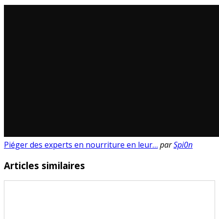
Piéger des experts en nourriture en leur…
par
Spi0n
Articles similaires