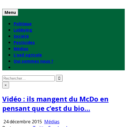
Skip
to
Menu
content
Politique
Lobbying
Société
Pesticides
Médias
L’oeil agricole
Qui sommes nous ?
Rechercher
:
×
Vidéo : ils mangent du McDo en
pensant que c’est du bio…
Publié
24 décembre 2015
Médias