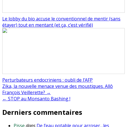
Le lobby du bio accuse le conventionnel de mentir (sans
étayer) tout en mentant (et ça, c’est vérifié)
Perturbateurs endocriniens : oubli de l’AFP
Navigation
Zika, la nouvelle menace venue des moustiques. Allô
François Veillerette? →
de
← STOP au Monsanto Bashing !
l’article
Derniers commentaires
Pisse
dans
De l’eau potable pour arroser…les