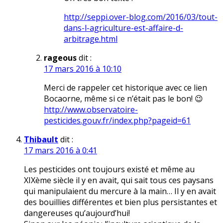
http://seppi.over-blog.com/2016/03/tout-
dans-l-agriculture-est-affaire-d-
arbitrage.html
rageous
dit :
17 mars 2016 à 10:10
Merci de rappeler cet historique avec ce lien
Bocaorne, même si ce n’était pas le bon! 😉
http://www.observatoire-
pesticides.gouv.fr/index.php?pageid=61
Thibault
dit :
17 mars 2016 à 0:41
Les pesticides ont toujours existé et même au
XIXème siècle il y en avait, qui sait tous ces paysans
qui manipulaient du mercure à la main… Il y en avait
des bouillies différentes et bien plus persistantes et
dangereuses qu’aujourd’hui!