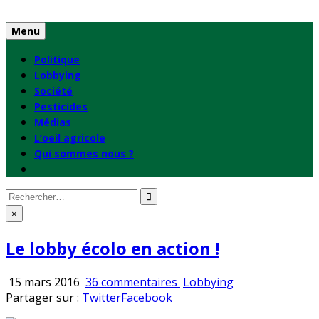
Skip
to
Menu
content
Politique
Lobbying
Société
Pesticides
Médias
L’oeil agricole
Qui sommes nous ?
Rechercher
:
×
Le lobby écolo en action !
sur
Publié
15 mars 2016
36 commentaires
Lobbying
Le
en
Partager sur :
Twitter
Facebook
lobby