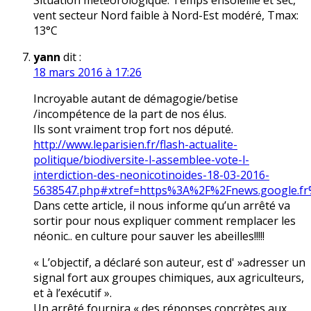
Situation météorologique: Temps ensoleillé et sec,
vent secteur Nord faible à Nord-Est modéré, Tmax:
13°C
yann
dit :
18 mars 2016 à 17:26
Incroyable autant de démagogie/betise
/incompétence de la part de nos élus.
Ils sont vraiment trop fort nos député.
http://www.leparisien.fr/flash-actualite-
politique/biodiversite-l-assemblee-vote-l-
interdiction-des-neonicotinoides-18-03-2016-
5638547.php#xtref=https%3A%2F%2Fnews.google.fr
Dans cette article, il nous informe qu’un arrêté va
sortir pour nous expliquer comment remplacer les
néonic.. en culture pour sauver les abeilles!!!!!
« L’objectif, a déclaré son auteur, est d' »adresser un
signal fort aux groupes chimiques, aux agriculteurs,
et à l’exécutif ».
Un arrêté fournira « des réponses concrètes aux