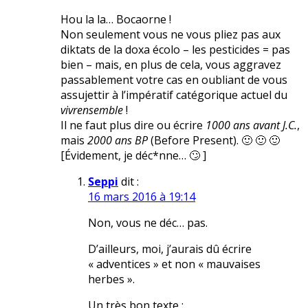
Hou la la… Bocaorne !
Non seulement vous ne vous pliez pas aux
diktats de la doxa écolo – les pesticides = pas
bien – mais, en plus de cela, vous aggravez
passablement votre cas en oubliant de vous
assujettir à l’impératif catégorique actuel du
vivrensemble
!
Il ne faut plus dire ou écrire
1000 ans avant J.C.
,
mais
2000 ans BP
(Before Present). 🙂 🙂 🙂
[Évidement, je déc*nne… 🙄 ]
Seppi
dit :
16 mars 2016 à 19:14
Non, vous ne déc… pas.
D’ailleurs, moi, j’aurais dû écrire
« adventices » et non « mauvaises
herbes ».
Un très bon texte :