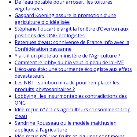
De l’eau potable pour arroser…les toitures
végétalisées
Gaspard Koening assure la promotion d’une
agriculture bio idéalisée
Stéphane Foucart élargit la fenêtre d’Overton aux
positions des ONG écologistes.
Retenues d’eau : connivence de France Info avec la
Confédération paysanne.
Y a-t-il un pilote au ministère de l’Agriculture ?
Comment le lobby du bio veut la peau de la HVE
L’éco-anxiété : une tourmente écologiste aux effets
dévastateurs
Les NBT : solution miracle pour remplacer les
produits phytosanitaires ?
Lobbying : les insurmontables contradictions des
ONG
Idée reçue n°7 : Les agriculteurs consomment trop
d’eau
Sandrine Rousseau ou le modèle malthusien
appliqué à l’agriculture
Idée reçue n°6 : les fruits et légumes sont moins