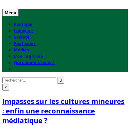
Skip
to
Menu
content
Politique
Lobbying
Société
Pesticides
Médias
L’oeil agricole
Qui sommes nous ?
Rechercher
:
×
Impasses sur les cultures mineures
: enfin une reconnaissance
médiatique ?