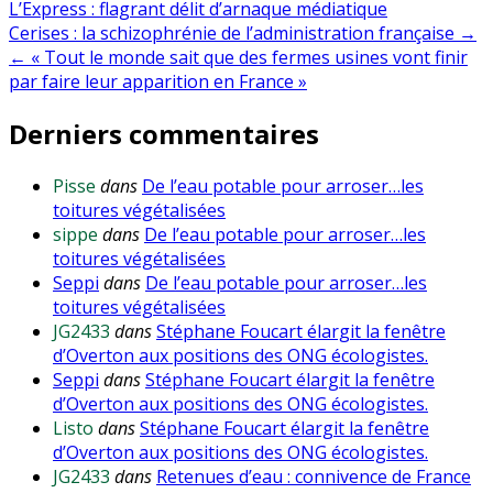
L’Express : flagrant délit d’arnaque médiatique
Navigation
Cerises : la schizophrénie de l’administration française →
← « Tout le monde sait que des fermes usines vont finir
de
par faire leur apparition en France »
l’article
Derniers commentaires
Pisse
dans
De l’eau potable pour arroser…les
toitures végétalisées
sippe
dans
De l’eau potable pour arroser…les
toitures végétalisées
Seppi
dans
De l’eau potable pour arroser…les
toitures végétalisées
JG2433
dans
Stéphane Foucart élargit la fenêtre
d’Overton aux positions des ONG écologistes.
Seppi
dans
Stéphane Foucart élargit la fenêtre
d’Overton aux positions des ONG écologistes.
Listo
dans
Stéphane Foucart élargit la fenêtre
d’Overton aux positions des ONG écologistes.
JG2433
dans
Retenues d’eau : connivence de France