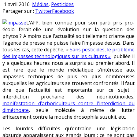
Publié
1 avril 2016
Médias
,
Pesticides
en
Partager sur :
Twitter
Facebook
L’AFP, bien connue pour son parti pris pro-
écolo ferait-elle une évolution sur la question des
phytos ? A moins que l’actualité soit tellement criante que
l’agence de presse ne puisse faire l’impasse dessus. Dans
tous les cas, cette dépêche, «
Sans pesticides, le problème
des impasses technologiques sur les cultures »
publiée il
y a quelques heures nous a surpris au premier abord. Il
est rare que le monde médiatique s’intéresse aux
impasses techniques de plus en plus nombreuses
auxquelles les agriculteurs se trouvent confrontés. Il faut
dire que l’actualité est importante sur ce sujet :
interdiction prochaine des néonicotinoïdes,
manifestation d’arboriculteurs contre l’interdiction du
diméthoate
, seule molécule à même de lutter
efficacement contre la mouche drosophila suzukii, etc.
Les lourdes difficultés qu’entraîne une législation
absurde apparaissent aux grands jours : ce ne sont pas