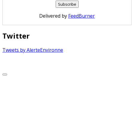
Delivered by
FeedBurner
Twitter
Tweets by AlerteEnvironne
Copyright © 2026 Alerte Environnement
Scroll
to
Top