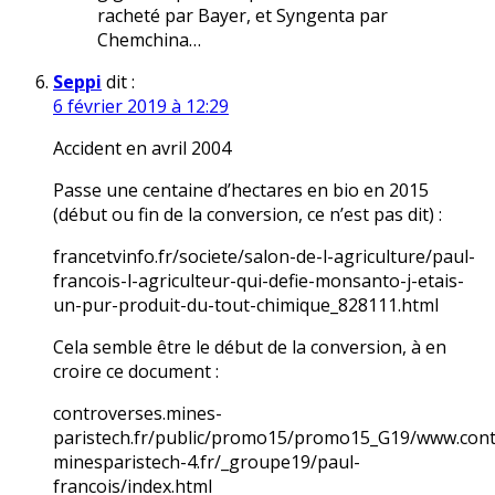
racheté par Bayer, et Syngenta par
Chemchina…
Seppi
dit :
6 février 2019 à 12:29
Accident en avril 2004
Passe une centaine d’hectares en bio en 2015
(début ou fin de la conversion, ce n’est pas dit) :
francetvinfo.fr/societe/salon-de-l-agriculture/paul-
francois-l-agriculteur-qui-defie-monsanto-j-etais-
un-pur-produit-du-tout-chimique_828111.html
Cela semble être le début de la conversion, à en
croire ce document :
controverses.mines-
paristech.fr/public/promo15/promo15_G19/www.cont
minesparistech-4.fr/_groupe19/paul-
francois/index.html