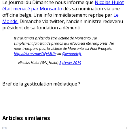
Le Journal du Dimanche nous informe que
Nicolas Hulot
du
était menacé par Monsanto
dès sa nomination via une
week
officine belge. Une info immédiatement reprise par
Le
end
Monde.
Dimanche via twitter, l’ancien ministre redevenu
président de sa fondation a démenti :
Je n’ai jamais prétendu être victime de Monsanto. J’ai
simplement fait état de propos qui m’avaient été rapportés. Ne
nous trompons pas, la victime de Monsanto est Paul François.
https://t.co/zmwCtPyMUh
via
@lemondefr
— Nicolas Hulot (@N_Hulot)
3 février 2019
Bref de la gesticulation médiatique ?
Articles similaires