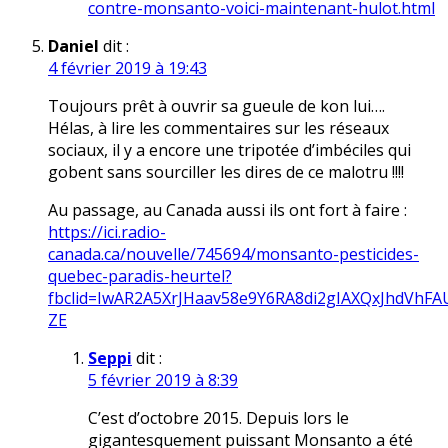
contre-monsanto-voici-maintenant-hulot.html
Daniel
dit :
4 février 2019 à 19:43
Toujours prêt à ouvrir sa gueule de kon lui….
Hélas, à lire les commentaires sur les réseaux
sociaux, il y a encore une tripotée d’imbéciles qui
gobent sans sourciller les dires de ce malotru !!!!
Au passage, au Canada aussi ils ont fort à faire :
https://ici.radio-
canada.ca/nouvelle/745694/monsanto-pesticides-
quebec-paradis-heurtel?
fbclid=IwAR2A5XrJHaav58e9Y6RA8di2gIAXQxJhdVh
ZE
Seppi
dit :
5 février 2019 à 8:39
C’est d’octobre 2015. Depuis lors le
gigantesquement puissant Monsanto a été