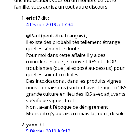
une intoxication, vous ou un membre de votre
famille, vous auriez un tout autre discours.
eric17
dit :
4 février 2019 à 17:34
@Paul (peut-être François) ,
il existe des probabilités tellement étrange
qu’elles sèment le doute .
Pour moi dans cette affaire il y a des
coïncidences que je trouve TRES et TROP
troublantes (que j’ai exposé au-dessus) pour
qu’elles soient crédibles .
Des intoxications , dans les produits vignes
nous connaissons (surtout avec l’emploi d’IBS
grande culture en lieu des IBS avec adjuvants
spécifique vigne , bref) .
Non , avant l’époque de dénigrement
Monsanto j’y aurais cru mais là , non , désolé .
yann
dit :
5 février 2019 à 9:12