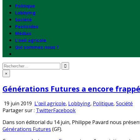
Politique
Lobbying
Société
Pesticides
Médias
L’oeil agricole
Qui sommes nous ?
Rechercher
:
×
Générations Futures a encore frappé
Publié
19 juin 2019
L'œil agricole
,
Lobbying
,
Politique
,
Société
en
Partager sur :
Twitter
Facebook
Dans son éditorial du 14 juin, Philippe Pavard nous présent
Générations Futures
(GF).