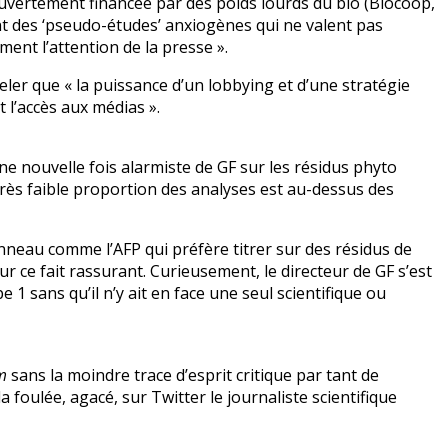
 ouvertement financée par des poids lourds du bio (Biocoop,
ent des ‘pseudo-études’ anxiogènes qui ne valent pas
ent l’attention de la presse ».
ler que « la puissance d’un lobbying et d’une stratégie
t l’accès aux médias ».
 nouvelle fois alarmiste de GF sur les résidus phyto
très faible proportion des analyses est au-dessus des
nneau comme l’AFP qui préfère titrer sur des résidus de
ur ce fait rassurant. Curieusement, le directeur de GF s’est
 1 sans qu’il n’y ait en face une seul scientifique ou
m
sans la moindre trace d’esprit critique par tant de
 foulée, agacé, sur Twitter le journaliste scientifique