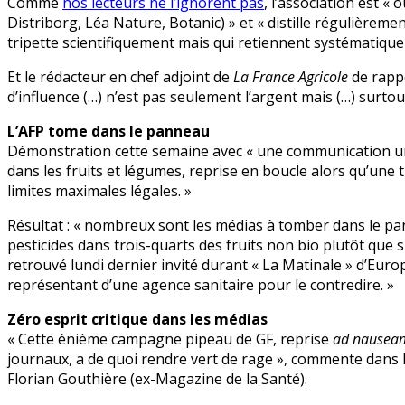
Comme
nos lecteurs ne l’ignorent pas
, l’association est «
Distriborg, Léa Nature, Botanic) » et « distille régulièrem
tripette scientifiquement mais qui retiennent systématiquem
Et le rédacteur en chef adjoint de
La France Agricole
de rappe
d’influence (…) n’est pas seulement l’argent mais (…) surtou
L’AFP tome dans le panneau
Démonstration cette semaine avec « une communication une
dans les fruits et légumes, reprise en boucle alors qu’une 
limites maximales légales. »
Résultat : « nombreux sont les médias à tomber dans le pa
pesticides dans trois-quarts des fruits non bio plutôt que s
retrouvé lundi dernier invité durant « La Matinale » d’Europe
représentant d’une agence sanitaire pour le contredire. »
Zéro esprit critique dans les médias
« Cette énième campagne pipeau de GF, reprise
ad nausea
journaux, a de quoi rendre vert de rage », commente dans la
Florian Gouthière (ex-Magazine de la Santé).