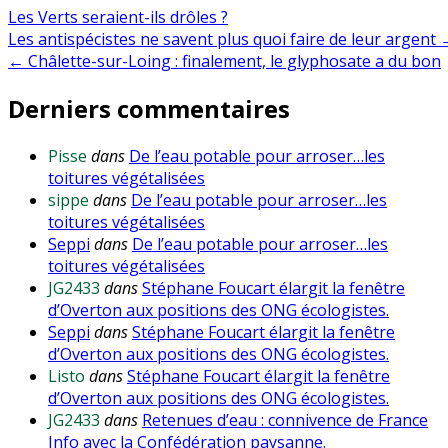
Les Verts seraient-ils drôles ?
Navigation
Les antispécistes ne savent plus quoi faire de leur argent
← Châlette-sur-Loing : finalement, le glyphosate a du bon
de
Derniers commentaires
l’article
Pisse
dans
De l’eau potable pour arroser…les
toitures végétalisées
sippe
dans
De l’eau potable pour arroser…les
toitures végétalisées
Seppi
dans
De l’eau potable pour arroser…les
toitures végétalisées
JG2433
dans
Stéphane Foucart élargit la fenêtre
d’Overton aux positions des ONG écologistes.
Seppi
dans
Stéphane Foucart élargit la fenêtre
d’Overton aux positions des ONG écologistes.
Listo
dans
Stéphane Foucart élargit la fenêtre
d’Overton aux positions des ONG écologistes.
JG2433
dans
Retenues d’eau : connivence de France
Info avec la Confédération paysanne.