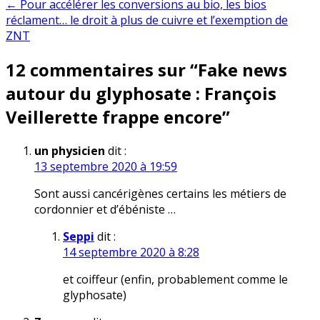
← Pour accélérer les conversions au bio, les bios
l’article
réclament… le droit à plus de cuivre et l’exemption de
ZNT
12 commentaires sur “
Fake news
autour du glyphosate : François
Veillerette frappe encore
”
un physicien
dit :
13 septembre 2020 à 19:59
Sont aussi cancérigènes certains les métiers de
cordonnier et d’ébéniste …
Seppi
dit :
14 septembre 2020 à 8:28
et coiffeur (enfin, probablement comme le
glyphosate)