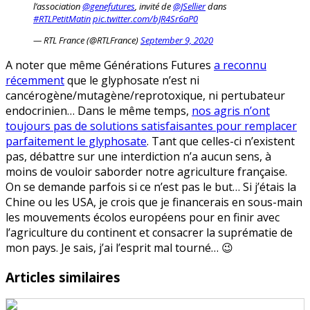
l’association
@genefutures
, invité de
@JSellier
dans
#RTLPetitMatin
pic.twitter.com/bJR4Sr6aP0
— RTL France (@RTLFrance)
September 9, 2020
A noter que même Générations Futures
a reconnu
récemment
que le glyphosate n’est ni
cancérogène/mutagène/reprotoxique, ni pertubateur
endocrinien… Dans le même temps,
nos agris n’ont
toujours pas de solutions satisfaisantes pour remplacer
parfaitement le glyphosate
. Tant que celles-ci n’existent
pas, débattre sur une interdiction n’a aucun sens, à
moins de vouloir saborder notre agriculture française.
On se demande parfois si ce n’est pas le but… Si j’étais la
Chine ou les USA, je crois que je financerais en sous-main
les mouvements écolos européens pour en finir avec
l’agriculture du continent et consacrer la suprématie de
mon pays. Je sais, j’ai l’esprit mal tourné… 😉
Articles similaires