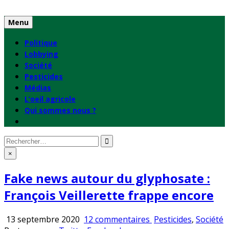
Skip
to
Menu
content
Politique
Lobbying
Société
Pesticides
Médias
L’oeil agricole
Qui sommes nous ?
Rechercher
:
×
Fake news autour du glyphosate :
François Veillerette frappe encore
sur
Publié
13 septembre 2020
12 commentaires
Pesticides
,
Société