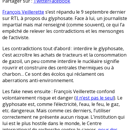
Fake
en
Partager sur :
Twitter
Facebook
news
François Veillerette
s’est répandu le 9 septembre dernier
autour
sur RTL à propos du glyphosate. Face à lui, un journaliste
du
impartial mais mal renseigné (comme souvent), ce qui l’a
glyphosate
empêché de relever les contradictions et les mensonges
:
de l’activiste.
François
Veillerette
Les contradictions tout d’abord : interdire le glyphosate,
frappe
c’est accroître les achats de tracteurs et la consommation
encore
de gazoil, un peu comme interdire le nucléaire signifie
rouvrir et construire des centrales thermiques ou à
charbon… Ce sont des écolos qui réclament ces
aberrations anti-environnement.
Les fake news ensuite : François Veillerette confond
volontairement risque et danger (
il n’est pas le seul
). Le
glyphosate est, comme l’électricité, l’eau, le feu, le gaz,
etc. dangereux. Mais comme ces derniers, l’utiliser
correctement ne présente aucun risque. L’institution qui
lui est le plus hostile dans le monde, le Centre
international de recherche contre le cancer,
pour des