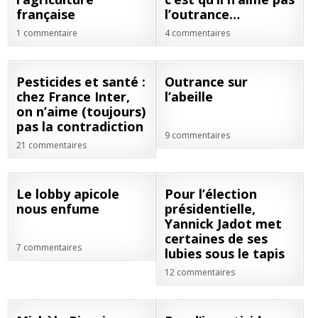
française
l’outrance…
1 commentaire
4 commentaires
24
28
Pesticides et santé :
Outrance sur
MAI
AVR
chez France Inter,
l’abeille
2022
2022
on n’aime (toujours)
pas la contradiction
9 commentaires
21 commentaires
12
11
Le lobby apicole
Pour l’élection
AVR
FÉV
nous enfume
présidentielle,
2022
2022
Yannick Jadot met
certaines de ses
7 commentaires
lubies sous le tapis
12 commentaires