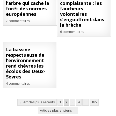
DÉC
NOV
l’arbre qui cache la
complaisante : les
2021
2021
forêt des normes
faucheurs
européennes
volontaires
s’engouffrent dans
7 commentaires
la brèche
6 commentaires
10
La bassine
NOV
respectueuse de
2021
l’environnement
rend chèvres les
écolos des Deux-
Sèvres
4 commentaires
Pagination
← Articles plus récents
1
2
3
4
…
185
des
Articles plus anciens →