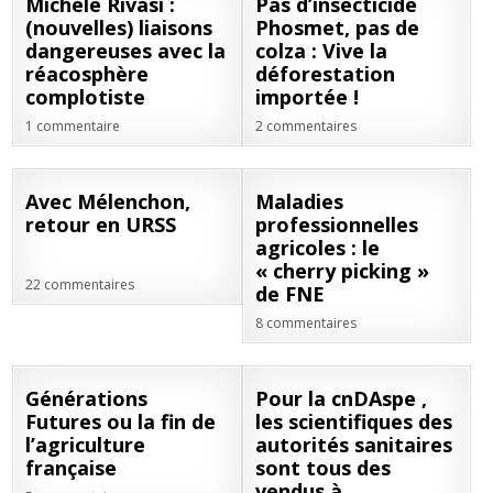
09
27
Michèle Rivasi :
Pas d’insecticide
FÉV
JAN
(nouvelles) liaisons
Phosmet, pas de
2022
2022
dangereuses avec la
colza : Vive la
réacosphère
déforestation
complotiste
importée !
1 commentaire
2 commentaires
24
18
Avec Mélenchon,
Maladies
JAN
JAN
retour en URSS
professionnelles
2022
2022
agricoles : le
« cherry picking »
22 commentaires
de FNE
8 commentaires
14
11
Générations
Pour la cnDAspe ,
JAN
JAN
Futures ou la fin de
les scientifiques des
2022
2022
l’agriculture
autorités sanitaires
française
sont tous des
vendus à