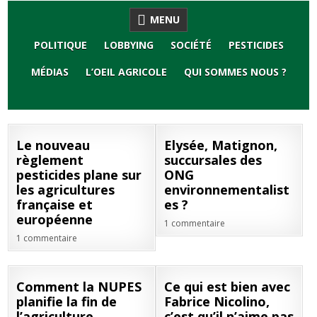
Skip
MENU
to
content
POLITIQUE
LOBBYING
SOCIÉTÉ
PESTICIDES
MÉDIAS
L’OEIL AGRICOLE
QUI SOMMES NOUS ?
15
08
Le nouveau
Elysée, Matignon,
JUIL
JUIL
règlement
succursales des
2022
2022
pesticides plane sur
ONG
les agricultures
environnementalist
française et
es ?
européenne
1 commentaire
1 commentaire
07
01
Comment la NUPES
Ce qui est bien avec
JUIL
JUIN
planifie la fin de
Fabrice Nicolino,
2022
2022
l’agriculture
c’est qu’il n’aime pas