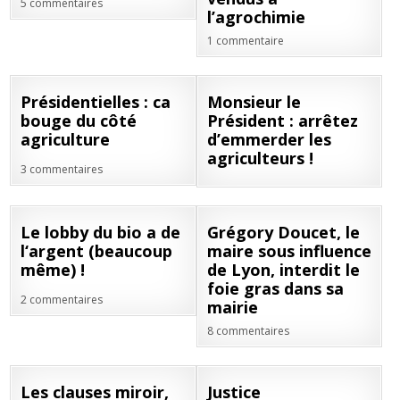
5 commentaires
l’agrochimie
1 commentaire
07
06
Présidentielles : ca
Monsieur le
JAN
JAN
bouge du côté
Président : arrêtez
2022
2022
agriculture
d’emmerder les
agriculteurs !
3 commentaires
23
13
Le lobby du bio a de
Grégory Doucet, le
DÉC
DÉC
l‘argent (beaucoup
maire sous influence
2021
2021
même) !
de Lyon, interdit le
foie gras dans sa
2 commentaires
mairie
8 commentaires
08
17
Les clauses miroir,
Justice