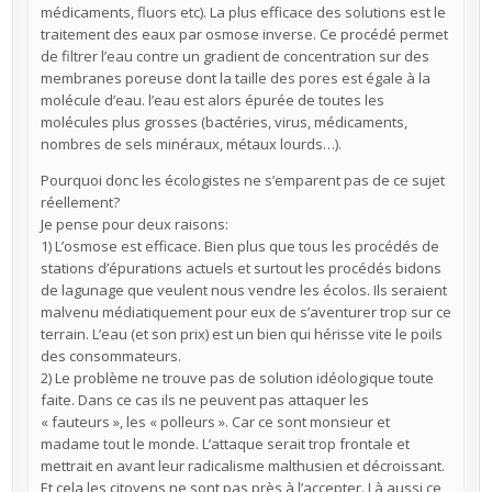
médicaments, fluors etc). La plus efficace des solutions est le
traitement des eaux par osmose inverse. Ce procédé permet
de filtrer l’eau contre un gradient de concentration sur des
membranes poreuse dont la taille des pores est égale à la
molécule d’eau. l’eau est alors épurée de toutes les
molécules plus grosses (bactéries, virus, médicaments,
nombres de sels minéraux, métaux lourds…).
Pourquoi donc les écologistes ne s’emparent pas de ce sujet
réellement?
Je pense pour deux raisons:
1) L’osmose est efficace. Bien plus que tous les procédés de
stations d’épurations actuels et surtout les procédés bidons
de lagunage que veulent nous vendre les écolos. Ils seraient
malvenu médiatiquement pour eux de s’aventurer trop sur ce
terrain. L’eau (et son prix) est un bien qui hérisse vite le poils
des consommateurs.
2) Le problème ne trouve pas de solution idéologique toute
faite. Dans ce cas ils ne peuvent pas attaquer les
« fauteurs », les « polleurs ». Car ce sont monsieur et
madame tout le monde. L’attaque serait trop frontale et
mettrait en avant leur radicalisme malthusien et décroissant.
Et cela les citoyens ne sont pas près à l’accepter. Là aussi ce