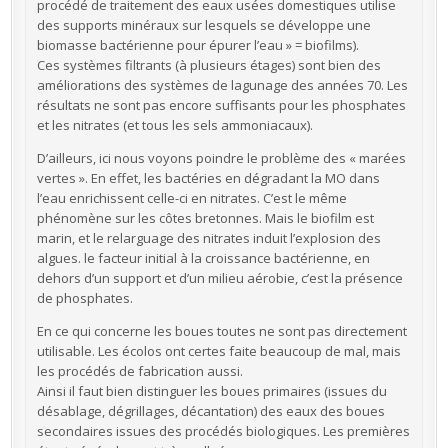
procédé de traitement des eaux usées domestiques utilise
des supports minéraux sur lesquels se développe une
biomasse bactérienne pour épurer l’eau » = biofilms).
Ces systèmes filtrants (à plusieurs étages) sont bien des
améliorations des systèmes de lagunage des années 70. Les
résultats ne sont pas encore suffisants pour les phosphates
et les nitrates (et tous les sels ammoniacaux).
D’ailleurs, ici nous voyons poindre le problème des « marées
vertes ». En effet, les bactéries en dégradant la MO dans
l’eau enrichissent celle-ci en nitrates. C’est le même
phénomène sur les côtes bretonnes. Mais le biofilm est
marin, et le relarguage des nitrates induit l’explosion des
algues. le facteur initial à la croissance bactérienne, en
dehors d’un support et d’un milieu aérobie, c’est la présence
de phosphates.
En ce qui concerne les boues toutes ne sont pas directement
utilisable. Les écolos ont certes faite beaucoup de mal, mais
les procédés de fabrication aussi.
Ainsi il faut bien distinguer les boues primaires (issues du
désablage, dégrillages, décantation) des eaux des boues
secondaires issues des procédés biologiques. Les premières