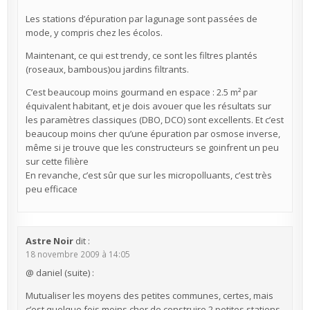
Les stations d’épuration par lagunage sont passées de
mode, y compris chez les écolos.
Maintenant, ce qui est trendy, ce sont les filtres plantés
(roseaux, bambous)ou jardins filtrants.
C’est beaucoup moins gourmand en espace : 2.5 m² par
équivalent habitant, et je dois avouer que les résultats sur
les paramètres classiques (DBO, DCO) sont excellents. Et c’est
beaucoup moins cher qu’une épuration par osmose inverse,
même si je trouve que les constructeurs se goinfrent un peu
sur cette filière
En revanche, c’est sûr que sur les micropolluants, c’est très
peu efficace
Astre Noir
dit :
18 novembre 2009 à 14:05
@ daniel (suite) :
Mutualiser les moyens des petites communes, certes, mais
c’est quelque fois moins cher de construire 2 petites stations