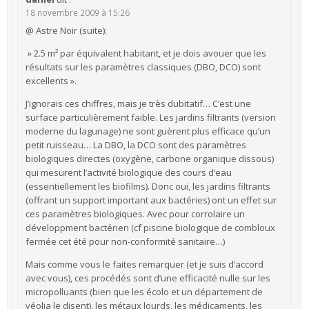
18 novembre 2009 à 15:26
@ Astre Noir (suite):
» 2.5 m² par équivalent habitant, et je dois avouer que les
résultats sur les paramètres classiques (DBO, DCO) sont
excellents ».
J’ignorais ces chiffres, mais je très dubitatif… C’est une
surface particulièrement faible. Les jardins filtrants (version
moderne du lagunage) ne sont guèrent plus efficace qu’un
petit ruisseau… La DBO, la DCO sont des paramètres
biologiques directes (oxygène, carbone organique dissous)
qui mesurent l’activité biologique des cours d’eau
(essentiellement les biofilms). Donc oui, les jardins filtrants
(offrant un support important aux bactéries) ont un effet sur
ces paramètres biologiques. Avec pour corrolaire un
développment bactérien (cf piscine biologique de combloux
fermée cet été pour non-conformité sanitaire…)
Mais comme vous le faites remarquer (et je suis d’accord
avec vous), ces procédés sont d’une efficacité nulle sur les
micropolluants (bien que les écolo et un département de
véolia le disent), les métaux lourds, les médicaments, les