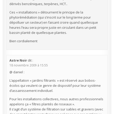
dérivés benzéniques, terpènes, HCT..
Ces « installations » détournent le principe de la
phytorémédiation (qui s’inscrit sur le long terme pour
dépolluer un secteur) en faisant croire quand quellesque
heures l’eau sera propre juste en circulant dans un petit
bassin planté de quellesque plantes.
Bien cordialement
Astre Noir
dit :
18 novembre 2009 à 15:55
@ daniel :
L’appellation « jardins filtrants » est réservé aux bobos-
écolos qui veulent ce genre de dispositif pour leur système
d’assainissement individuel.
Pour les installations collectives, nous autres professionnels
appelons ça « filtres plantés de roseaux ».
Il s’agit d’un système de filtration sur sables et graviers (avec