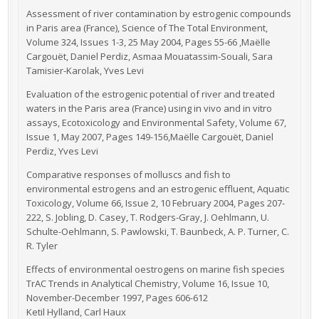
Assessment of river contamination by estrogenic compounds
in Paris area (France), Science of The Total Environment,
Volume 324, Issues 1-3, 25 May 2004, Pages 55-66 ,Maëlle
Cargouët, Daniel Perdiz, Asmaa Mouatassim-Souali, Sara
Tamisier-Karolak, Yves Levi
Evaluation of the estrogenic potential of river and treated
waters in the Paris area (France) using in vivo and in vitro
assays, Ecotoxicology and Environmental Safety, Volume 67,
Issue 1, May 2007, Pages 149-156,Maëlle Cargouët, Daniel
Perdiz, Yves Levi
Comparative responses of molluscs and fish to
environmental estrogens and an estrogenic effluent, Aquatic
Toxicology, Volume 66, Issue 2, 10 February 2004, Pages 207-
222, S. Jobling, D. Casey, T. Rodgers-Gray, J. Oehlmann, U.
Schulte-Oehlmann, S. Pawlowski, T. Baunbeck, A. P. Turner, C.
R. Tyler
Effects of environmental oestrogens on marine fish species
TrAC Trends in Analytical Chemistry, Volume 16, Issue 10,
November-December 1997, Pages 606-612
Ketil Hylland, Carl Haux