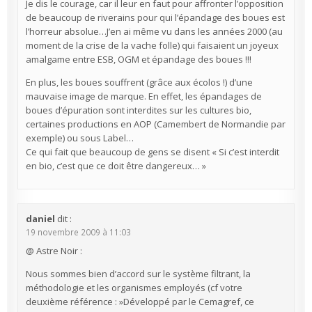
Je dis le courage, car il leur en faut pour affronter l’opposition
de beaucoup de riverains pour qui l’épandage des boues est
l’horreur absolue…J’en ai même vu dans les années 2000 (au
moment de la crise de la vache folle) qui faisaient un joyeux
amalgame entre ESB, OGM et épandage des boues !!!
En plus, les boues souffrent (grâce aux écolos !) d’une
mauvaise image de marque. En effet, les épandages de
boues d’épuration sont interdites sur les cultures bio,
certaines productions en AOP (Camembert de Normandie par
exemple) ou sous Label…
Ce qui fait que beaucoup de gens se disent « Si c’est interdit
en bio, c’est que ce doit être dangereux… »
daniel
dit :
19 novembre 2009 à 11:03
@ Astre Noir :
Nous sommes bien d’accord sur le système filtrant, la
méthodologie et les organismes employés (cf votre
deuxième référence : »Développé par le Cemagref, ce