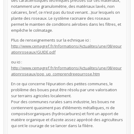
des caractéristiques techniques précises sur ces matériaux,
notamment une granulométrie, des matériaux lavés, non
calcaires, bref, ce n’est pas du tout venant…)sur lesquels on
plante des roseaux. Le système racinaire des roseaux
permet le maintien de conditions aérobies dans les filtres, et
empêche le colmatage.
Plus de renseignements sur la echnique ici :
http://www.cemagref.fr/Informations/Actualites/une/08/epur
ationroseaux/GUIDE.pdf
ou ici :
http://www.cemagref.fr/Informations/Actualites/une/08/epur
ationroseaux/pop_up_comprendreepurrose.htm
En ce qui concerne l’épuration des petites communes, le
problème des boues peut être résolu par une valorisation
sur terrains agricoles localement.
Pour des communes rurales sans industrie, les boues ne
contiennent quasiment pas d’éléments métalliques, ni de
composésorganiques (hydrocarbures) et font un apport de
matière organique et d’azote assez apprécié des agriculteurs
qui ont le courage de se lancer dans la filière.