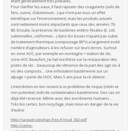
étant généralement très polluées.
Pour clarifier les eaux, il faut rajouter des coagulants (sels de
fers, cuivre, d’aluminium…) qui n’ont pas tous un effet
bénéfique sur l’environnement, mais les produits actuels
sont nettement moins impactants que ceux des années 70-
80. Ensuite, la présence de bactéries entéro-fécales (E. coli,
salmonelles, coliformes…) dans les boues n’ayant pas subie
de traitement thermique (compostage 80°c) a largement incité
nombre d’agriculteurs à les refuser sur leurs terres. Surtout
en zone AOC; par exemple en montagne = station de ski,
zone AOC Beaufort, j’ai fait ma thèse sur la restauration des
pistes de ski… beaucoup de réticence de la part des agri vis à
vis des composts… Une infestation bactérienne sur un
alpage = perte de l’AOC. Mais 5 ans pour la ré-obtenir…
L’interdiction en bio revient à ce problème de risque (réeln et
non potentiel, mdr) de contamination bactérienne. Des cas on
déjà été recensé. Même avec des excréments humains…
Très bio certes, bon recyclage, mais mise en danger de la vie
d’autrui
http://jacquet.stephan.free.fr/eval_002.pdf
http://seine-