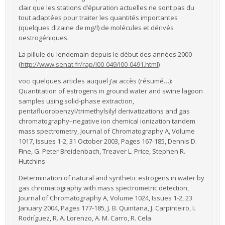
clair que les stations d’épuration actuelles ne sont pas du
tout adaptées pour traiter les quantités importantes
(quelques dizaine de mg/l) de molécules et dérivés
oestrogéniques.
La pillule du lendemain depuis le début des années 2000
(
http://www.senat.fr/rap/l00-049/l00-0491.html
)
voci quelques articles auquel j’ai accès (résumé…):
Quantitation of estrogens in ground water and swine lagoon
samples using solid-phase extraction,
pentafluorobenzyl/trimethylsilyl derivatizations and gas
chromatography–negative ion chemical ionization tandem
mass spectrometry, Journal of Chromatography A, Volume
1017, Issues 1-2, 31 October 2003, Pages 167-185, Dennis D.
Fine, G. Peter Breidenbach, Treaver L. Price, Stephen R.
Hutchins
Determination of natural and synthetic estrogens in water by
gas chromatography with mass spectrometric detection,
Journal of Chromatography A, Volume 1024, Issues 1-2, 23
January 2004, Pages 177-185, J. B. Quintana, J. Carpinteiro, I.
Rodríguez, R. A. Lorenzo, A. M. Carro, R. Cela