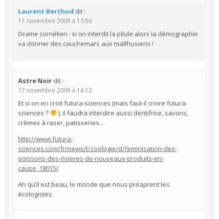
Laurent Berthod
dit :
17 novembre 2009 à 13:56
Drame cornélien : si on interdit la pilule alors la démographie
va donner des cauchemars aux malthusiens !
Astre Noir
dit :
17 novembre 2009 à 14:12
Et si on en croit futura-sciences (mais faut-il croire futura-
sciences ?
), il faudra interdire aussi dentifrice, savons,
crèmes à raser, patisseries…
http://www.futura-
sciences.com/fr/news/t/zoologie/d/feminisation-des-
poissons-des-rivieres-de-nouveaux-produits-en-
cause_18015/
Ah qu’il est beau, le monde que nous préaprent les
écologistes