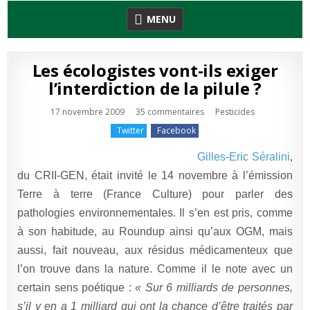
Skip
MENU
to
content
Les écologistes vont-ils exiger
l’interdiction de la pilule ?
sur
Publié
17 novembre 2009
35 commentaires
Pesticides
Les
en
écologistes
Twitter
Facebook
vont-
ils
exiger
Gilles-Eric Séralini
,
l’interdiction
de
du CRII-GEN, était invité le 14 novembre à l’émission
la
pilule
Terre à terre (France Culture) pour parler des
?
pathologies environnementales. Il s’en est pris, comme
à son habitude, au Roundup ainsi qu’aux OGM, mais
aussi, fait nouveau, aux résidus médicamenteux que
l’on trouve dans la nature. Comme il le note avec un
certain sens poétique :
« Sur 6 milliards de personnes,
s’il y en a 1 milliard qui ont la chance d’être traités par