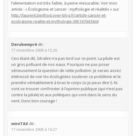
l’alimentation est très faible, à peine mesurable. Voir mon
article : « Écologisme et cancer : mythologie et réalités » sur
http://laurent.berthod.over-blog.fr/article-cancer-et-
ecologisme-realite-et-mythologie-39514704.html
Derubempré
dit :
17 novembre 2009 à 15:26
Ceci étant dit, Séralini n’a pas tord sur ce point. La pilule est
un gros polluant de nos eaux. Pourquoi ne pas poser
sérieusement la question de cette pollution. Je serais assez
intéressé de voir les écologistes soulever ce problème et le
prendre véritablement à bras le corps (si je peux dire !). Ils
vont se trouver confronter à l’opinion publique (qui n’est pas
contre la pilule) et aux politiques qui vont dans le sens du
vent. Donc bon courage !
miniTAX
dit :
17 novembre 2009 à 16:27