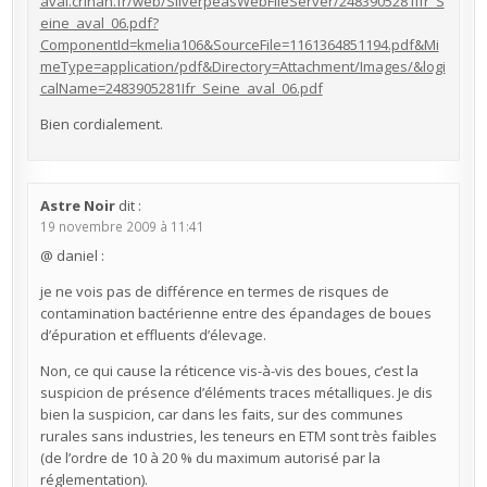
aval.crihan.fr/web/SilverpeasWebFileServer/2483905281Ifr_S
eine_aval_06.pdf?
ComponentId=kmelia106&SourceFile=1161364851194.pdf&Mi
meType=application/pdf&Directory=Attachment/Images/&logi
calName=2483905281Ifr_Seine_aval_06.pdf
Bien cordialement.
Astre Noir
dit :
19 novembre 2009 à 11:41
@ daniel :
je ne vois pas de différence en termes de risques de
contamination bactérienne entre des épandages de boues
d’épuration et effluents d’élevage.
Non, ce qui cause la réticence vis-à-vis des boues, c’est la
suspicion de présence d’éléments traces métalliques. Je dis
bien la suspicion, car dans les faits, sur des communes
rurales sans industries, les teneurs en ETM sont très faibles
(de l’ordre de 10 à 20 % du maximum autorisé par la
réglementation).