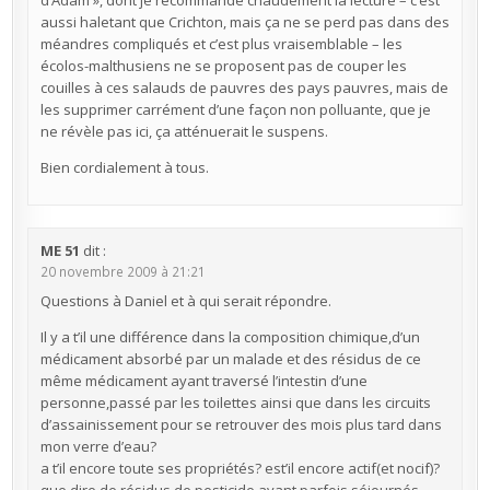
d’Adam », dont je recommande chaudement la lecture – c’est
aussi haletant que Crichton, mais ça ne se perd pas dans des
méandres compliqués et c’est plus vraisemblable – les
écolos-malthusiens ne se proposent pas de couper les
couilles à ces salauds de pauvres des pays pauvres, mais de
les supprimer carrément d’une façon non polluante, que je
ne révèle pas ici, ça atténuerait le suspens.
Bien cordialement à tous.
ME 51
dit :
20 novembre 2009 à 21:21
Questions à Daniel et à qui serait répondre.
Il y a t’il une différence dans la composition chimique,d’un
médicament absorbé par un malade et des résidus de ce
même médicament ayant traversé l’intestin d’une
personne,passé par les toilettes ainsi que dans les circuits
d’assainissement pour se retrouver des mois plus tard dans
mon verre d’eau?
a t’il encore toute ses propriétés? est’il encore actif(et nocif)?