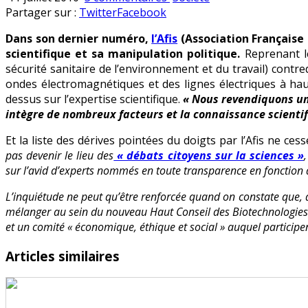
L’indispensable
en
Partager sur :
Twitter
Facebook
respect
Dans son dernier numéro,
l’Afis
(Association Française 
de
scientifique et sa manipulation politique.
Reprenant l
l’expertise
sécurité sanitaire de l’environnement et du travail) contr
scientifique
ondes électromagnétiques et des lignes électriques à haute
dessus sur l’expertise scientifique.
« Nous revendiquons une
intègre de nombreux facteurs et la connaissance scientif
Et la liste des dérives pointées du doigts par l’Afis ne cess
pas devenir le lieu des
« débats citoyens sur la sciences »
sur l’avid d’experts nommés en toute transparence en fonction de
L’inquiétude ne peut qu’être renforcée quand on constate que, 
mélanger au sein du nouveau Haut Conseil des Biotechnologies
et un comité « économique, éthique et social » auquel particip
Articles similaires