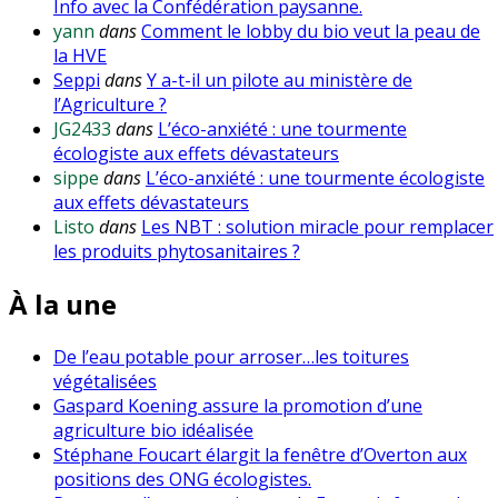
Info avec la Confédération paysanne.
yann
dans
Comment le lobby du bio veut la peau de
la HVE
Seppi
dans
Y a-t-il un pilote au ministère de
l’Agriculture ?
JG2433
dans
L’éco-anxiété : une tourmente
écologiste aux effets dévastateurs
sippe
dans
L’éco-anxiété : une tourmente écologiste
aux effets dévastateurs
Listo
dans
Les NBT : solution miracle pour remplacer
les produits phytosanitaires ?
À la une
De l’eau potable pour arroser…les toitures
végétalisées
Gaspard Koening assure la promotion d’une
agriculture bio idéalisée
Stéphane Foucart élargit la fenêtre d’Overton aux
positions des ONG écologistes.