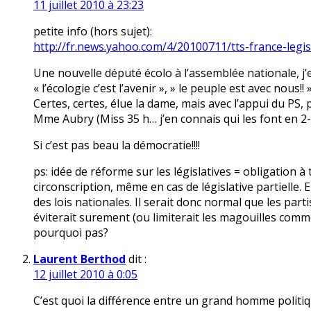
11 juillet 2010 à 23:23
petite info (hors sujet):
http://fr.news.yahoo.com/4/20100711/tts-france-legis
Une nouvelle député écolo à l’assemblée nationale, j’
« l’écologie c’est l’avenir », » le peuple est avec nous!! 
Certes, certes, élue la dame, mais avec l’appui du PS,
Mme Aubry (Miss 35 h… j’en connais qui les font en 2-3 
Si c’est pas beau la démocratie!!!!
ps: idée de réforme sur les législatives = obligation 
circonscription, même en cas de législative partielle. 
des lois nationales. Il serait donc normal que les part
éviterait surement (ou limiterait les magouilles comme 
pourquoi pas?
Laurent Berthod
dit :
12 juillet 2010 à 0:05
C’est quoi la différence entre un grand homme politique