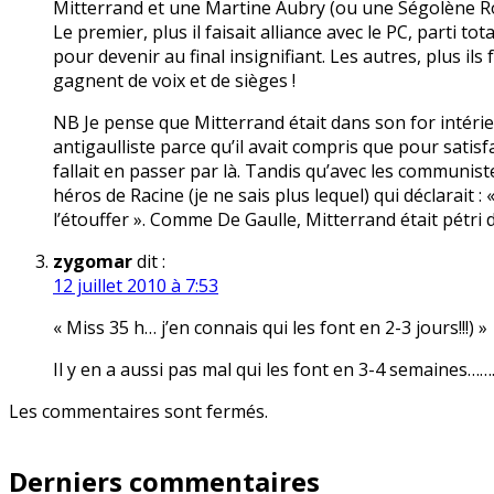
Mitterrand et une Martine Aubry (ou une Ségolène Ro
Le premier, plus il faisait alliance avec le PC, parti tota
pour devenir au final insignifiant. Les autres, plus ils 
gagnent de voix et de sièges !
NB Je pense que Mitterrand était dans son for intérieu
antigaulliste parce qu’il avait compris que pour satis
fallait en passer par là. Tandis qu’avec les communist
héros de Racine (je ne sais plus lequel) qui déclarait
l’étouffer ». Comme De Gaulle, Mitterrand était pétri 
zygomar
dit :
12 juillet 2010 à 7:53
« Miss 35 h… j’en connais qui les font en 2-3 jours!!!) »
Il y en a aussi pas mal qui les font en 3-4 semaines……
Les commentaires sont fermés.
Derniers commentaires