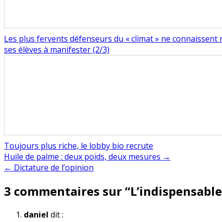
Les plus fervents défenseurs du « climat » ne connaissent ri
ses élèves à manifester (2/3)
Toujours plus riche, le lobby bio recrute
Navigation
Huile de palme : deux poids, deux mesures →
← Dictature de l’opinion
de
3 commentaires sur “
L’indispensable
l’article
daniel
dit :