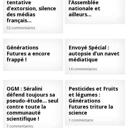
tentative
l’Assemblée
d’extorsion, silence
nationale et
des médias
ailleurs…
français…
52 commentaires
19
23
Générations
Envoyé Spécial :
JUIN
JAN
Futures a encore
autopsie d’un navet
2019
2019
frappé !
médiatique
14 commentaires
14
04
OGM : Séralini
Pesticides et Fruits
DÉC
SEP
défend toujours sa
et légumes :
2018
2018
pseudo-étude… seul
Générations
contre toute la
Futures triture la
communauté
science
scientifique !
1 commentaire
7 commentaires