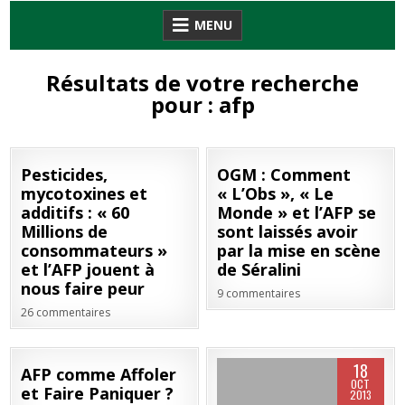
Skip
MENU
to
content
Résultats de votre recherche
pour :
afp
25
07
Pesticides,
OGM : Comment
JAN
JUIL
mycotoxines et
« L’Obs », « Le
2019
2018
additifs : « 60
Monde » et l’AFP se
Millions de
sont laissés avoir
consommateurs »
par la mise en scène
et l’AFP jouent à
de Séralini
nous faire peur
9 commentaires
26 commentaires
20
18
AFP comme Affoler
AVR
OCT
et Faire Paniquer ?
2017
2013