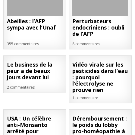
Abeilles : l’AFP
Perturbateurs
sympa avec l’Unaf
endocriniens : oubli
de l’AFP
355 commentaires
8 commentaires
19
06
Le business de la
Vidéo virale sur les
AOÛT
MAR
peur a de beaux
pesticides dans l’eau
2021
2020
jours devant lui
: pourquoi
l’électrolyse ne
2 commentaires
prouve rien
1 commentaire
20
22
USA : Un célèbre
Déremboursement :
DÉC
JUIL
anti-Monsanto
le poids du lobby
2019
2019
arrêté pour
pro-homéopathie à