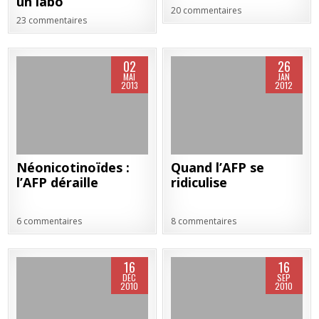
un labo
20 commentaires
23 commentaires
02
26
MAI
JAN
2013
2012
Néonicotinoïdes :
Quand l’AFP se
l’AFP déraille
ridiculise
6 commentaires
8 commentaires
16
16
DÉC
SEP
2010
2010