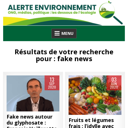
Skip
to
content
MENU
Résultats de votre recherche
pour :
fake news
13
03
SEP
JUIN
2020
2020
Fake news autour
Fruits et légumes
du glyphosate :
frais : l’idylle avec