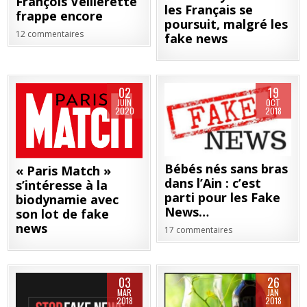
François Veillerette
les Français se
frappe encore
poursuit, malgré les
12 commentaires
fake news
02
19
JUIN
OCT
2020
2018
Bébés nés sans bras
« Paris Match »
dans l’Ain : c’est
s’intéresse à la
parti pour les Fake
biodynamie avec
News…
son lot de fake
news
17 commentaires
03
26
MAR
JAN
2018
2018