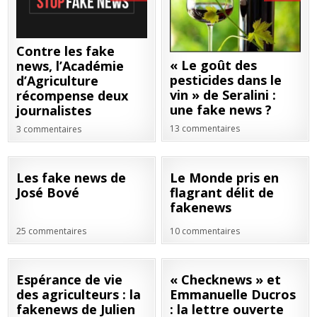
Contre les fake
« Le goût des
news, l’Académie
pesticides dans le
d’Agriculture
vin » de Seralini :
récompense deux
une fake news ?
journalistes
13 commentaires
3 commentaires
27
02
Les fake news de
Le Monde pris en
SEP
OCT
José Bové
flagrant délit de
2017
2018
fakenews
25 commentaires
10 commentaires
03
06
Espérance de vie
« Checknews » et
OCT
JUIL
des agriculteurs : la
Emmanuelle Ducros
2017
2019
fakenews de Julien
: la lettre ouverte