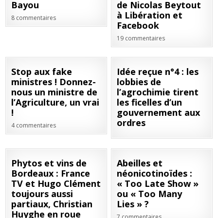
Bayou
de Nicolas Beytout
à Libération et
8 commentaires
Facebook
19 commentaires
12
25
Stop aux fake
Idée reçue n°4 : les
MAI
AOÛT
ministres ! Donnez-
lobbies de
2018
2022
nous un ministre de
l’agrochimie tirent
l’Agriculture, un vrai
les ficelles d’un
!
gouvernement aux
ordres
4 commentaires
14
06
Phytos et vins de
Abeilles et
AVR
AVR
Bordeaux : France
néonicotinoïdes :
2021
2021
TV et Hugo Clément
« Too Late Show »
toujours aussi
ou « Too Many
partiaux, Christian
Lies » ?
Huyghe en roue
7 commentaires