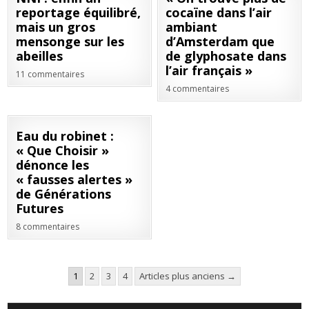
SEP
JUIL
reportage équilibré,
cocaïne dans l’air
2020
2020
mais un gros
ambiant
mensonge sur les
d’Amsterdam que
abeilles
de glyphosate dans
l’air français »
11 commentaires
4 commentaires
28
Eau du robinet :
JUIN
« Que Choisir »
2020
dénonce les
« fausses alertes »
de Générations
Futures
8 commentaires
Pagination
1
2
3
4
Articles plus anciens →
des