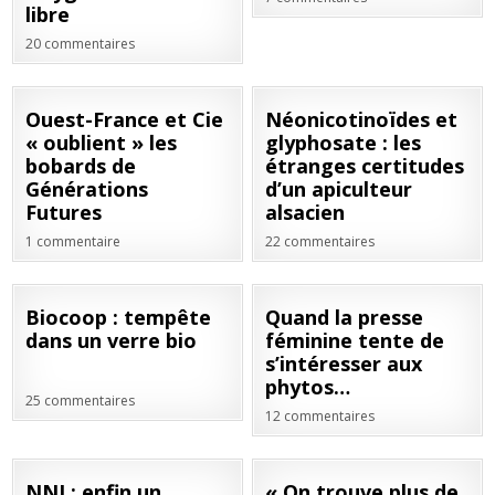
libre
20 commentaires
31
18
Ouest-France et Cie
Néonicotinoïdes et
MAR
FÉV
« oublient » les
glyphosate : les
2021
2021
bobards de
étranges certitudes
Générations
d’un apiculteur
Futures
alsacien
1 commentaire
22 commentaires
28
23
Biocoop : tempête
Quand la presse
JAN
JAN
dans un verre bio
féminine tente de
2021
2021
s’intéresser aux
phytos…
25 commentaires
12 commentaires
28
03
NNI : enfin un
« On trouve plus de