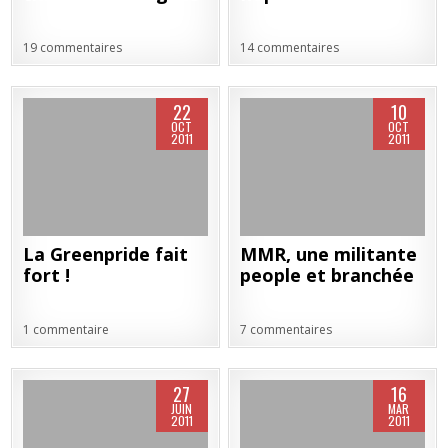
19 commentaires
14 commentaires
22
10
OCT
OCT
2011
2011
La Greenpride fait
MMR, une militante
fort !
people et branchée
1 commentaire
7 commentaires
27
16
JUIN
MAR
2011
2011