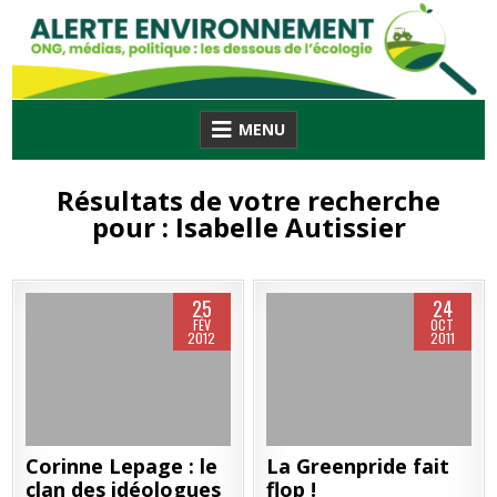
Skip
to
content
MENU
Résultats de votre recherche
pour :
Isabelle Autissier
25
24
FÉV
OCT
2012
2011
Corinne Lepage : le
La Greenpride fait
clan des idéologues
flop !