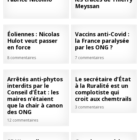
Meyssan
24
20
Éoliennes : Nicolas
Vaccins anti-Covid :
JUIN
JAN
Hulot veut passer
la France paralysée
2021
2021
en force
par les ONG ?
8 commentaires
7 commentaires
18
30
Arrêtés anti-phytos
Le secrétaire d’État
JAN
JUIL
interdits par le
à la Ruralité est un
2021
2020
Conseil d’État : les
complotiste qui
maires n’étaient
croit aux chemtrails
que la chair à canon
3 commentaires
des ONG
12 commentaires