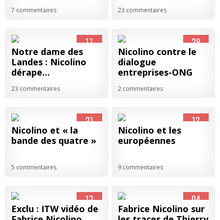
7 commentaires
23 commentaires
17
29
NOV
AVR
Notre dame des
Nicolino contre le
2012
2011
Landes : Nicolino
dialogue
dérape…
entreprises-ONG
23 commentaires
2 commentaires
21
12
MAR
JUIN
Nicolino et « la
Nicolino et les
2011
2009
bande des quatre »
européennes
5 commentaires
9 commentaires
13
04
MAR
DÉC
Exclu : ITW vidéo de
Fabrice Nicolino sur
2009
2008
Fabrice Nicolino
les traces de Thierry