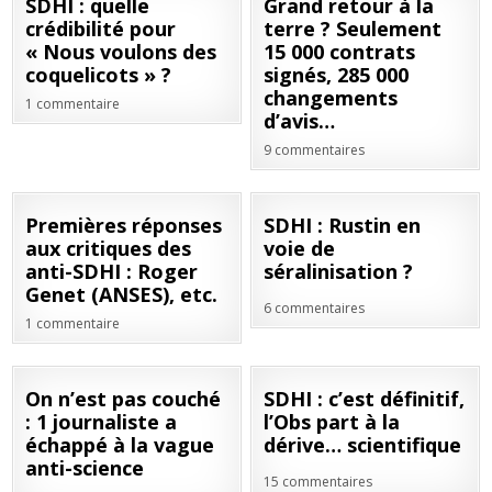
26
12
SDHI : quelle
Grand retour à la
JUIN
JUIN
crédibilité pour
terre ? Seulement
2020
2020
« Nous voulons des
15 000 contrats
coquelicots » ?
signés, 285 000
changements
1 commentaire
d’avis…
9 commentaires
23
08
Premières réponses
SDHI : Rustin en
JAN
NOV
aux critiques des
voie de
2020
2019
anti-SDHI : Roger
séralinisation ?
Genet (ANSES), etc.
6 commentaires
1 commentaire
16
12
On n’est pas couché
SDHI : c’est définitif,
SEP
SEP
: 1 journaliste a
l’Obs part à la
2019
2019
échappé à la vague
dérive… scientifique
anti-science
15 commentaires