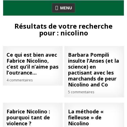
Skip
MENU
to
content
Résultats de votre recherche
pour :
nicolino
01
15
Ce qui est bien avec
Barbara Pompili
JUIN
SEP
Fabrice Nicolino,
insulte l’Anses (et la
2022
2020
c’est qu’il n’aime pas
science) en
l’outrance…
pactisant avec les
marchands de peur
4 commentaires
Nicolino and Co
5 commentaires
09
23
Fabrice Nicolino :
La méthode «
AVR
OCT
pourquoi tant de
fielleuse » de
2020
2018
violence ?
Nicolino