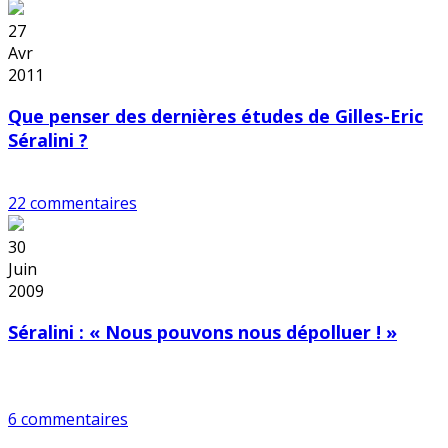
27
Avr
2011
Que penser des dernières études de Gilles-Eric
Séralini ?
22 commentaires
30
Juin
2009
Séralini : « Nous pouvons nous dépolluer ! »
6 commentaires