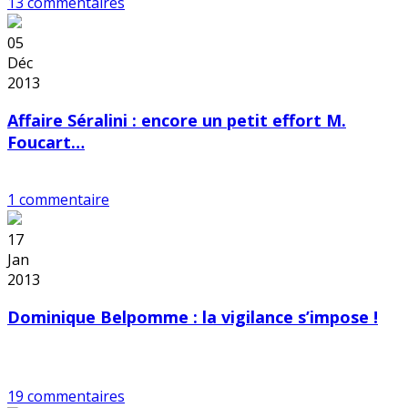
13 commentaires
05
Déc
2013
Affaire Séralini : encore un petit effort M.
Foucart…
1 commentaire
17
Jan
2013
Dominique Belpomme : la vigilance s’impose !
19 commentaires