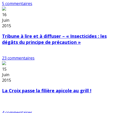
5 commentaires
16
Juin
2015
Tribune à lire et à diffuser – « Insecticides : les
dégâts du principe de précaution »
23 commentaires
15
Juin
2015
La Croix passe la filière apicole au grill !
4 commentaires