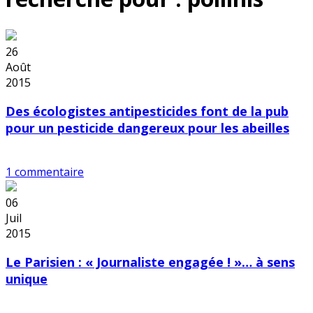
26
Août
2015
Des écologistes antipesticides font de la pub
pour un pesticide dangereux pour les abeilles
1 commentaire
06
Juil
2015
Le Parisien : « Journaliste engagée ! »… à sens
unique