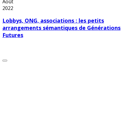
Août
2022
Lobbys, ONG, associations : les petits
arrangements sémantiques de Générations
Futures
Copyright © 2026 Alerte Environnement
Scroll
to
Top