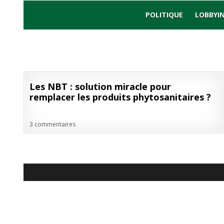
Skip
to
POLITIQUE
LOBBYI
content
29
Les NBT : solution miracle pour
SEP
remplacer les produits phytosanitaires ?
2022
3 commentaires