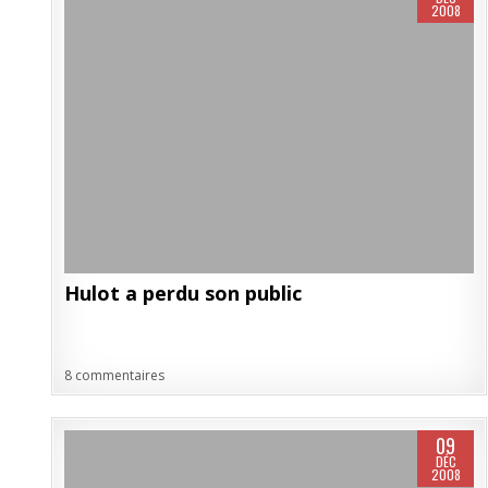
2008
Hulot a perdu son public
8 commentaires
09
DÉC
2008