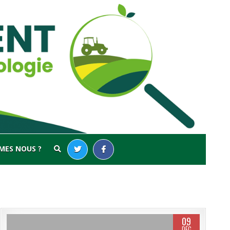
MES NOUS ?
09
DÉC