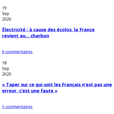
19
Sep
2020
Électricité : à cause des écolos, la France
revient au… charbon
6 commentaires
18
Sep
2020
« Taper sur ce qui unit les Français n’est pas une
erreur, c’est une faute »
5 commentaires