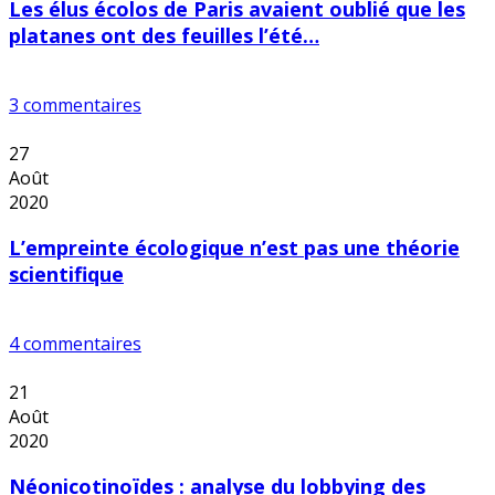
Les élus écolos de Paris avaient oublié que les
platanes ont des feuilles l’été…
3 commentaires
27
Août
2020
L’empreinte écologique n’est pas une théorie
scientifique
4 commentaires
21
Août
2020
Néonicotinoïdes : analyse du lobbying des