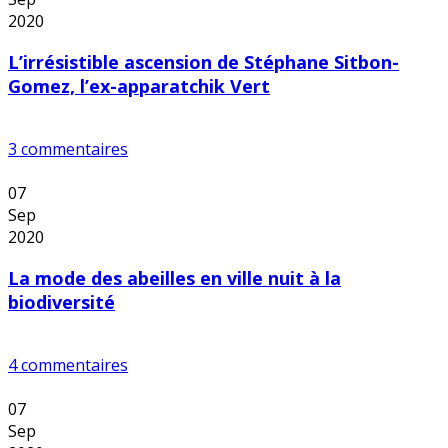
2020
L’irrésistible ascension de Stéphane Sitbon-
Gomez, l’ex-apparatchik Vert
3 commentaires
07
Sep
2020
La mode des abeilles en ville nuit à la
biodiversité
4 commentaires
07
Sep