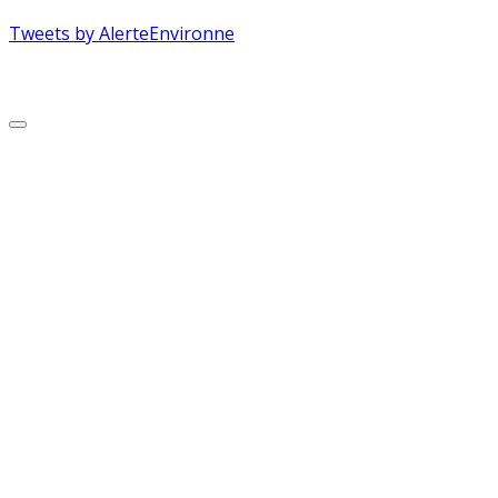
Tweets by AlerteEnvironne
Copyright © 2026 Alerte Environnement
Scroll
to
Top