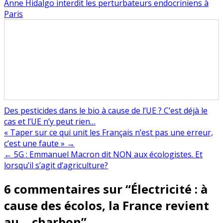
Anne Hidalgo interdit les perturbateurs endocriniens à
Paris
Des pesticides dans le bio à cause de l’UE ? C’est déjà le
cas et l’UE n’y peut rien…
Navigation
« Taper sur ce qui unit les Français n’est pas une erreur,
c’est une faute » →
de
← 5G : Emmanuel Macron dit NON aux écologistes. Et
l’article
lorsqu’il s’agit d’agriculture?
6 commentaires sur “
Électricité : à
cause des écolos, la France revient
au… charbon
”