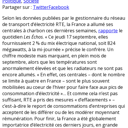
Électricité
en
Politique
,
Société
:
Partager sur :
Twitter
Facebook
à
Selon les données publiées par le gestionnaire du réseau
cause
de transport d’électricité RTE, la France a allumé ses
des
centrales à charbon ces dernières semaines,
rapporte
le
écolos,
quotidien
Les Échos
. « Ce jeudi 17 septembre, elles
la
fournissaient 2 % du mix électrique national, soit 824
France
mégawatts, à la mi-journée » précise le confrère. Un
revient
chiffre modeste mais marquant, en plein mois de
au…
septembre, alors que les températures sont
charbon
anormalement élevées et que les radiateurs ne sont pas
encore allumés. « En effet, ces centrales – dont le nombre
se limite à quatre en France – sont le plus souvent
mobilisées au coeur de l’hiver pour faire face aux pics de
consommation d’électricité »… Et comme cela n’est pas
suffisant, RTE a pris des mesures « d’effacements » –
c’est-à-dire le report de consommations d’entreprises qui
acceptent de les différer ou de les modérer moyennant
rémunération. Pour finir, la France a été globalement
importatrice d’électricité ces derniers jours, en grande