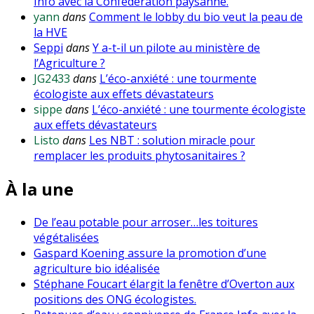
Info avec la Confédération paysanne.
yann
dans
Comment le lobby du bio veut la peau de
la HVE
Seppi
dans
Y a-t-il un pilote au ministère de
l’Agriculture ?
JG2433
dans
L’éco-anxiété : une tourmente
écologiste aux effets dévastateurs
sippe
dans
L’éco-anxiété : une tourmente écologiste
aux effets dévastateurs
Listo
dans
Les NBT : solution miracle pour
remplacer les produits phytosanitaires ?
À la une
De l’eau potable pour arroser…les toitures
végétalisées
Gaspard Koening assure la promotion d’une
agriculture bio idéalisée
Stéphane Foucart élargit la fenêtre d’Overton aux
positions des ONG écologistes.