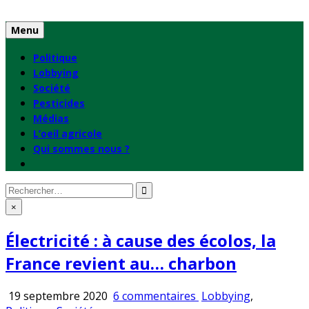
Skip
to
Menu
content
Politique
Lobbying
Société
Pesticides
Médias
L’oeil agricole
Qui sommes nous ?
Rechercher
:
×
Électricité : à cause des écolos, la
France revient au… charbon
sur
Publié
19 septembre 2020
6 commentaires
Lobbying
,