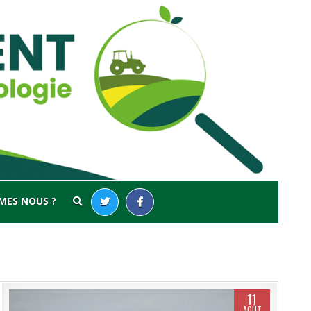
MES NOUS ?
11
AOÛT