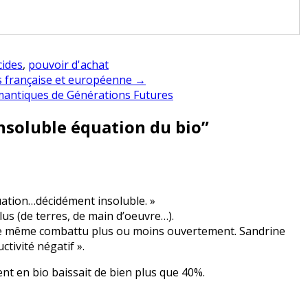
cides
,
pouvoir d'achat
es française et européenne →
émantiques de Générations Futures
’insoluble équation du bio
”
uation…décidément insoluble. »
plus (de terres, de main d’oeuvre…).
t de même combattu plus ou moins ouvertement. Sandrine
tivité négatif ».
ent en bio baissait de bien plus que 40%.