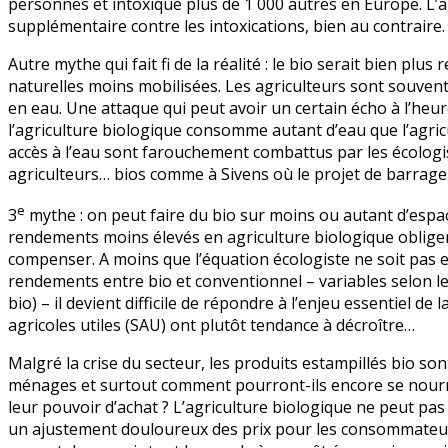
personnes et intoxiqué plus de 1 000 autres en Europe. L’a
supplémentaire contre les intoxications, bien au contraire.
Autre mythe qui fait fi de la réalité : le bio serait bien p
naturelles moins mobilisées. Les agriculteurs sont souvent 
en eau. Une attaque qui peut avoir un certain écho à l’heur
l’agriculture biologique consomme autant d’eau que l’agric
accès à l’eau sont farouchement combattus par les écologis
agriculteurs… bios comme à Sivens où le projet de barrage m
e
3
mythe : on peut faire du bio sur moins ou autant d’espa
rendements moins élevés en agriculture biologique oblige
compenser. A moins que l’équation écologiste ne soit pas 
rendements entre bio et conventionnel – variables selon les 
bio) – il devient difficile de répondre à l’enjeu essentiel de
agricoles utiles (SAU) ont plutôt tendance à décroître…
Malgré la crise du secteur, les produits estampillés bio so
ménages et surtout comment pourront-ils encore se nourrir
leur pouvoir d’achat ? L’agriculture biologique ne peut pa
un ajustement douloureux des prix pour les consommateurs