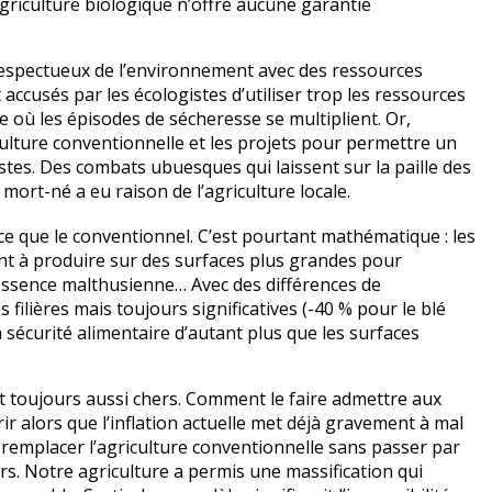
griculture biologique n’offre aucune garantie
lus respectueux de l’environnement avec des ressources
accusés par les écologistes d’utiliser trop les ressources
e où les épisodes de sécheresse se multiplient. Or,
ulture conventionnelle et les projets pour permettre un
tes. Des combats ubuesques qui laissent sur la paille des
ort-né a eu raison de l’agriculture locale.
ce que le conventionnel. C’est pourtant mathématique : les
nt à produire sur des surfaces plus grandes pour
essence malthusienne… Avec des différences de
filières mais toujours significatives (-40 % pour le blé
 la sécurité alimentaire d’autant plus que les surfaces
nt toujours aussi chers. Comment le faire admettre aux
 alors que l’inflation actuelle met déjà gravement à mal
s remplacer l’agriculture conventionnelle sans passer par
. Notre agriculture a permis une massification qui