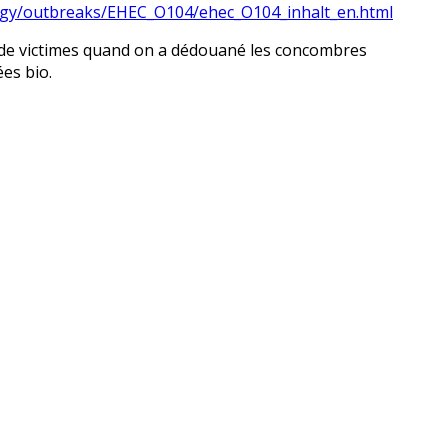
logy/outbreaks/EHEC_O104/ehec_O104_inhalt_en.html
e de victimes quand on a dédouané les concombres
es bio.