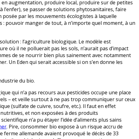
n en augmentation, produire local, produire sur de petites
à l’enfer), se passer de solutions phytosanitaires, faire
ion posée par les mouvements écologistes à laquelle
s : pouvoir manger de tout, à n’importe quel moment, à un
olution : l’agriculture biologique. Le modèle est
re où il ne polluerait pas les sols, n’aurait pas d’impact
ommes de se nourrir bien plus sainement avec notamment
r. Un Eden qui serait accessible si on s’en donne les
dustrie du bio.
gique qui n’a pas recours aux pesticides occupe une place
turels – et veille surtout à ne pas trop communiquer sur ceux
e (sulfate de cuivre, soufre, etc.). Il faut en effet
nutritives, et non exposées à des produits
cientifique n’a pu étayer l’idée d’aliments plus sains
ner
. Pire, consommer bio expose à un risque accru de
ne ferme allemande avaient provoqué le décès de 33