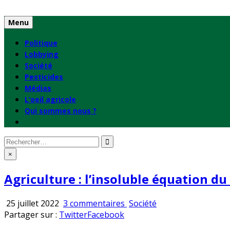
Skip
to
Menu
content
Politique
Lobbying
Société
Pesticides
Médias
L’oeil agricole
Qui sommes nous ?
Rechercher
:
×
Agriculture : l’insoluble équation du
sur
Publié
25 juillet 2022
3 commentaires
Société
Agriculture :
en
Partager sur :
Twitter
Facebook
l’insoluble