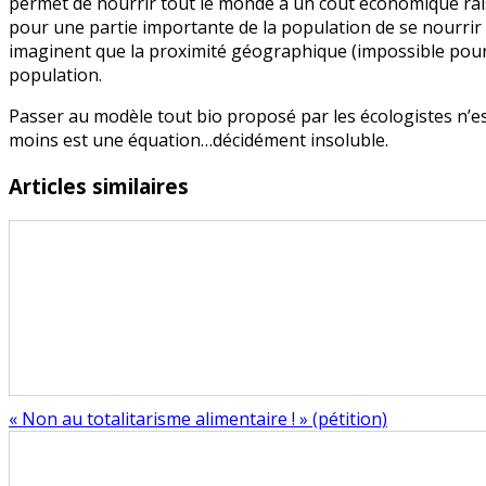
permet de nourrir tout le monde à un coût économique raison
pour une partie importante de la population de se nourrir à
imaginent que la proximité géographique (impossible pour 
population.
Passer au modèle tout bio proposé par les écologistes n’es
moins est une équation…décidément insoluble.
Articles similaires
« Non au totalitarisme alimentaire ! » (pétition)