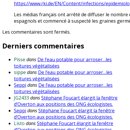
https://www.rki.de/EN/Content/infections/epidemio
Les médias français ont arrêté de diffuser le nombr
espagnols et commencé à suspecté les graines germé
Les commentaires sont fermés.
Derniers commentaires
Pisse
dans
De l’eau potable pour arroser…les
toitures végétalisées
sippe
dans
De l’eau potable pour arroser…les
toitures végétalisées
Seppi
dans
De l’eau potable pour arroser…les
toitures végétalisées
JG2433
dans
Stéphane Foucart élargit la fenêtre
d’Overton aux positions des ONG écologistes.
Seppi
dans
Stéphane Foucart élargit la fenêtre
d’Overton aux positions des ONG écologistes.
Listo
dans
Stéphane Foucart élargit la fenêtre
d’Overton aux positions des ONG écologistes.