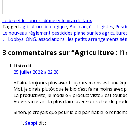
Le bio et le cancer : déméler le vrai du faux
Tagged
agriculture biologique
,
Bio
,
eau
,
écologistes
,
Pesti
Navigation
Le nouveau règlement pesticides plane sur les agricultur
← Lobbys, ONG, associations : les petits arrangements s
de
3 commentaires sur “
Agriculture : l
l’article
Listo
dit :
25 juillet 2022 à 22:28
« Faire toujours plus avec toujours moins est une éq
Moi, je dirais plutôt que le bio c’est faire moins avec 
La productivité, le modèle « productiviste » est tou
Rousseau étant la plus claire avec son « choc de produc
Sinon, je croyais que pour le blé panifiable le rendem
Seppi
dit :