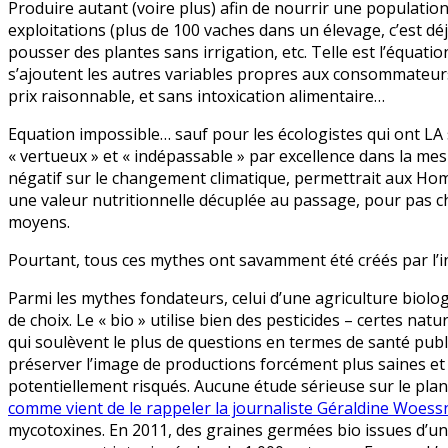
Produire autant (voire plus) afin de nourrir une populatio
équation
exploitations (plus de 100 vaches dans un élevage, c’est déj
du
pousser des plantes sans irrigation, etc. Telle est l’équat
bio
s’ajoutent les autres variables propres aux consommateur
prix raisonnable, et sans intoxication alimentaire…
Equation impossible… sauf pour les écologistes qui ont LA s
« vertueux » et « indépassable » par excellence dans la mesu
négatif sur le changement climatique, permettrait aux H
une valeur nutritionnelle décuplée au passage, pour pas che
moyens.
Pourtant, tous ces mythes ont savamment été créés par l’in
Parmi les mythes fondateurs, celui d’une agriculture biolo
de choix. Le « bio » utilise bien des pesticides – certes na
qui soulèvent le plus de questions en termes de santé publiqu
préserver l’image de productions forcément plus saines et 
potentiellement risqués. Aucune étude sérieuse sur le plan s
comme vient de le rappeler la journaliste Géraldine Woess
mycotoxines. En 2011, des graines germées bio issues d’u