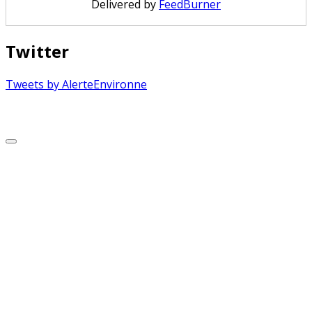
Delivered by
FeedBurner
Twitter
Tweets by AlerteEnvironne
Copyright © 2026 Alerte Environnement
Scroll
to
Top