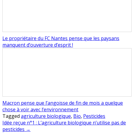
Le propriétaire du FC Nantes pense que les paysans
manquent d’ouverture d’esprit !
Macron pense que l’angoisse de fin de mois a quelque
chose à voir avec l’environnement
Tagged
agriculture biologique
,
Bio
,
Pesticides
Navigation
Idée reçue n°1 : L’agriculture biologique n’utilise pas de
pesticides →
de