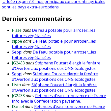
← Idée reçue n°3 : nos principaux concurrents agricoles
l’article
sont les pays extra-européens
Derniers commentaires
Pisse
dans
De l’eau potable pour arroser…les
toitures végétalisées
sippe
dans
De l’eau potable pour arroser…les
toitures végétalisées
Seppi
dans
De l’eau potable pour arroser…les
toitures végétalisées
JG2433
dans
Stéphane Foucart élargit la fenêtre
d’Overton aux positions des ONG écologistes.
Seppi
dans
Stéphane Foucart élargit la fenêtre
d’Overton aux positions des ONG écologistes.
Listo
dans
Stéphane Foucart élargit la fenêtre
d’Overton aux positions des ONG écologistes.
JG2433
dans
Retenues d’eau : connivence de France
Info avec la Confédération paysanne.
Daniel
dans
Retenues d’eau : connivence de France