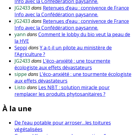
Info avec la Confédération paysanne.
JG2433
dans
Retenues d’eau : connivence de France
Info avec la Confédération paysanne.
JG2433
dans
Retenues d’eau : connivence de France
Info avec la Confédération paysanne.
yann
dans
Comment le lobby du bio veut la peau de
la HVE
Seppi
dans
Y a-t-il un pilote au ministère de
l’Agriculture ?
JG2433
dans
L’éco-anxiété : une tourmente
écologiste aux effets dévastateurs
sippe
dans
L’éco-anxiété : une tourmente écologiste
aux effets dévastateurs
Listo
dans
Les NBT : solution miracle pour
remplacer les produits phytosanitaires ?
À la une
De l’eau potable pour arroser…les toitures
végétalisées