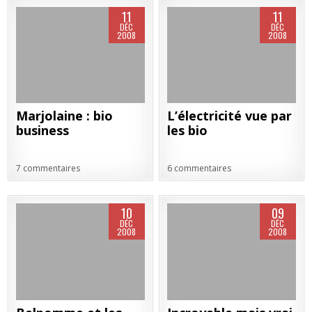
11
11
DÉC
DÉC
2008
2008
Marjolaine : bio
L’électricité vue par
business
les bio
7 commentaires
6 commentaires
10
09
DÉC
DÉC
2008
2008