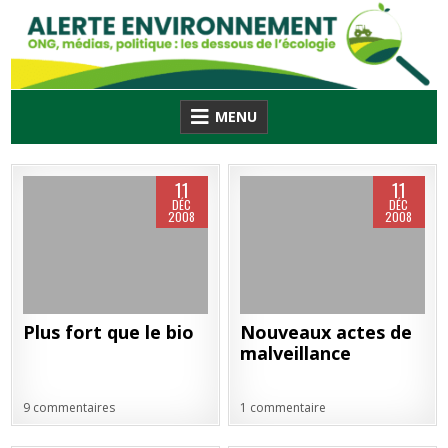
Skip
to
content
MENU
11
11
DÉC
DÉC
2008
2008
Plus fort que le bio
Nouveaux actes de
malveillance
9 commentaires
1 commentaire