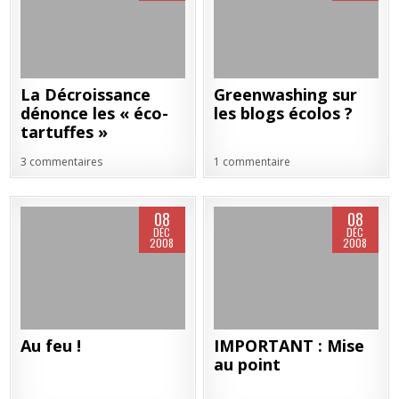
La Décroissance
Greenwashing sur
dénonce les « éco-
les blogs écolos ?
tartuffes »
3 commentaires
1 commentaire
08
08
DÉC
DÉC
2008
2008
Au feu !
IMPORTANT : Mise
au point