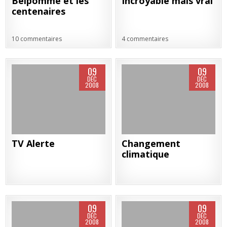
Belpomme et les
Incroyable mais vrai
centenaires
10 commentaires
4 commentaires
09
09
DÉC
DÉC
2008
2008
TV Alerte
Changement
climatique
09
09
DÉC
DÉC
2008
2008