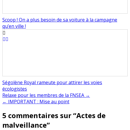
Scoop ! On a plus besoin de sa voiture à la campagne
qu’en ville !
Ségolène Royal rameute pour attirer les voies
écologistes
Navigation
Relaxe pour les membres de la FNSEA →
← IMPORTANT : Mise au point
de
5 commentaires sur “
Actes de
l’article
malveillance
”