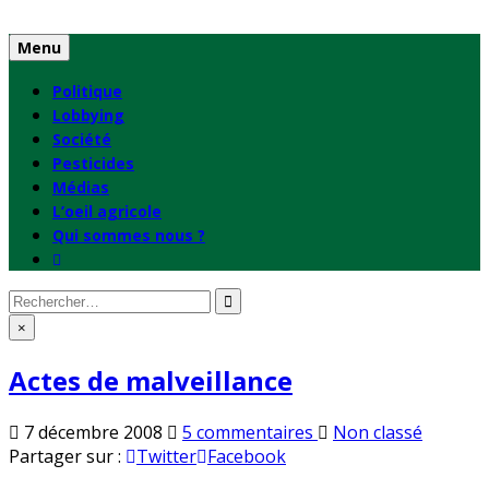
Skip
to
Menu
content
Politique
Lobbying
Société
Pesticides
Médias
L’oeil agricole
Qui sommes nous ?
Rechercher
:
×
Actes de malveillance
sur
Publié
7 décembre 2008
5 commentaires
Non classé
Actes
en
Partager sur :
Twitter
Facebook
de