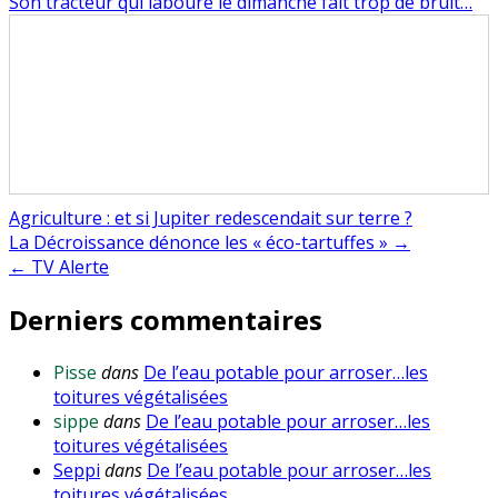
Son tracteur qui laboure le dimanche fait trop de bruit…
Agriculture : et si Jupiter redescendait sur terre ?
Navigation
La Décroissance dénonce les « éco-tartuffes » →
← TV Alerte
de
Derniers commentaires
l’article
Pisse
dans
De l’eau potable pour arroser…les
toitures végétalisées
sippe
dans
De l’eau potable pour arroser…les
toitures végétalisées
Seppi
dans
De l’eau potable pour arroser…les
toitures végétalisées