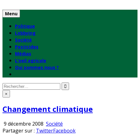
Skip
to
Menu
content
Politique
Lobbying
Société
Pesticides
Médias
L’oeil agricole
Qui sommes nous ?
Rechercher
:
×
Changement climatique
Publié
9 décembre 2008
Société
en
Partager sur :
Twitter
Facebook