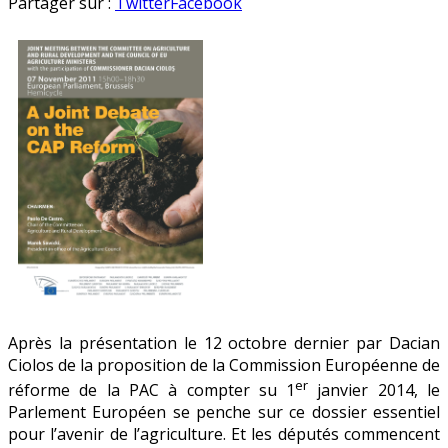
PAC
en
Partager sur :
Twitter
Facebook
2014
:
le
Parlement
Européen
passe
à
l’offensive
Après la présentation le 12 octobre dernier par Dacian
Ciolos de la proposition de la Commission Européenne de
er
réforme de la PAC à compter su 1
janvier 2014, le
Parlement Européen se penche sur ce dossier essentiel
pour l’avenir de l’agriculture. Et les députés commencent