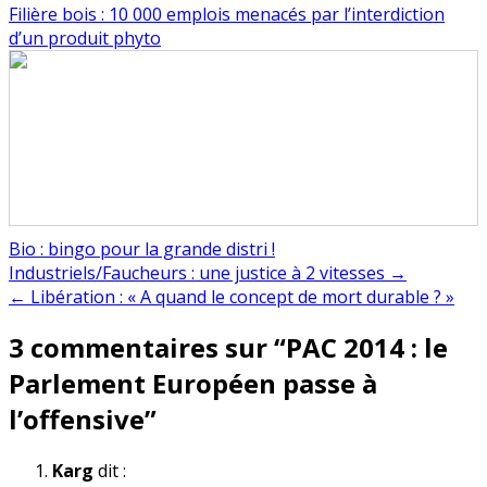
Filière bois : 10 000 emplois menacés par l’interdiction
d’un produit phyto
Bio : bingo pour la grande distri !
Navigation
Industriels/Faucheurs : une justice à 2 vitesses →
← Libération : « A quand le concept de mort durable ? »
de
3 commentaires sur “
PAC 2014 : le
l’article
Parlement Européen passe à
l’offensive
”
Karg
dit :