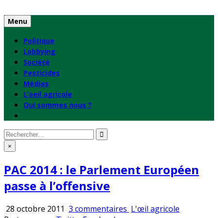
Skip
to
Menu
content
Politique
Lobbying
Société
Pesticides
Médias
L’oeil agricole
Qui sommes nous ?
Rechercher
:
×
PAC 2014 : le Parlement Européen
passe à l’offensive
sur
Publié
28 octobre 2011
3 commentaires
L'œil agricole