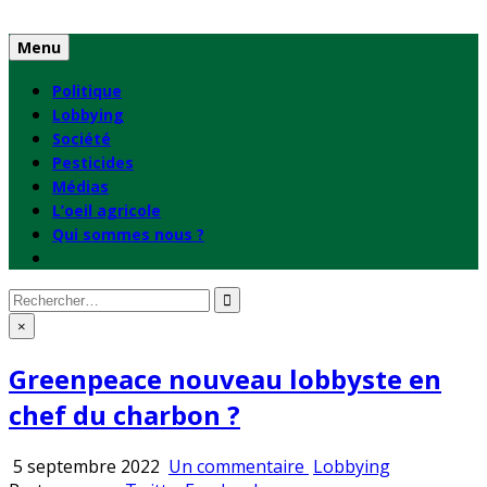
Skip
to
Menu
content
Politique
Lobbying
Société
Pesticides
Médias
L’oeil agricole
Qui sommes nous ?
Rechercher
:
×
Greenpeace nouveau lobbyste en
chef du charbon ?
sur
Publié
5 septembre 2022
Un commentaire
Lobbying