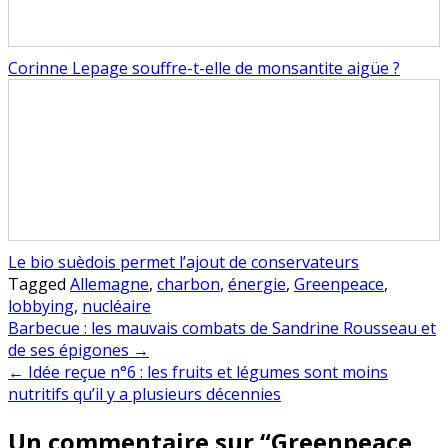
Corinne Lepage souffre-t-elle de monsantite aigüe ?
Le bio suèdois permet l’ajout de conservateurs
Tagged
Allemagne
,
charbon
,
énergie
,
Greenpeace
,
lobbying
,
nucléaire
Navigation
Barbecue : les mauvais combats de Sandrine Rousseau et
de ses épigones →
de
← Idée reçue n°6 : les fruits et légumes sont moins
l’article
nutritifs qu’il y a plusieurs décennies
Un commentaire sur “
Greenpeace