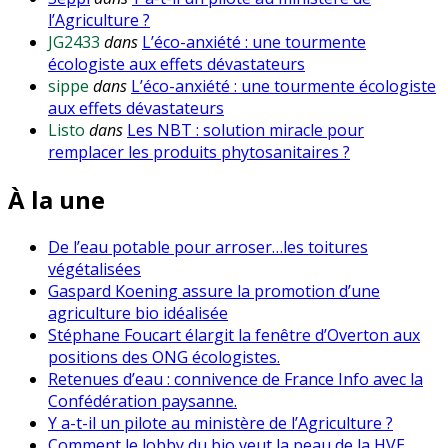
l’Agriculture ?
JG2433
dans
L’éco-anxiété : une tourmente
écologiste aux effets dévastateurs
sippe
dans
L’éco-anxiété : une tourmente écologiste
aux effets dévastateurs
Listo
dans
Les NBT : solution miracle pour
remplacer les produits phytosanitaires ?
À la une
De l’eau potable pour arroser…les toitures
végétalisées
Gaspard Koening assure la promotion d’une
agriculture bio idéalisée
Stéphane Foucart élargit la fenêtre d’Overton aux
positions des ONG écologistes.
Retenues d’eau : connivence de France Info avec la
Confédération paysanne.
Y a-t-il un pilote au ministère de l’Agriculture ?
Comment le lobby du bio veut la peau de la HVE