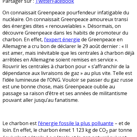
Greenpeace
en
Partager sur :
Twitter
Facebook
nouveau
On connaissait Greenpeace pourfendeur infatigable du
lobbyste
nucléaire. On connaissait Greenpeace amoureux transi
en
des énergies dites « renouvelables ». Désormais, on
chef
découvre Greenpeace dans les habits de promoteur du
du
charbon. En effet,
l’expert énergie
de Greenpeace en
charbon ?
Allemagne a cru bon de déclarer le 29 août dernier : « Il
est amer, mais inévitable que les centrales à charbon déjà
arrêtées en Allemagne soient remises en service ».
Rouvrir les centrales à charbon pour « s’affranchir de la
dépendance aux livraisons de gaz » au plus vite. Telle est
l’idée lumineuse de l’ONG. Vouloir se passer du gaz russe
est une bonne chose, mais Greenpeace oublie au
passage sa raison d’être et ses années de militantisme
pouvant aller jusqu’au fanatisme.
Le charbon est
l’énergie fossile la plus polluante
– et de
loin. En effet, le charbon émet 1 123 kg de CO
par tonne
2