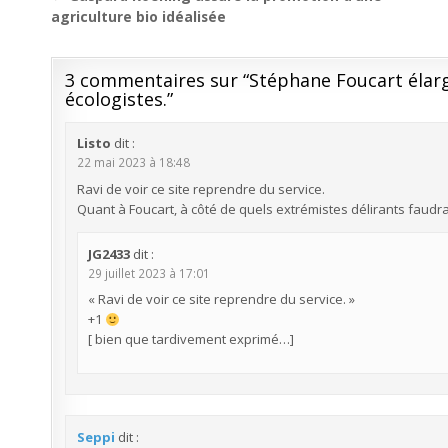
de
agriculture bio idéalisée
l’article
3 commentaires sur “
Stéphane Foucart élarg
écologistes.
”
Listo
dit :
22 mai 2023 à 18:48
Ravi de voir ce site reprendre du service.
Quant à Foucart, à côté de quels extrémistes délirants faudra-t-
JG2433
dit :
29 juillet 2023 à 17:01
« Ravi de voir ce site reprendre du service. »
+1
[ bien que tardivement exprimé…]
Seppi
dit :