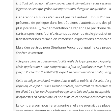
[….] Tout cela au nom d’une « souveraineté alimentaire » sans cesse ma
légitime ne tient que grâce aux importations d’engrais de synthèse – d
Générations Futures n’en aurait pas fait autant…Bon, si l’on v
présence de politique dans les décisions d’autorisations des
plus poussée…), l’expérimentation de l’épandage par drone de 
surtranspositions (qui n’existent pas pour les écologistes), et 
transformer nos fermes en immenses exploitations américaine
Mais c’en est trop pour Stéphane Foucart qui qualifie ces proposi
fenêtre d’Overton :
« Se pose alors la question de l’utilité réelle de la proposition. A quoi
réelle application ? Pour comprendre, il faut se familiariser avec le 
Joseph P. Overton (1960-2003), expert en communication politique affi
Cette stratégie consiste à mettre dans le débat public, à dessein, des p
l’opinion, et le fait qu’elles soient discutées, permettent de décentrer 
excellent à ce jeu, où chaque dérapage contrôlé rend plus acceptable 
néofascistes en conservateurs bon teint, et les sociaux-démocrates e
La comparaison nous ferait sourire si elle ne prenait pas pla
cette même chronique, Stéphane Foucart fait appel à l’agronome