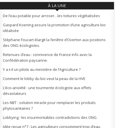
À LA UNE
De l’eau potable pour arroser…les toitures végétalisées
Gaspard Koening assure la promotion d’une agriculture bio
idéalisée
Stéphane Foucart élargit la fenêtre d’Overton aux positions
des ONG écologistes.
Retenues d’eau : connivence de France Info avec la
Confédération paysanne.
Y a-t-il un pilote au ministère de l’Agriculture ?
Comment le lobby du bio veut la peau de la HVE
L’éco-anxiété : une tourmente écologiste aux effets
dévastateurs
Les NBT : solution miracle pour remplacer les produits
phytosanitaires ?
Lobbying : les insurmontables contradictions des ONG
Idée reçue n°7 : Les agriculteurs consomment trop d’eau