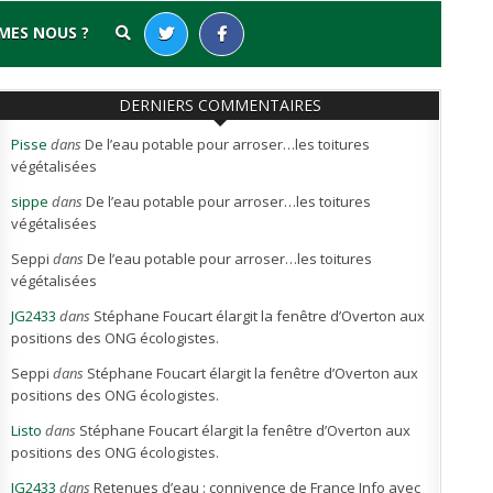
MES NOUS ?
DERNIERS COMMENTAIRES
Pisse
dans
De l’eau potable pour arroser…les toitures
végétalisées
sippe
dans
De l’eau potable pour arroser…les toitures
végétalisées
Seppi
dans
De l’eau potable pour arroser…les toitures
végétalisées
JG2433
dans
Stéphane Foucart élargit la fenêtre d’Overton aux
positions des ONG écologistes.
Seppi
dans
Stéphane Foucart élargit la fenêtre d’Overton aux
positions des ONG écologistes.
Listo
dans
Stéphane Foucart élargit la fenêtre d’Overton aux
positions des ONG écologistes.
JG2433
dans
Retenues d’eau : connivence de France Info avec