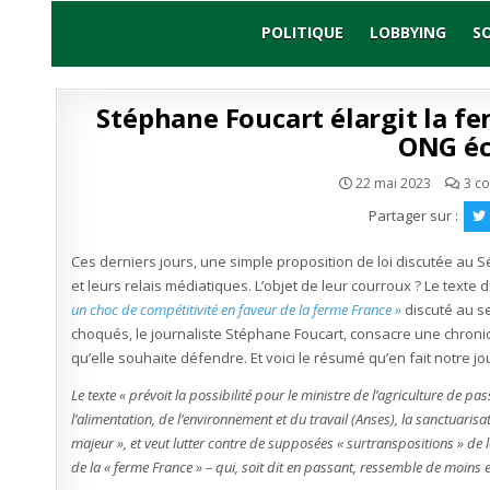
Skip
to
POLITIQUE
LOBBYING
S
content
Stéphane Foucart élargit la fe
ONG éc
22 mai 2023
3 c
Partager sur :
Ces derniers jours, une simple proposition de loi discutée au 
et leurs relais médiatiques. L’objet de leur courroux ? Le text
un choc de compétitivité en faveur de la ferme France »
discuté au s
choqués, le journaliste Stéphane Foucart, consacre une chroniqu
qu’elle souhaite défendre. Et voici le résumé qu’en fait notre jou
Le texte « prévoit la possibilité pour le ministre de l’agriculture de pa
l’alimentation, de l’environnement et du travail (Anses), la sanctuar
majeur », et veut lutter contre de supposées « surtranspositions » de 
de la « ferme France » – qui, soit dit en passant, ressemble de moins 