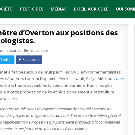
OCIÉTÉ
PESTICIDES
MÉDIAS
L’OEIL AGRICOLE
QUI SOM
nêtre d’Overton aux positions des
ologistes.
sur
Publié
ommentaires
Non classé
Stéphane
en
Foucart
Twitter
Facebook
élargit
la
fenêtre
Sénat a fait beaucoup de bruit parmi les ONG environnementalistes
d’Overton
aux
e des sénateurs Laurent Duplomb, Pierre Louault, Serge Mérillou
« pour
positions
des
ein de la haute assemblée la semaine dernière. Parmi les plus
ONG
écologistes.
e à cette proposition de loi et plus globalement à l’agriculture
rnaliste :
sser outre les décisions de l’Agence nationale de sécurité sanitaire de
isation des projets de mégabassines au nom d’un prétendu « intérêt général
la réglementation européenne qui porteraient préjudice à la compétitivité
en moins à une ferme et de plus en plus à une usine. »