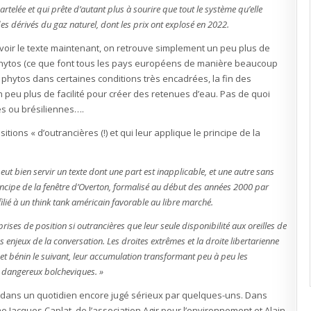
rtelée et qui prête d’autant plus à sourire que tout le système qu’elle
es dérivés du gaz naturel, dont les prix ont explosé en 2022.
a voir le texte maintenant, on retrouve simplement un peu plus de
 phytos (ce que font tous les pays européens de manière beaucoup
phytos dans certaines conditions très encadrées, la fin des
un peu plus de facilité pour créer des retenues d’eau. Pas de quoi
s ou brésiliennes….
tions « d’outrancières (!) et qui leur applique le principe de la
 peut bien servir un texte dont une part est inapplicable, et une autre sans
principe de la fenêtre d’Overton, formalisé au début des années 2000 par
lié à un think tank américain favorable au libre marché.
rises de position si outrancières que leur seule disponibilité aux oreilles de
les enjeux de la conversation. Les droites extrêmes et la droite libertarienne
et bénin le suivant, leur accumulation transformant peu à peu les
n dangereux bolcheviques. »
ce dans un quotidien encore jugé sérieux par quelques-uns. Dans
 Jacques Caplat, de l’association Agir pour l’environnement et Alain