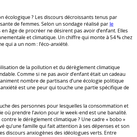
on écologique ? Les discours décroissants tenus par
dissante de femmes. Selon un sondage réalisé par
le
en âge de procréer ne désirent pas avoir d’enfant. Elles
nnementale et climatique. Un chiffre qui monte à 54 % chez
e qui a un nom : l’éco-anxiété.
tilisation de la pollution et du dérèglement climatique
endable. Comme si ne pas avoir d’enfant était un cadeau
i animent nombre de partisans d’une écologie politique
o-anxiété est une peur qui touche une partie spécifique de
 touche des personnes pour lesquelles la consommation et
vie où prendre l’avion pour le week-end est une banalité.
e contre le dérèglement climatique ? Une cadre « bobo »
é qu’une famille qui fait attention à ses dépenses et son
 les discours anxiogènes des idéologues verts. Entre