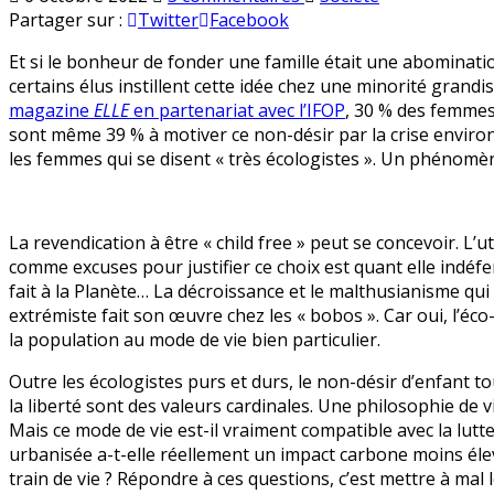
L’éco-
en
Partager sur :
Twitter
Facebook
anxiété :
Et si le bonheur de fonder une famille était une abominati
une
certains élus instillent cette idée chez une minorité gran
tourmente
magazine
ELLE
en partenariat avec l’IFOP
, 30 % des femmes 
écologiste
sont même 39 % à motiver ce non-désir par la crise enviro
aux
les femmes qui se disent « très écologistes ». Un phénomèn
effets
dévastateurs
La revendication à être « child free » peut se concevoir. L’u
comme excuses pour justifier ce choix est quant elle indéf
fait à la Planète… La décroissance et le malthusianisme qu
extrémiste fait son œuvre chez les « bobos ». Car oui, l’éc
la population au mode de vie bien particulier.
Outre les écologistes purs et durs, le non-désir d’enfant
la liberté sont des valeurs cardinales. Une philosophie de 
Mais ce mode de vie est-il vraiment compatible avec la lutt
urbanisée a-t-elle réellement un impact carbone moins élev
train de vie ? Répondre à ces questions, c’est mettre à mal