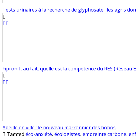
Tests urinaires à la recherche de glyphosate : les agris d
Fipronil : au fait, quelle est la compétence du RES (Réseau
Abeille en ville : le nouveau marronnier des bobos
Tagged
éco-anxiété
,
écologistes
,
empreinte carbone
,
en