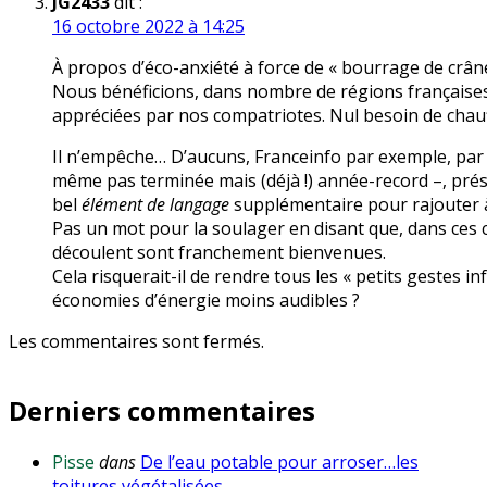
JG2433
dit :
16 octobre 2022 à 14:25
À propos d’éco-anxiété à force de « bourrage de crân
Nous bénéficions, dans nombre de régions française
appréciées par nos compatriotes. Nul besoin de chauff
Il n’empêche… D’aucuns, Franceinfo par exemple, par sa
même pas terminée mais (déjà !) année-record –, pr
bel
élément de langage
supplémentaire pour rajouter à 
Pas un mot pour la soulager en disant que, dans ces 
découlent sont franchement bienvenues.
Cela risquerait-il de rendre tous les « petits gestes in
économies d’énergie moins audibles ?
Les commentaires sont fermés.
Derniers commentaires
Pisse
dans
De l’eau potable pour arroser…les
toitures végétalisées