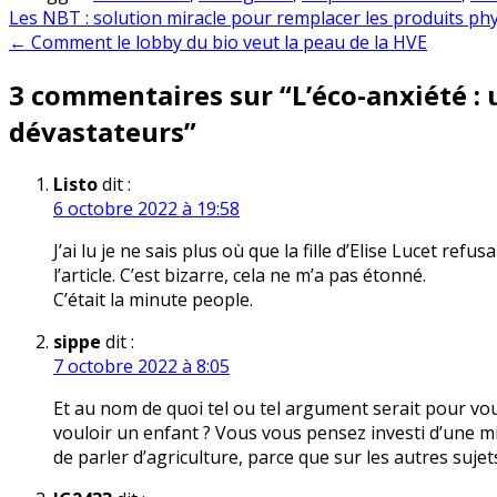
Navigation
Les NBT : solution miracle pour remplacer les produits ph
← Comment le lobby du bio veut la peau de la HVE
de
3 commentaires sur “
L’éco-anxiété :
l’article
dévastateurs
”
Listo
dit :
6 octobre 2022 à 19:58
J’ai lu je ne sais plus où que la fille d’Elise Lucet re
l’article. C’est bizarre, cela ne m’a pas étonné.
C’était la minute people.
sippe
dit :
7 octobre 2022 à 8:05
Et au nom de quoi tel ou tel argument serait pour vou
vouloir un enfant ? Vous vous pensez investi d’une mi
de parler d’agriculture, parce que sur les autres suje