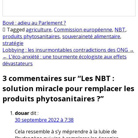
Bové : adieu au Parlement ?
Tagged
agriculture
,
Commission européenne
,
NBT
,
produits phytosanitaires
,
souveraineté alimentaire
,
stratégie
Navigation
Lobbying : les insurmontables contradictions des ONG →
← L’éco-anxiété : une tourmente écologiste aux effets
de
dévastateurs
l’article
3 commentaires sur “
Les NBT :
solution miracle pour remplacer les
produits phytosanitaires ?
”
douar
dit :
30 septembre 2022 à 7:38
Cela ressemble à s’y méprendre à la lubie de