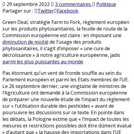
sur
Publié
29 septembre 2022
3 commentaires
Politique
Les
en
Partager sur :
Twitter
Facebook
NBT :
Green Deal, stratégie Farm to Fork, règlement européen
solution
sur les produits phytosanitaires, la feuille de route de la
miracle
Commission européenne est claire : en imposant une
pour
diminution de moitié
de l’usage des produits
remplacer
phytosanitaires, il s’agit d’imposer « une cure de
les
décroissance » à notre agriculture européenne, jadis
produits
parmi les plus puissantes au monde
phytosanitaires
?
Pas étonnant qu’un vent de fronde souffle au sein du
Parlement européen et parmi les Etats membres de l’UE.
Le 26 septembre dernier, une vingtaine de ministres de
l’Agriculture ont demandé à la Commission européenne
de préparer une nouvelle étude de l’impact du règlement
sur « l’utilisation durable des pesticides » avant de
poursuivre les discussions sur ce texte. En pointe dans
les débats, la Pologne estime que « l’impact de toutes les
mesures et restrictions possibles doit être dûment évalué
» d’autant que « la hausse des importations dans l’UE