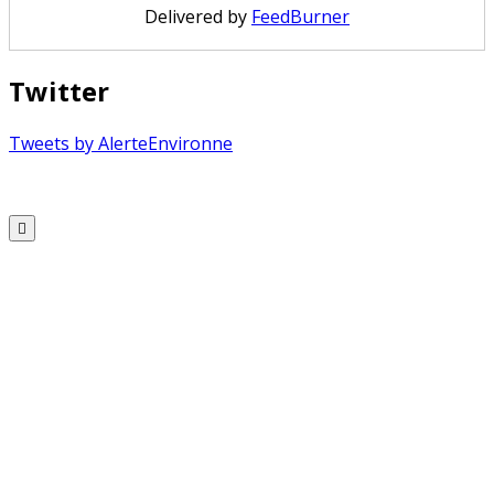
Delivered by
FeedBurner
Twitter
Tweets by AlerteEnvironne
Copyright © 2026 Alerte Environnement
Scroll
to
Top