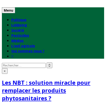
Skip
to
Menu
content
Politique
Lobbying
Société
Pesticides
Médias
L’oeil agricole
Qui sommes nous ?
Rechercher
:
×
Les NBT : solution miracle pour
remplacer les produits
phytosanitaires ?