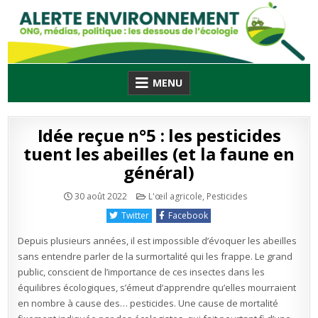
Skip
to
content
MENU
Idée reçue n°5 : les pesticides
tuent les abeilles (et la faune en
général)
Publié
30 août 2022
L'œil agricole
,
Pesticides
en
Twitter
Facebook
Depuis plusieurs années, il est impossible d’évoquer les abeilles
sans entendre parler de la surmortalité qui les frappe. Le grand
public, conscient de l’importance de ces insectes dans les
équilibres écologiques, s’émeut d’apprendre qu’elles mourraient
en nombre à cause des… pesticides. Une cause de mortalité