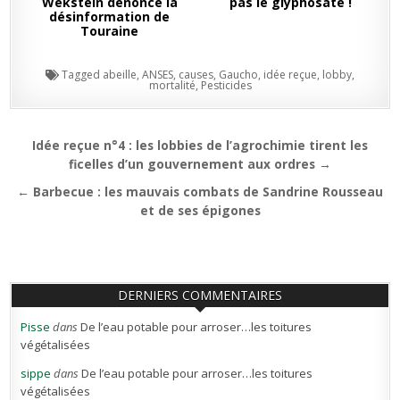
Wekstein dénonce la
pas le glyphosate !
désinformation de
Touraine
Tagged
abeille
,
ANSES
,
causes
,
Gaucho
,
idée reçue
,
lobby
,
mortalité
,
Pesticides
Navigation
Idée reçue n°4 : les lobbies de l’agrochimie tirent les
de
ficelles d’un gouvernement aux ordres →
l’article
← Barbecue : les mauvais combats de Sandrine Rousseau
et de ses épigones
DERNIERS COMMENTAIRES
Pisse
dans
De l’eau potable pour arroser…les toitures
végétalisées
sippe
dans
De l’eau potable pour arroser…les toitures
végétalisées