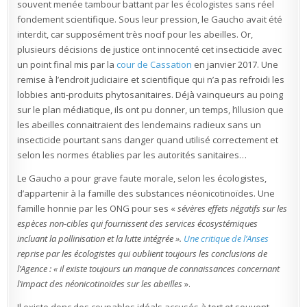
souvent menée tambour battant par les écologistes sans réel
fondement scientifique. Sous leur pression, le Gaucho avait été
interdit, car supposément très nocif pour les abeilles. Or,
plusieurs décisions de justice ont innocenté cet insecticide avec
un point final mis par la
cour de Cassation
en janvier 2017. Une
remise à l’endroit judiciaire et scientifique qui n’a pas refroidi les
lobbies anti-produits phytosanitaires. Déjà vainqueurs au poing
sur le plan médiatique, ils ont pu donner, un temps, l’illusion que
les abeilles connaitraient des lendemains radieux sans un
insecticide pourtant sans danger quand utilisé correctement et
selon les normes établies par les autorités sanitaires…
Le Gaucho a pour grave faute morale, selon les écologistes,
d’appartenir à la famille des substances néonicotinoïdes. Une
famille honnie par les ONG pour ses «
sévères effets négatifs sur les
espèces non-cibles qui fournissent des services écosystémiques
incluant la pollinisation et la lutte intégrée ».
Une critique de l’Anses
reprise par les écologistes qui oublient toujours les conclusions de
l’Agence : «
il existe toujours un manque de connaissances concernant
l’impact des néonicotinoïdes sur les abeilles
».
Il existe donc des coupables idéals accusés à tort et souvent