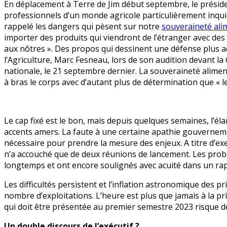
En déplacement à Terre de Jim début septembre, le présid
t-
professionnels d’un monde agricole particulièrement inquiet.
il
rappelé les dangers qui pèsent sur notre
souveraineté ali
un
importer des produits qui viendront de l’étranger avec des
pilote
aux nôtres ». Des propos qui dessinent une défense plus act
au
l’Agriculture, Marc Fesneau, lors de son audition devant 
ministère
nationale, le 21 septembre dernier. La souveraineté alimen
de
à bras le corps avec d’autant plus de détermination que « 
l’Agriculture ?
Le cap fixé est le bon, mais depuis quelques semaines, l’él
accents amers. La faute à une certaine apathie gouvernemen
nécessaire pour prendre la mesure des enjeux. A titre d’ex
n’a accouché que de deux réunions de lancement. Les pro
longtemps et ont encore soulignés avec acuité dans un rap
Les difficultés persistent et l’inflation astronomique des pr
nombre d’exploitations. L’heure est plus que jamais à la pris
qui doit être présentée au premier semestre 2023 risque dé
Un double discours de l’exécutif ?