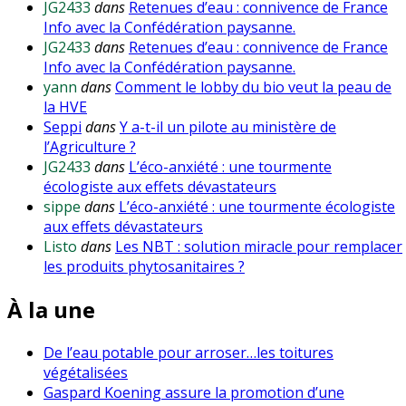
JG2433
dans
Retenues d’eau : connivence de France
Info avec la Confédération paysanne.
JG2433
dans
Retenues d’eau : connivence de France
Info avec la Confédération paysanne.
yann
dans
Comment le lobby du bio veut la peau de
la HVE
Seppi
dans
Y a-t-il un pilote au ministère de
l’Agriculture ?
JG2433
dans
L’éco-anxiété : une tourmente
écologiste aux effets dévastateurs
sippe
dans
L’éco-anxiété : une tourmente écologiste
aux effets dévastateurs
Listo
dans
Les NBT : solution miracle pour remplacer
les produits phytosanitaires ?
À la une
De l’eau potable pour arroser…les toitures
végétalisées
Gaspard Koening assure la promotion d’une