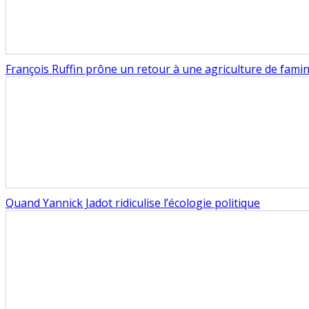
François Ruffin prône un retour à une agriculture de fami
Quand Yannick Jadot ridiculise l’écologie politique