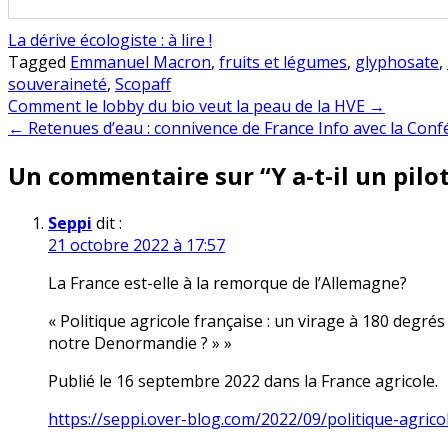
La dérive écologiste : à lire !
Tagged
Emmanuel Macron
,
fruits et légumes
,
glyphosate
,
souveraineté
,
Scopaff
Navigation
Comment le lobby du bio veut la peau de la HVE →
← Retenues d’eau : connivence de France Info avec la Con
de
Un commentaire sur “
Y a-t-il un pil
l’article
Seppi
dit :
21 octobre 2022 à 17:57
La France est-elle à la remorque de l’Allemagne?
« Politique agricole française : un virage à 180 deg
notre Denormandie ? » »
Publié le 16 septembre 2022 dans la France agricole.
https://seppi.over-blog.com/2022/09/politique-agric