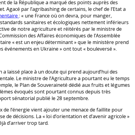
ent de la République a marqué des points auprès des
 Agacé par l’agribashing de certains, le chef de l’Etat a
mentaire
: « une France où on devra, pour manger,
 standards sanitaires et écologiques nettement inférieurs
ive de notre agriculture et réitérés par le ministre de
la Commission des Affaires économiques de l’Assemblée
taire « est un enjeu déterminant » que le ministère prend
les événements en Ukraine » ont tout « bouleversé ».
an a laissé place à un doute qui prend aujourd’hui des
tale. Le ministre de l’Agriculture a pourtant eu le temps
emple, le Plan de Souveraineté dédié aux fruits et légumes
blèmes évoqués sont pourtant connus depuis très
port sénatorial publié le 28 septembre.
ix de l’énergie vient ajouter une menace de faillite pour
e de décisions. La « loi d’orientation et d’avenir agricole »
jà d’arriver trop tard.