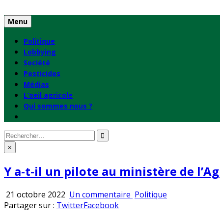
Skip
to
Menu
content
Politique
Lobbying
Société
Pesticides
Médias
L’oeil agricole
Qui sommes nous ?
Rechercher
:
×
Y a-t-il un pilote au ministère de l’Ag
sur
Publié
21 octobre 2022
Un commentaire
Politique
Y
en
Partager sur :
Twitter
Facebook
a-