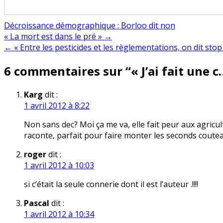
Décroissance démographique : Borloo dit non
Navigation
« La mort est dans le pré » →
← « Entre les pesticides et les règlementations, on dit stop
de
6 commentaires sur “
« J’ai fait une c
l’article
Karg
dit :
1 avril 2012 à 8:22
Non sans dec? Moi ça me va, elle fait peur aux agricu
raconte, parfait pour faire monter les seconds coute
roger
dit :
1 avril 2012 à 10:03
si c’était la seule connerie dont il est l’auteur .!!!!
Pascal
dit :
1 avril 2012 à 10:34