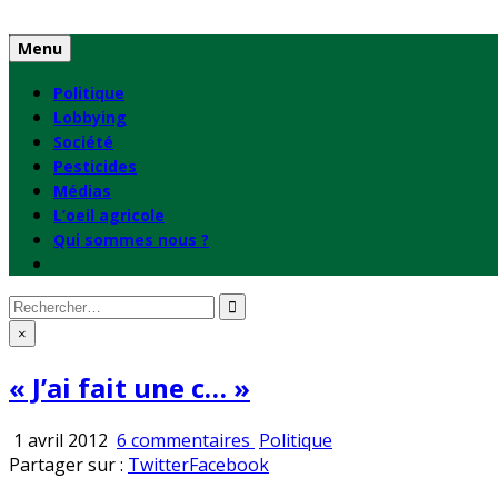
Skip
to
Menu
content
Politique
Lobbying
Société
Pesticides
Médias
L’oeil agricole
Qui sommes nous ?
Rechercher
:
×
« J’ai fait une c… »
sur
Publié
1 avril 2012
6 commentaires
Politique
«
en
Partager sur :
Twitter
Facebook
J’ai