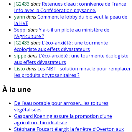
JG2433
dans
Retenues d’eau : connivence de France
Info avec la Confédération paysanne.
yann
dans
Comment le lobby du bio veut la peau de
la HVE
Seppi
dans
Y a-t-il un pilote au ministère de
l’Agriculture ?
JG2433
dans
L’éco-anxiété : une tourmente
écologiste aux effets dévastateurs
sippe
dans
L’éco-anxiété : une tourmente écologiste
aux effets dévastateurs
Listo
dans
Les NBT : solution miracle pour remplacer
les produits phytosanitaires ?
À la une
De l’eau potable pour arroser…les toitures
végétalisées
Gaspard Koening assure la promotion d’une
agriculture bio idéalisée
Stéphane Foucart élargit la fenêtre d’Overton aux