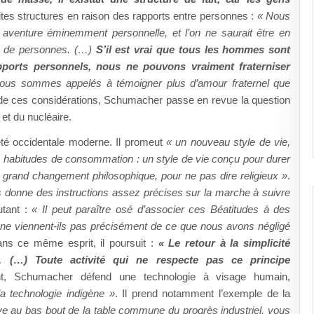
etites structures en raison des rapports entre personnes :
« Nous
e aventure éminemment personnelle, et l’on ne saurait être en
nt de personnes. (…)
S’il est vrai que tous les hommes sont
apports personnels, nous ne pouvons vraiment fraterniser
 nous sommes appelés à témoigner plus d’amour fraternel que
 de ces considérations, Schumacher passe en revue la question
 et du nucléaire.
iété occidentale moderne. Il promeut
« un nouveau style de vie,
 habitudes de consommation : un style de vie conçu pour durer
 grand changement philosophique, pour ne pas dire religieux »
.
 donne des instructions assez précises sur la marche à suivre
utant :
« Il peut paraître osé d’associer ces Béatitudes à des
 ne viennent-ils pas précisément de ce que nous avons négligé
s ce même esprit, il poursuit :
« Le retour à la simplicité
. (…) Toute activité qui ne respecte pas ce principe
nt, Schumacher défend une technologie à visage humain,
la technologie indigène »
. Il prend notamment l’exemple de la
uve au bas bout de la table commune du progrès industriel, vous