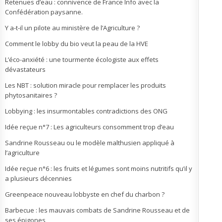
Retenues d’eau : connivence de France Info avec la
Confédération paysanne.
Y a-t-il un pilote au ministère de l’Agriculture ?
Comment le lobby du bio veut la peau de la HVE
L’éco-anxiété : une tourmente écologiste aux effets
dévastateurs
Les NBT : solution miracle pour remplacer les produits
phytosanitaires ?
Lobbying : les insurmontables contradictions des ONG
Idée reçue n°7 : Les agriculteurs consomment trop d’eau
Sandrine Rousseau ou le modèle malthusien appliqué à
l’agriculture
Idée reçue n°6 : les fruits et légumes sont moins nutritifs qu’il y
a plusieurs décennies
Greenpeace nouveau lobbyste en chef du charbon ?
Barbecue : les mauvais combats de Sandrine Rousseau et de
ses épigones