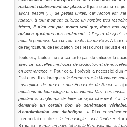
restaient relativement sur place.
»
Il justifie aussi les p
avons besoin (…) de petites unités, car l’action est un
relation, à tout moment, qu’avec un nombre très restrei
frères, il n’en est pas moins vrai que, dans nos r
qu’avec quelques-uns seulement
, à l’égard desquels
nous le pourrions faire envers toute l’humanité »
. A l’aune
de l’agriculture, de l’éducation, des ressources industrielles
Toutefois, l’auteur ne se contente pas de critiquer la soc
avec de nouvelles méthodes de production et de nouvelles
en permanence. »
Pour cela, il prévoit la nécessité d’un
«
D’ailleurs, il estime que
« le Sermon sur la Montagne nous
susceptible de mener à une Economie de Survie »
, ajo
questions de technologie et d’économie. Mais nos ennuis
pendant si longtemps de faire ce rapprochement ? »
Dan
demande un certain don de pénétration véritable
d’autolimitation est diabolique. »
Plus concrèteme
intermédiaire entre
« la technologie sophistiquée »
et
« 
Birmanie :
« Pour un pays tel que la Birmanie, qui se tro