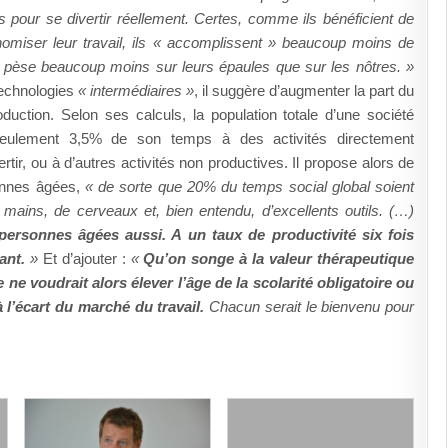
 pour se divertir réellement. Certes, comme ils bénéficient de
miser leur travail, ils « accomplissent » beaucoup moins de
e pèse beaucoup moins sur leurs épaules que sur les nôtres. »
technologies
« intermédiaires »
, il suggère d’augmenter la part du
uction. Selon ses calculs, la population totale d’une société
 seulement 3,5% de son temps à des activités directement
rtir, ou à d’autres activités non productives. Il propose alors de
sonnes âgées,
« de sorte que 20% du temps social global soient
mains, de cerveaux et, bien entendu, d’excellents outils. (…)
 personnes âgées aussi. A un taux de productivité six fois
ant.
»
Et d’ajouter :
«
Qu’on songe à la valeur thérapeutique
ne voudrait alors élever l’âge de la scolarité obligatoire ou
à l’écart du marché du travail.
Chacun serait le bienvenu pour