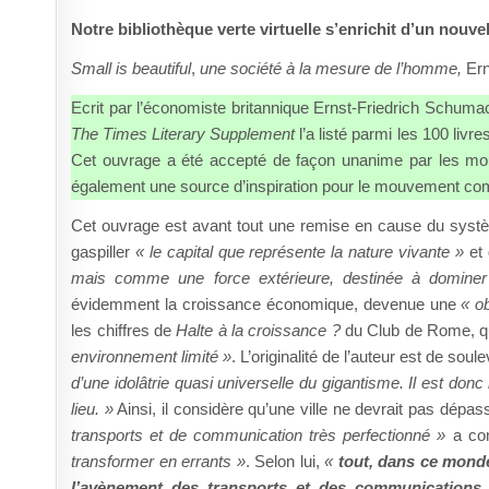
Notre bibliothèque verte virtuelle s’enrichit d’un nouv
Small is beautiful
,
une société à la mesure de l’homme,
Ern
Ecrit par l’économiste britannique Ernst-Friedrich Schuma
The Times Literary Supplement
l’a listé parmi les 100 liv
Cet ouvrage a été accepté de façon unanime par les mo
également une source d’inspiration pour le mouvement co
Cet ouvrage est avant tout une remise en cause du syst
gaspiller
« le capital que représente la nature vivante »
et 
mais comme une force extérieure, destinée à dominer e
évidemment la croissance économique, devenue une
« o
les chiffres de
Halte à la croissance ?
du Club de Rome, 
environnement limité »
. L’originalité de l’auteur est de soule
d’une idolâtrie quasi universelle du gigantisme. Il est donc 
lieu. »
Ainsi, il considère qu’une ville ne devrait pas dépas
transports et de communication très perfectionné »
a co
transformer en errants »
. Selon lui,
«
tout, dans ce monde
l’avènement des transports et des communications d