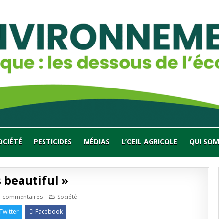
OCIÉTÉ
PESTICIDES
MÉDIAS
L’OEIL AGRICOLE
QUI SOM
s beautiful »
sur
Publié
5 commentaires
Société
« Small
en
is
Twitter
Facebook
beautiful »