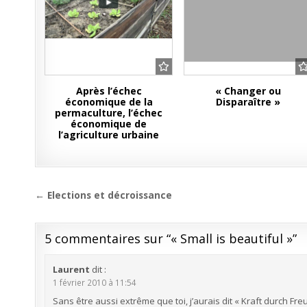
Après l’échec
« Changer ou
économique de la
Disparaître »
permaculture, l’échec
économique de
l’agriculture urbaine
Navigation
← Elections et décroissance
de
l’article
5 commentaires sur “
« Small is beautiful »
”
Laurent
dit :
1 février 2010 à 11:54
Sans être aussi extrême que toi, j’aurais dit « Kraft durch Fre