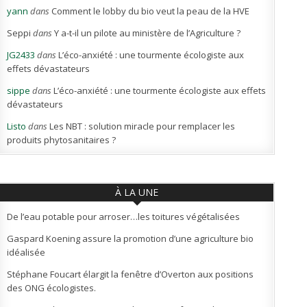
yann
dans
Comment le lobby du bio veut la peau de la HVE
Seppi
dans
Y a-t-il un pilote au ministère de l’Agriculture ?
JG2433
dans
L’éco-anxiété : une tourmente écologiste aux
effets dévastateurs
sippe
dans
L’éco-anxiété : une tourmente écologiste aux effets
dévastateurs
Listo
dans
Les NBT : solution miracle pour remplacer les
produits phytosanitaires ?
À LA UNE
De l’eau potable pour arroser…les toitures végétalisées
Gaspard Koening assure la promotion d’une agriculture bio
idéalisée
Stéphane Foucart élargit la fenêtre d’Overton aux positions
des ONG écologistes.