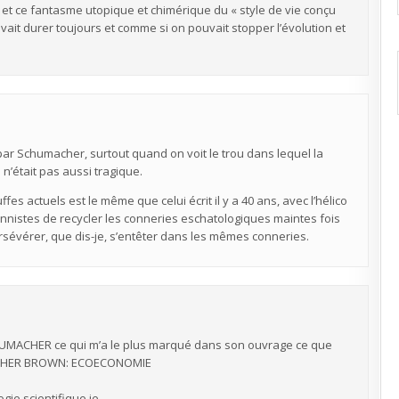
», et ce fantasme utopique et chimérique du « style de vie conçu
it durer toujours et comme si on pouvait stopper l’évolution et
par Schumacher, surtout quand on voit le trou dans lequel la
 n’était pas aussi tragique.
es actuels est le même que celui écrit il y a 40 ans, avec l’hélico
ionnistes de recycler les conneries eschatologiques maintes fois
 persévérer, que dis-je, s’entêter dans les mêmes conneries.
SCHUMACHER ce qui m’a le plus marqué dans son ouvrage ce que
LESTHER BROWN: ECOECONOMIE
ie scientifique je