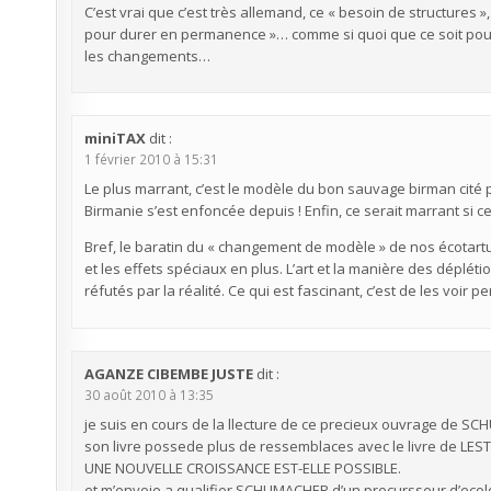
C’est vrai que c’est très allemand, ce « besoin de structures 
pour durer en permanence »… comme si quoi que ce soit pouva
les changements…
miniTAX
dit :
1 février 2010 à 15:31
Le plus marrant, c’est le modèle du bon sauvage birman cité 
Birmanie s’est enfoncée depuis ! Enfin, ce serait marrant si ce
Bref, le baratin du « changement de modèle » de nos écotartuff
et les effets spéciaux en plus. L’art et la manière des déplét
réfutés par la réalité. Ce qui est fascinant, c’est de les voir
AGANZE CIBEMBE JUSTE
dit :
30 août 2010 à 13:35
je suis en cours de la llecture de ce precieux ouvrage de 
son livre possede plus de ressemblaces avec le livre de 
UNE NOUVELLE CROISSANCE EST-ELLE POSSIBLE.
et m’envoie a qualifier SCHUMACHER d’un precursseur d’ecolog