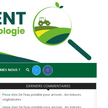
MES NOUS ?
DERNIERS COMMENTAIRES
Pisse
dans
De l’eau potable pour arroser…les toitures
végétalisées
sippe
dans
De l’eau potable pour arroser…les toitures