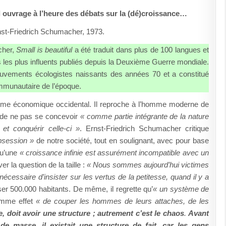
el ouvrage à l’heure des débats sur la (dé)croissance…
st-Friedrich Schumacher, 1973.
cher,
Small is beautiful
a été traduit dans plus de 100 langues et
res les plus influents publiés depuis la Deuxième Guerre mondiale.
uvements écologistes naissants des années 70 et a constitué
mmunautaire de l’époque.
ème économique occidental. Il reproche à l’homme moderne de
de ne pas se concevoir
« comme partie intégrante de la nature
t conquérir celle-ci »
. Ernst-Friedrich Schumacher critique
bsession »
de notre société, tout en soulignant, avec pour base
qu’une
« croissance infinie est assurément incompatible avec un
ver la question de la taille :
« Nous sommes aujourd’hui victimes
nécessaire d’insister sur les vertus de la petitesse, quand il y a
ser 500.000 habitants. De même, il regrette qu’
« un système de
mme effet
« de couper les hommes de leurs attaches, de les
, doit avoir une structure ; autrement c’est le chaos
.
Avant
e masse, il existait une structure de fait, car les gens