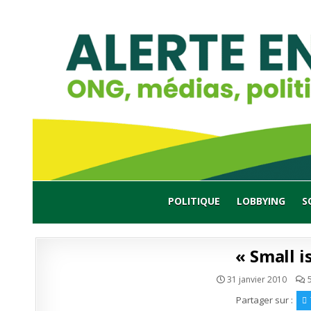
Skip
to
content
POLITIQUE
LOBBYING
S
« Small i
31 janvier 2010
Partager sur :