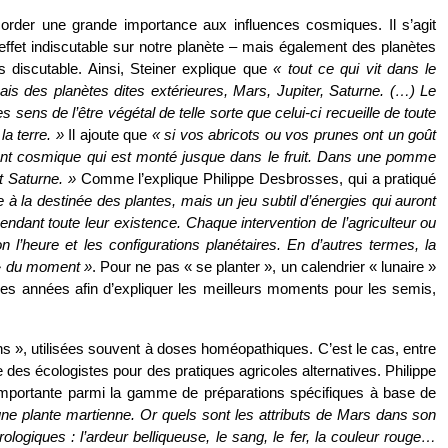
corder une grande importance aux influences cosmiques. Il s’agit
effet indiscutable sur notre planète – mais également des planètes
 discutable. Ainsi, Steiner explique que
« tout ce qui vit dans le
ais des planètes dites extérieures, Mars, Jupiter, Saturne. (…) Le
es sens de l’être végétal de telle sorte que celui-ci recueille de toute
la terre. »
Il ajoute que
« si vos abricots ou vos prunes ont un goût
ment cosmique qui est monté jusque dans le fruit.
Dans une pomme
t Saturne.
»
Comme l’explique Philippe Desbrosses, qui a pratiqué
à la destinée des plantes, mais un jeu subtil d’énergies qui auront
endant toute leur existence. Chaque intervention de l’agriculteur ou
n l’heure et les configurations planétaires. En d’autres termes, la
 » du moment »
.
Pour ne pas « se planter », un calendrier « lunaire »
es années afin d’expliquer les meilleurs moments pour les semis,
ns
», utilisées souvent à doses homéopathiques. C’est le cas, entre
e des écologistes pour des pratiques agricoles alternatives. Philippe
 importante parmi la gamme de préparations spécifiques à base de
 une plante martienne. Or quels sont les attributs de Mars dans son
rologiques : l’ardeur belliqueuse, le sang, le fer, la couleur rouge…