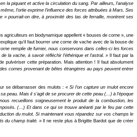
n la piquant et active la circulation du sang. Par ailleurs, l’analyse
 même, l’ortie exprime l’influence des forces attribuées à Mars. Ses
 » pourrait-on dire, à proximité des tas de ferraille, montrent ses
e les agriculteurs en biodynamique appellent « bouses de corne », une
explique qu’il faut bourrer une corne de vache avec de la bouse de
corne remplie de fumier, nous conservons dans celles-ci les forces
e la vache, à savoir réfléchir l’éthérique et l’astral. »
Il faut par la
e pulvériser cette préparation. Mais attention ! Il faut absolument
 des cornes provenant de bêtes étrangères au pays peuvent entrer
pour se débarrasser des mulots :
« Si l’on capture un mulot encore
 sa peau. Mais il s’agit de se procurer de cette peau (…) à l’époque
ous recueillons soigneusement le produit de la combustion, les
osés. (…) Et dans ce qui se trouve anéanti par le feu par cette
eproduction du mulot. Si maintenant vous répandez sur vos champs le
ts du champ traité. »
Il ne reste plus à Brigitte Bardot que de créer