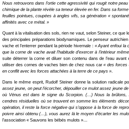
Nous retrouvons dans l’ortie cette agressivité qui rougit notre peau e
chimique de la plante révèle sa teneur élevée en fer. Dans sa forme
feuilles pointues, coupées à angles vifs, sa génération « spontanée
affinités avec ce métal. »
Quant à la vitalisation des sols, rien ne vaut, selon Steiner, ce qu
des principales préparations biodynamiques. Le penseur autrichien 
vache et l’enterrer pendant la période hivernale :
« Ayant enfoui la 
que la corne de vache avait l’habitude d’exercer à l’intérieur même d
suite déterrer la corne et diluer son contenu dans de l’eau avant d
utiliser des cornes de vaches bien de chez nous car
« des forces
en conflit avec les forces attachées à la terre de ce pays »
.
Dans le même esprit, Rudolf Steiner donne la solution radicale 
assez jeune, on peut l’écorcher, dépouiller ce mulot assez jeune de
où Vénus est dans le signe du Scorpion. (…) Nous la brûlons, n
cendres résiduelles où se trouvent en somme les éléments décomp
opération, il reste la force négative qui s’oppose à la force de r
poivre ainsi obtenu (…), vous aurez là le moyen d’écarter les mulo
l’association « Sauvons les bébés mulots »…