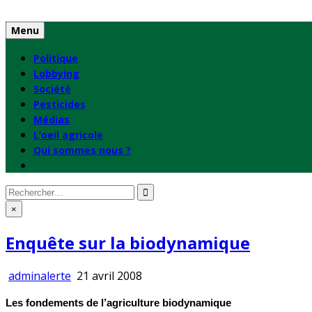
Skip
to
Menu
content
Politique
Lobbying
Société
Pesticides
Médias
L’oeil agricole
Qui sommes nous ?
Rechercher
:
×
Enquête sur la biodynamique
adminalerte
21 avril 2008
Les fondements de l’agriculture biodynamique