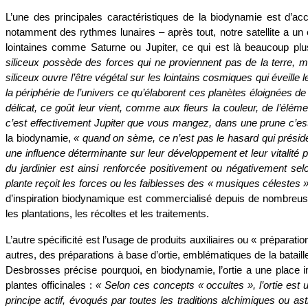
L’une des principales caractéristiques de la biodynamie est d’ac
notamment des rythmes lunaires – après tout, notre satellite a un 
lointaines comme Saturne ou Jupiter, ce qui est là beaucoup plus
siliceux possède des forces qui ne proviennent pas de la terre, m
siliceux ouvre l’être végétal sur les lointains cosmiques qui éveille l
la périphérie de l’univers ce qu’élaborent ces planètes éloignées de 
délicat, ce goût leur vient, comme aux fleurs la couleur, de l’élé
c’est effectivement Jupiter que vous mangez, dans une prune c’es
la biodynamie,
« quand on sème, ce n’est pas le hasard qui préside 
une influence déterminante sur leur développement et leur vitalité p
du jardinier est ainsi renforcée positivement ou négativement selo
plante reçoit les forces ou les faiblesses des « musiques célestes
d’inspiration biodynamique est commercialisé depuis de nombreus
les plantations, les récoltes et les traitements.
L’autre spécificité est l’usage de produits auxiliaires ou «
préparatio
autres, des préparations à base d’ortie, emblématiques de la bataill
Desbrosses précise
pourquoi, en biodynamie, l’ortie a une place
plantes officinales :
« S
elon ces concepts « occultes », l’ortie est
principe actif, évoqués par toutes les traditions alchimiques ou ast