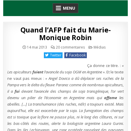
Skip
MENU
to
content
Quand l’AFP fait du Marie-
Monique Robin
sur
Publié
14 mai 2013
20 commentaires
Médias
Quand
en
l’AFP
Twitter
Facebook
fait
du
Marie-
Ça donne ce titre. :
«
Monique
Robin
Les apiculteurs
fuient
l’avancée du soja OGM en Argentine »
. Et le texte
ne vaut pas mieux :
« Angel Dovico a dû déplacer ses ruches de la
Pampa vers le delta du fleuve Parana: comme de nombreux apiculteurs,
il a
fui
devant l’avancée des champs de soja transgénique, l’or vert
devenu un pilier de l’économie en Argentine mais qui
affame
les
abeilles. […] La transhumance (des ruches, ndlr) a toujours existé. Mais
aujourd’hui, elle est exacerbée par le soja. La fumigation des champs
est si toxique que la flore ne pousse plus, ni le long des clôtures, ni sur
les bas-côtés des routes, alerte la biologiste argentine Laura Gurini.
Dans les Iles Lechiguanas, une zone protégée rappelant des paysages