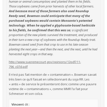
human or animal consumption; and planted them in his fields.
Those soybeans came from prior harvests of other local farmers.
And because most of those farmers also used Roundup
Ready seed, Bowman could anticipate that many of the
purchased soybeans would contain Monsanto’s patented
technology. When he applied a glyphosate-based herbicide
to his fields, he confirmed that this was so
; a significant
proportion of the new plants survived the treatment, and produced
in their turn a new crop of soybeans with the Roundup Ready trait.
Bowman saved seed from that crop to use in his late-season
planting the next year—and then the next, and the next, until he had
harvested eight crops in that way.
http://www.supremecourt.gov/opinions/12pdf/11-
796_c07d.pdf
Il n’est pas fait mention de « contamination ». Bowman savait
très bien ce qu’il faisait en sélectionnant du soja RR. Les
« antis » de service le présenteront donc comme une pauvre
victime de « contaminations », comme MMR l’a fait pour
Schmeiser et son colza.
Vincent
dit :