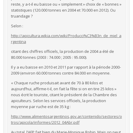
reste, y a-t-il eu baisse ou « simplement » choix de « bonnes »
statistiques (120.000 tonnes en 2004 et 70.000 en 2012). Ou
truandage ?
Selon :
http://apicultura.wikia.com/wiki/Producci%C3%B3n_de_miel_a
rgentina
citant des chiffres officiels, la production de 2004 a été de
80.000 tonnes (2003 : 74.000 ; 2005 : 95.000).
Il y a eu baisse en 2010 et 2011 par rapport à la période 2000-
2009 (environ 60.000 tonnes contre 84.000 en moyenne.
« Chaque ruche produisait avant de 70 à 80 kilos et
aujourd’hui, affirme-t-il, on fait la fête si on en tire 25 kilos »
nous écrit le touriste, citant le président de la Chambre des
apiculteurs. Selon les services officiels, la production
moyenne par ruche est de 35 kg :
http://www.alimentosargentinos.gov.ar/contenido/sectores/o
tros/apicola/informes/2012_04Abr.pdf
Au total, l’AFP fait bien du Marie-Monique Robin. Mais on peut