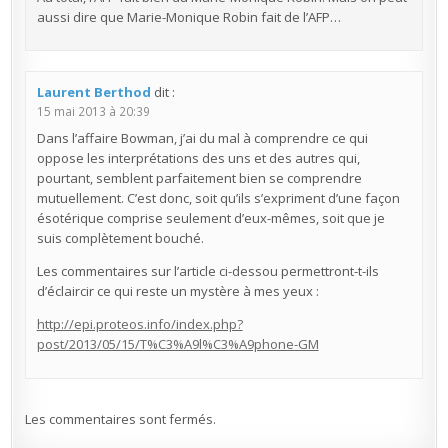
aussi dire que Marie-Monique Robin fait de l’AFP…
Laurent Berthod
dit :
15 mai 2013 à 20:39
Dans l’affaire Bowman, j’ai du mal à comprendre ce qui
oppose les interprétations des uns et des autres qui,
pourtant, semblent parfaitement bien se comprendre
mutuellement. C’est donc, soit qu’ils s’expriment d’une façon
ésotérique comprise seulement d’eux-mêmes, soit que je
suis complètement bouché.
Les commentaires sur l’article ci-dessou permettront-t-ils
d’éclaircir ce qui reste un mystère à mes yeux :
http://epi.proteos.info/index.php?
post/2013/05/15/T%C3%A9l%C3%A9phone-GM
Les commentaires sont fermés.