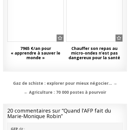
7965 €/an pour
Chauffer son repas au
« apprendre à sauver le
micro-ondes n’est pas
monde »
dangereux pour la santé
Navigation
Gaz de schiste : explorer pour mieux négocier… →
de
← Agriculture : 70 000 postes à pourvoir
l’article
20 commentaires sur “
Quand l’AFP fait du
Marie-Monique Robin
”
GFP
dit :