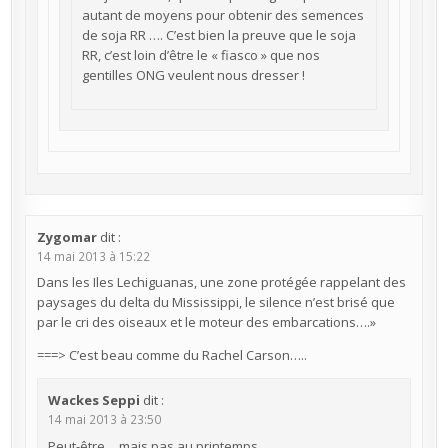
autant de moyens pour obtenir des semences
de soja RR …. C’est bien la preuve que le soja
RR, c’est loin d’être le « fiasco » que nos
gentilles ONG veulent nous dresser !
Zygomar
dit :
14 mai 2013 à 15:22
Dans les Iles Lechiguanas, une zone protégée rappelant des
paysages du delta du Mississippi, le silence n’est brisé que
par le cri des oiseaux et le moteur des embarcations….»
===> C’est beau comme du Rachel Carson…..
Wackes Seppi
dit :
14 mai 2013 à 23:50
Peut-être… mais pas au printemps.