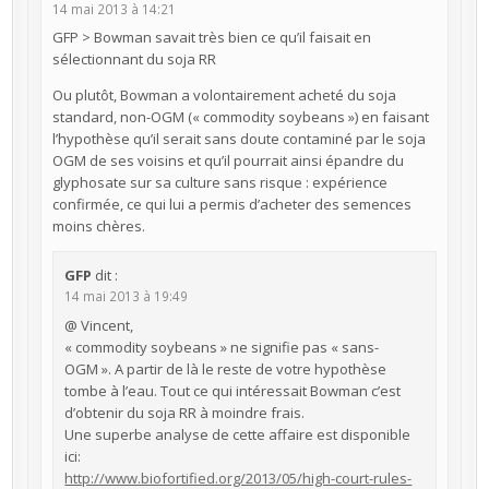
14 mai 2013 à 14:21
GFP > Bowman savait très bien ce qu’il faisait en
sélectionnant du soja RR
Ou plutôt, Bowman a volontairement acheté du soja
standard, non-OGM (« commodity soybeans ») en faisant
l’hypothèse qu’il serait sans doute contaminé par le soja
OGM de ses voisins et qu’il pourrait ainsi épandre du
glyphosate sur sa culture sans risque : expérience
confirmée, ce qui lui a permis d’acheter des semences
moins chères.
GFP
dit :
14 mai 2013 à 19:49
@ Vincent,
« commodity soybeans » ne signifie pas « sans-
OGM ». A partir de là le reste de votre hypothèse
tombe à l’eau. Tout ce qui intéressait Bowman c’est
d’obtenir du soja RR à moindre frais.
Une superbe analyse de cette affaire est disponible
ici:
http://www.biofortified.org/2013/05/high-court-rules-