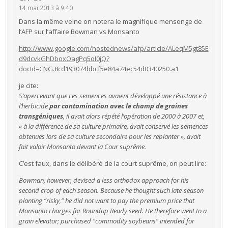
14 mai 2013 à 9:40
Dans la même veine on notera le magnifique mensonge de
l’AFP sur l’affaire Bowman vs Monsanto
http://www.google.com/hostednews/afp/article/ALeqM5gt85E
d9dcvkGhDboxOagPq5oI0jQ?
docId=CNG.8cd193074bbcf5e84a74ec54d0340250.a1
je cite:
S’apercevant que ces semences avaient développé une résistance à
l’herbicide
par contamination avec le champ de graines
transgéniques
, il avait alors répété l’opération de 2000 à 2007 et,
« à la différence de sa culture primaire, avait conservé les semences
obtenues lors de sa culture secondaire pour les replanter », avait
fait valoir Monsanto devant la Cour suprême.
C’est faux, dans le délibéré de la court suprême, on peut lire:
Bowman, however, devised a less orthodox approach for his
second crop of each season. Because he thought such late-season
planting “risky,” he did not want to pay the premium price that
Monsanto charges for Roundup Ready seed. He therefore went to a
grain elevator; purchased “commodity soybeans” intended for