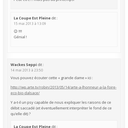
La Coupe Est Pleine
dit :
15 mai 2013 à 13:09
😉 !!!!
Génial !
Wackes Seppi
dit :
14 mai 2013 à 23:50
Vous pouvez écouter cette « grande dame » ici :
http://wp.arte.tv/robin/2013/05/14/arte-a-lhonneur-a-la-foire-
eco-bio-dalsace/
Y a-t-il un psy capable de nous expliquer les raisons de ce
débit saccadé (et éventuellement interpréter le fond de ce
qu’elle dit) ?
La Coupe Est Pleine
dit :