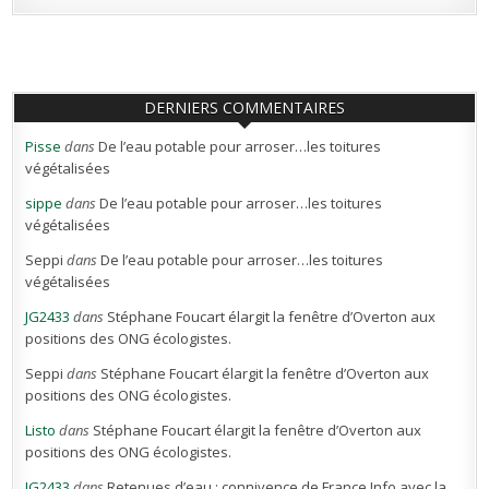
DERNIERS COMMENTAIRES
Pisse
dans
De l’eau potable pour arroser…les toitures
végétalisées
sippe
dans
De l’eau potable pour arroser…les toitures
végétalisées
Seppi
dans
De l’eau potable pour arroser…les toitures
végétalisées
JG2433
dans
Stéphane Foucart élargit la fenêtre d’Overton aux
positions des ONG écologistes.
Seppi
dans
Stéphane Foucart élargit la fenêtre d’Overton aux
positions des ONG écologistes.
Listo
dans
Stéphane Foucart élargit la fenêtre d’Overton aux
positions des ONG écologistes.
JG2433
dans
Retenues d’eau : connivence de France Info avec la