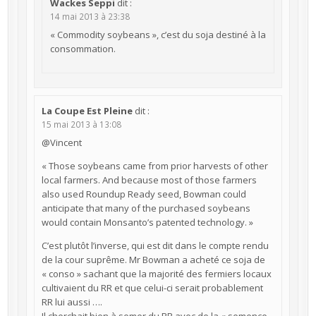
Wackes Seppi
dit :
14 mai 2013 à 23:38
« Commodity soybeans », c’est du soja destiné à la
consommation.
La Coupe Est Pleine
dit :
15 mai 2013 à 13:08
@Vincent
« Those soybeans came from prior harvests of other
local farmers. And because most of those farmers
also used Roundup Ready seed, Bowman could
anticipate that many of the purchased soybeans
would contain Monsanto’s patented technology. »
C’est plutôt l’inverse, qui est dit dans le compte rendu
de la cour suprême. Mr Bowman a acheté ce soja de
« conso » sachant que la majorité des fermiers locaux
cultivaient du RR et que celui-ci serait probablement
RR lui aussi ….