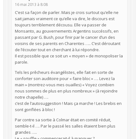
16 mai 2013 à 8:08
C’est sa façon de parler. Mais je crois surtout qu’elle ne
sait jamais vraiment ce qu’elle va dire, le discours est
toujours terriblement décousu. Elle va passer de
Monsanto, au gouvernements Argentins succéssifs, en
passant par G. Bush, pour finir par le cancer d’un des
voisins de ses parents en Charentes ….. C’est déroutant
de l’écouter tout en cherchant à lui répondre.
Il est possible que ce soit un « moyen » de monopoliser la
parole.
Tels les prêcheurs évangélistes, elle fait en sorte de
conforter son auditoire pour « faire bloc » …. Levez la
main » (montrez-vous mes ouailles) « Voyez combien
nous sommes de plus en plus nombreux » (à rejoindre
notre chapelle) ….
c’est de l’autosuggestion ! Mais ça marche ! Les brebis en
sont gonflées à bloc !
Par contre sa sortie à Colmar était en comité réduit,
semble-t-il …. Par le passé les salles étaient bien plus
grandes …..
Le « souffle » commencerait-il à manquer ?