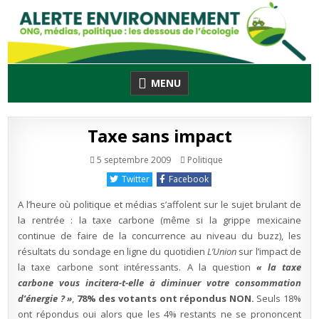
Skip
to
content
MENU
Taxe sans impact
Publié
5 septembre 2009
Politique
en
Twitter
Facebook
A l’heure où politique et médias s’affolent sur le sujet brulant de
la rentrée : la taxe carbone (même si la grippe mexicaine
continue de faire de la concurrence au niveau du buzz), les
résultats du sondage en ligne du quotidien
L’Union
sur l’impact de
la taxe carbone sont intéressants. A la question
« la taxe
carbone vous incitera-t-elle à diminuer votre consommation
d’énergie ? »
,
78% des votants ont répondus NON.
Seuls 18%
ont répondus oui alors que les 4% restants ne se prononcent