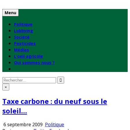
Skip
to
Menu
content
Politique
Lobbying
Société
Pesticides
Médias
L’oeil agricole
Qui sommes nous ?
Rechercher
:
×
Taxe carbone : du neuf sous le
soleil…
Publié
6 septembre 2009
Politique