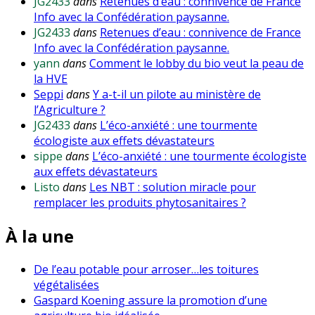
JG2433
dans
Retenues d’eau : connivence de France
Info avec la Confédération paysanne.
JG2433
dans
Retenues d’eau : connivence de France
Info avec la Confédération paysanne.
yann
dans
Comment le lobby du bio veut la peau de
la HVE
Seppi
dans
Y a-t-il un pilote au ministère de
l’Agriculture ?
JG2433
dans
L’éco-anxiété : une tourmente
écologiste aux effets dévastateurs
sippe
dans
L’éco-anxiété : une tourmente écologiste
aux effets dévastateurs
Listo
dans
Les NBT : solution miracle pour
remplacer les produits phytosanitaires ?
À la une
De l’eau potable pour arroser…les toitures
végétalisées
Gaspard Koening assure la promotion d’une