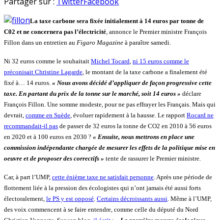
en
Partager sur :
Twitter
Facebook
La taxe carbone sera fixée initialement à 14 euros par tonne de
C02 et ne concernera pas l’électricité
, annonce le Premier ministre François
Fillon dans un entretien au
Figaro Magazine
à paraître samedi.
Ni 32 euros comme le souhaitait
Michel Tocard
,
ni 15 euros comme le
préconisait Christine Lagarde
, le montant de la taxe carbone a finalement été
fixé à… 14 euros.
« Nous avons décidé d’appliquer de façon progressive cette
taxe. En partant du prix de la tonne sur le marché, soit 14 euros »
déclare
François Fillon. Une somme modeste, pour ne pas effrayer les Français. Mais qui
devrait,
comme en Suède
, évoluer rapidement à la hausse. Le rapport
Rocard ne
recommandait-il pas
de passer de 32 euros la tonne de CO2 en 2010 à 56 euros
en 2020 et à 100 euros en 2030 ?
« Ensuite, nous mettrons en place une
commission indépendante chargée de mesurer les effets de la politique mise en
oeuvre et de proposer des correctifs »
tente de rassurer le Premier ministre.
Car, à part l’UMP,
cette énième taxe ne satisfait personne
. Après une période de
flottement liée à la pression des écologistes qui n’ont jamais été aussi forts
électoralement,
le PS y est opposé
.
Certains décroissants aussi
. Même à l’UMP,
des voix commencent à se faire entendre, comme celle du député du Nord