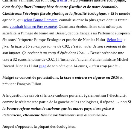
Christian Vanneste. Sur son blog,
il écrit
:
« La première mesure écologique,
c’est de dépolluer l’atmosphère de notre fiscalité et de notre économie.
Choisissons l’écologie fiscale plutôt que la fiscalité écologique. »
Et le monde
agricole, qui
selon Bruno Lemaire
, connaît sa crise la plus grave depuis trente
ans,
voudrait bien en être exonéré
. Quant aux écolos, ils ne sont même pas
satisfaits, à l’image de Jean-Paul Besset, député français au Parlement européen
élu sous l’étiquette Europe Ecologie et proche de Nicolas Hulot.
Selon lui
,
«
fixer la taxe à 15 euros par tonne de C02, c’est la vider de son contenu et de
son impact. Ça revient à un coup d’épée dans l’eau. »
Besset préconise une
taxe à 32 euros la tonne de CO2, à l’instar de l’ancien Premier ministre Michel
Rocard. Nicolas Hulot
juge
de son côté que 14 euros,
« c’est trop faible »
.
Malgré ce concert de protestations,
la taxe
« entrera en vigueur en 2010 »
,
prévient François Fillon.
A la question de savoir si la taxe carbone porterait également sur l’électricité,
comme le réclame une partie de la gauche et les écologistes, il répond :
« non.
Si
la France rejette moins de carbone que les autres pays, c’est grâce à
l’électricité, elle-même très majoritairement issue du nucléaire
»
.
Auquel s’opposent la plupart des écologistes.