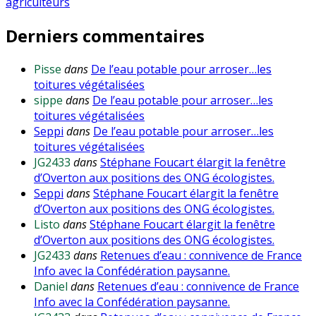
l’article
agriculteurs
Derniers commentaires
Pisse
dans
De l’eau potable pour arroser…les
toitures végétalisées
sippe
dans
De l’eau potable pour arroser…les
toitures végétalisées
Seppi
dans
De l’eau potable pour arroser…les
toitures végétalisées
JG2433
dans
Stéphane Foucart élargit la fenêtre
d’Overton aux positions des ONG écologistes.
Seppi
dans
Stéphane Foucart élargit la fenêtre
d’Overton aux positions des ONG écologistes.
Listo
dans
Stéphane Foucart élargit la fenêtre
d’Overton aux positions des ONG écologistes.
JG2433
dans
Retenues d’eau : connivence de France
Info avec la Confédération paysanne.
Daniel
dans
Retenues d’eau : connivence de France
Info avec la Confédération paysanne.