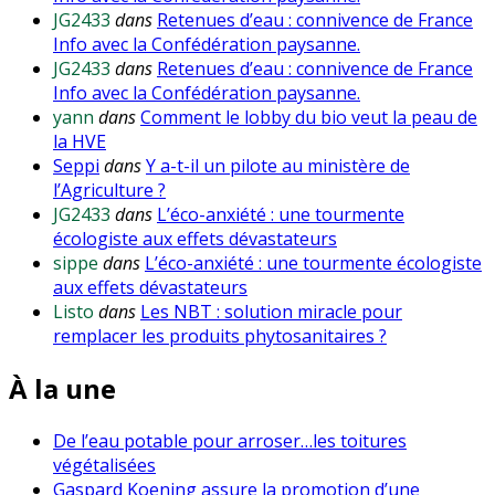
JG2433
dans
Retenues d’eau : connivence de France
Info avec la Confédération paysanne.
JG2433
dans
Retenues d’eau : connivence de France
Info avec la Confédération paysanne.
yann
dans
Comment le lobby du bio veut la peau de
la HVE
Seppi
dans
Y a-t-il un pilote au ministère de
l’Agriculture ?
JG2433
dans
L’éco-anxiété : une tourmente
écologiste aux effets dévastateurs
sippe
dans
L’éco-anxiété : une tourmente écologiste
aux effets dévastateurs
Listo
dans
Les NBT : solution miracle pour
remplacer les produits phytosanitaires ?
À la une
De l’eau potable pour arroser…les toitures
végétalisées
Gaspard Koening assure la promotion d’une