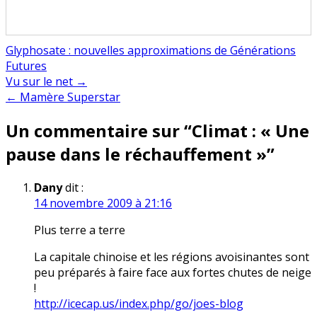
Glyphosate : nouvelles approximations de Générations
Futures
Navigation
Vu sur le net →
← Mamère Superstar
de
Un commentaire sur “
Climat : « Une
l’article
pause dans le réchauffement »
”
Dany
dit :
14 novembre 2009 à 21:16
Plus terre a terre
La capitale chinoise et les régions avoisinantes sont
peu préparés à faire face aux fortes chutes de neige
!
http://icecap.us/index.php/go/joes-blog