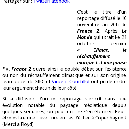
Climat
en
Partager sur :
Twitter
Facebook
:
C’est le titre d’un
« Une
reportage diffusé le 10
pause
novembre au 20h de
dans
France 2
. Après
Le
le
Monde
qui titrait ke 21
réchauffement »
octobre dernier
« Climat, le
réchauffement
marque-t-il une pause
? »
,
France 2
ouvre ainsi le double débat sur l’existence
ou non du réchauffement climatique et sur son origine.
Jean Jouzel du GIEC et
Vincent Courtillot
ont pu défendre
leur argument chacun de leur côté.
Si la diffusion d’un tel reportage s’inscrit dans une
évolution notable du paysage médiatique depuis
quelques semaines, on peut encore s’en étonner. Peut-
être est-ce une ouverture en cas d’échec à Copenhague ?
(Merci à Floyd)