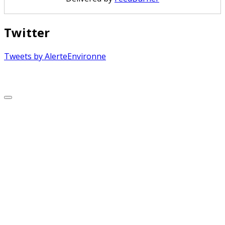
Twitter
Tweets by AlerteEnvironne
Copyright © 2026 Alerte Environnement
Scroll
to
Top