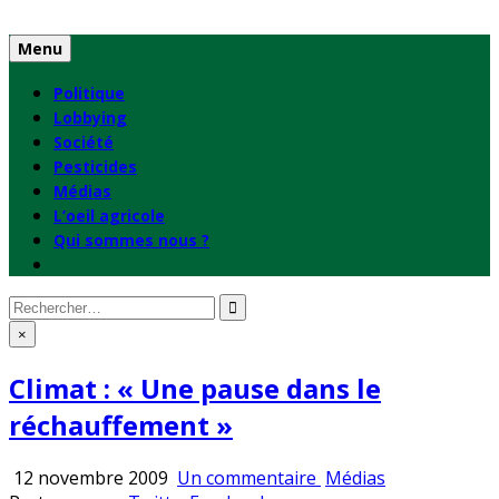
Skip
to
Menu
content
Politique
Lobbying
Société
Pesticides
Médias
L’oeil agricole
Qui sommes nous ?
Rechercher
:
×
Climat : « Une pause dans le
réchauffement »
sur
Publié
12 novembre 2009
Un commentaire
Médias