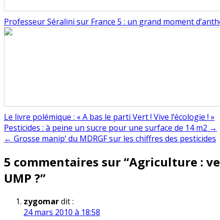
Professeur Séralini sur France 5 : un grand moment d’antho
Le livre polémique : « A bas le parti Vert ! Vive l’écologie ! »
Navigation
Pesticides : à peine un sucre pour une surface de 14 m2 →
← Grosse manip’ du MDRGF sur les chiffres des pesticides
de
5 commentaires sur “
Agriculture : v
l’article
UMP ?
”
zygomar
dit :
24 mars 2010 à 18:58