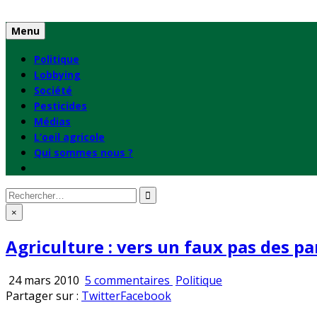
Skip
to
Menu
content
Politique
Lobbying
Société
Pesticides
Médias
L’oeil agricole
Qui sommes nous ?
Rechercher
:
×
Agriculture : vers un faux pas des p
sur
Publié
24 mars 2010
5 commentaires
Politique
Agriculture
en
Partager sur :
Twitter
Facebook
: