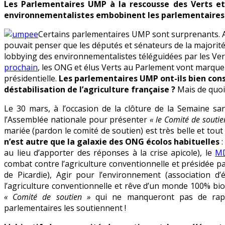
Les Parlementaires UMP à la rescousse des Verts e
vers
environnementalistes embobinent les parlementaires
un
faux
Certains parlementaires UMP sont surprenants. Ap
pas
pouvait penser que les députés et sénateurs de la majorité 
des
lobbying des environnementalistes téléguidées par les Ver
parlementaires
prochain
, les ONG et élus Verts au Parlement vont marquer
UMP
présidentielle.
Les parlementaires UMP ont-ils bien cons
?
déstabilisation de l’agriculture française ?
Mais de quoi 
Le 30 mars, à l’occasion de la clôture de la Semaine sa
l’Assemblée nationale pour présenter
« le Comité de soutien
mariée (pardon le comité de soutien) est très belle et tout 
n’est autre que la galaxie des ONG écolos habituelles
:
au lieu d’apporter des réponses à la crise apicole), le
M
combat contre l’agriculture conventionnelle et présidée pa
de Picardie), Agir pour l’environnement (association d’
l’agriculture conventionnelle et rêve d’un monde 100% bio)
« Comité de soutien »
qui ne manqueront pas de rapp
parlementaires les soutiennent !