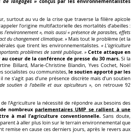
s de langages »
conçus par les environnementalistes
r, surtout au vu de la crise que traverse la filière apicole
ppeler l’origine multifactorielle des mortalités d’abeilles :
s l’environnement », mais aussi « présence de parasites, effets
pact du changement climatique. »
Mais tout le problème (et la
énérales que tirent les environnementalistes.
« L’agriculture
importants problèmes de santé publique. »
Cette attaque en
r au coeur de la conférence de presse du 30 mars.
Si la
ine Billard, Marie-Christine Blandin, Yves Cochet, Noël
es socialistes ou communistes,
le soutien apporté par les
 il ne s’agit pas d’une présence discrète mais d’un soutien
de soutien à l’abeille et aux apiculteurs »
, on retrouve 92
 de l’Agriculture la nécessité de répondre aux besoins des
e de nombreux
parlementaires UMP se rallient à une
re à mal l’agriculture conventionnelle.
Sans doute,
arent à aller plus loin sur le terrain environnemental que
ant remise en cause ces derniers jours, après le revers aux