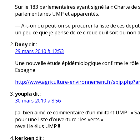
Sur le 183 parlementaires ayant signé la « Charte de s
parlementaires UMP et apparentés.
— A-t-on ou peut-on se procurer la liste de ces déput
un peu ce que je pense de ce cirque qu’il soit ou non d
Dany
dit :
29 mars 2010 à 12:53
Une nouvelle étude épidémiologique confirme le rôle d
Espagne
http://www.agriculture-environnement.fr/spip.php?ar
youpla
dit :
30 mars 2010 à 8:56
J’ai bien aimé ce commentaire d’un militant UMP : « Sa
pour une liste d’ouverture : les verts ».
réveil le élus UMP !!
kerloen
dit :