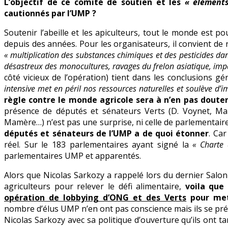
L’objectif de ce comité de soutien et les
« élément
cautionnés par l’UMP ?
Soutenir l’abeille et les apiculteurs, tout le monde est pou
depuis des années. Pour les organisateurs, il convient de ra
« multiplication des substances chimiques et des pesticides dan
désastreux des monocultures, ravages du frelon asiatique, im
côté vicieux de l’opération) tient dans les conclusions g
intensive met en péril nos ressources naturelles et soulève d’
règle contre le monde agricole sera à n’en pas doute
présence de députés et sénateurs Verts (D. Voynet, Mart
Mamère…) n’est pas une surprise, ni celle de parlementair
députés et sénateurs de l’UMP a de quoi étonner
. Car
réel. Sur le 183 parlementaires ayant signé la
« Charte 
parlementaires UMP et apparentés.
Alors que Nicolas Sarkozy a rappelé lors du dernier Salon
agriculteurs pour relever le défi alimentaire,
voila qu
opération de lobbying d’ONG et des Verts
pour mett
nombre d’élus UMP n’en ont pas conscience mais ils se prép
Nicolas Sarkozy avec sa politique d’ouverture qu’ils ont t