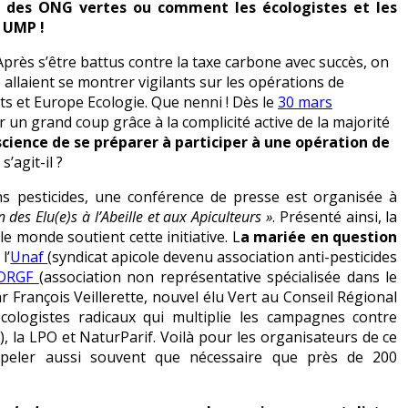
t des ONG vertes ou comment les écologistes et les
 UMP !
rès s’être battus contre la taxe carbone avec succès, on
allaient se montrer vigilants sur les opérations de
ts et Europe Ecologie. Que nenni ! Dès le
30 mars
 un grand coup grâce à la complicité active de la majorité
cience de se préparer à participer à une opération de
s’agit-il ?
ns pesticides, une conférence de presse est organisée à
 des Elu(e)s à l’Abeille et aux Apiculteurs »
. Présenté ainsi, la
le monde soutient cette initiative. L
a mariée en question
 l’
Unaf
(syndicat apicole devenu association anti-pesticides
DRGF
(association non représentative spécialisée dans le
r François Veillerette, nouvel élu Vert au Conseil Régional
écologistes radicaux qui multiplie les campagnes contre
, la LPO et NaturParif. Voilà pour les organisateurs de ce
eler aussi souvent que nécessaire que près de 200