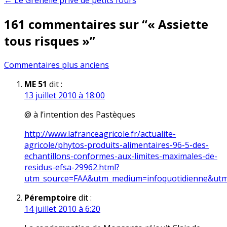
← Le Grenelle privé de petits fours
de
161 commentaires sur “
« Assiette
l’article
tous risques »
”
Navigation
Commentaires plus anciens
dans
ME 51
dit :
13 juillet 2010 à 18:00
les
commentaires
@ à l’intention des Pastèques
http://www.lafranceagricole.fr/actualite-
agricole/phytos-produits-alimentaires-96-5-des-
echantillons-conformes-aux-limites-maximales-de-
residus-efsa-29962.html?
utm_source=FAA&utm_medium=infoquotidienne&ut
Péremptoire
dit :
14 juillet 2010 à 6:20