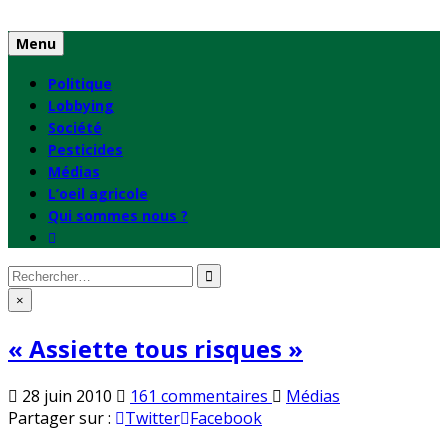
Skip
to
Menu
content
Politique
Lobbying
Société
Pesticides
Médias
L’oeil agricole
Qui sommes nous ?
Rechercher
:
×
« Assiette tous risques »
sur
Publié
28 juin 2010
161 commentaires
Médias
«
en
Partager sur :
Twitter
Facebook
Assiette