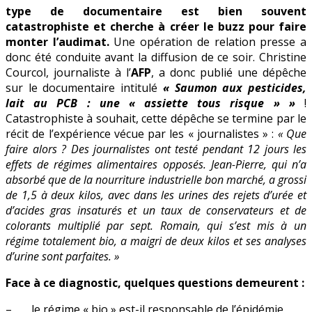
type de documentaire est bien souvent
catastrophiste et cherche à créer le buzz pour faire
monter l’audimat.
Une opération de relation presse a
donc été conduite avant la diffusion de ce soir. Christine
Courcol, journaliste à l’
AFP
, a donc publié une dépêche
sur le documentaire intitulé
« Saumon aux pesticides,
lait au PCB : une « assiette tous risque » »
!
Catastrophiste à souhait, cette dépêche se termine par le
récit de l’expérience vécue par les « journalistes » :
« Que
faire alors ? Des journalistes ont testé pendant 12 jours les
effets de régimes alimentaires opposés. Jean-Pierre, qui n’a
absorbé que de la nourriture industrielle bon marché, a grossi
de 1,5 à deux kilos, avec dans les urines des rejets d’urée et
d’acides gras insaturés et un taux de conservateurs et de
colorants multiplié par sept. Romain, qui s’est mis à un
régime totalement bio, a maigri de deux kilos et ses analyses
d’urine sont parfaites. »
Face à ce diagnostic, quelques questions demeurent :
– le régime « bio » est-il responsable de l’épidémie