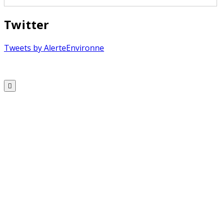
Twitter
Tweets by AlerteEnvironne
Copyright © 2026 Alerte Environnement
Scroll
to
Top