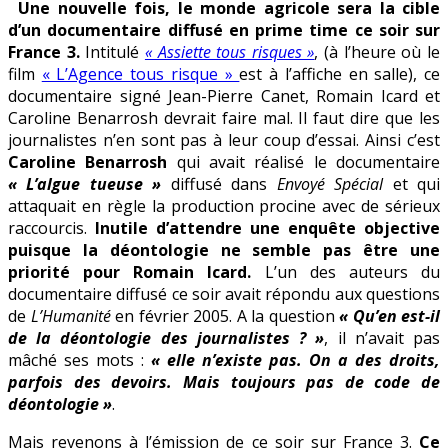
Une nouvelle fois, le monde agricole sera la cible
tous
d’un documentaire diffusé en prime time ce soir sur
risques
France 3.
Intitulé
« Assiette tous risques »
, (à l’heure où le
»
film
« L’Agence tous risque »
est à l’affiche en salle), ce
documentaire signé Jean-Pierre Canet, Romain Icard et
Caroline Benarrosh devrait faire mal. Il faut dire que les
journalistes n’en sont pas à leur coup d’essai. Ainsi c’est
Caroline Benarrosh
qui avait réalisé le documentaire
« L’algue tueuse »
diffusé dans
Envoyé Spécial
et qui
attaquait en règle la production procine avec de sérieux
raccourcis.
Inutile d’attendre une enquête objective
puisque la déontologie ne semble pas être une
priorité pour Romain Icard.
L’un des auteurs du
documentaire diffusé ce soir avait répondu aux questions
de
L’Humanité
en février 2005. A la question
« Qu’en est-il
de la déontologie des journalistes ? »
, il n’avait pas
mâché ses mots :
« elle n’existe pas. On a des droits,
parfois des devoirs. Mais toujours pas de code de
déontologie »
.
Mais revenons à l’émission de ce soir sur France 3.
Ce