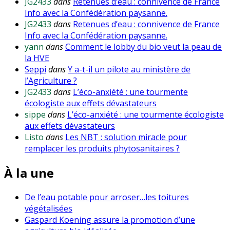
JG2433
dans
Retenues d’eau : connivence de France
Info avec la Confédération paysanne.
JG2433
dans
Retenues d’eau : connivence de France
Info avec la Confédération paysanne.
yann
dans
Comment le lobby du bio veut la peau de
la HVE
Seppi
dans
Y a-t-il un pilote au ministère de
l’Agriculture ?
JG2433
dans
L’éco-anxiété : une tourmente
écologiste aux effets dévastateurs
sippe
dans
L’éco-anxiété : une tourmente écologiste
aux effets dévastateurs
Listo
dans
Les NBT : solution miracle pour
remplacer les produits phytosanitaires ?
À la une
De l’eau potable pour arroser…les toitures
végétalisées
Gaspard Koening assure la promotion d’une