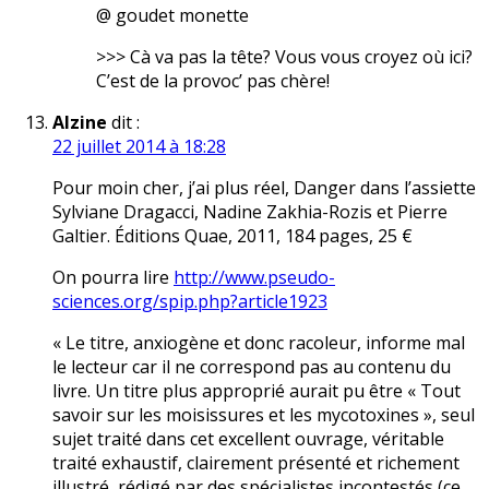
@ goudet monette
>>> Cà va pas la tête? Vous vous croyez où ici?
C’est de la provoc’ pas chère!
Alzine
dit :
22 juillet 2014 à 18:28
Pour moin cher, j’ai plus réel, Danger dans l’assiette
Sylviane Dragacci, Nadine Zakhia-Rozis et Pierre
Galtier. Éditions Quae, 2011, 184 pages, 25 €
On pourra lire
http://www.pseudo-
sciences.org/spip.php?article1923
« Le titre, anxiogène et donc racoleur, informe mal
le lecteur car il ne correspond pas au contenu du
livre. Un titre plus approprié aurait pu être « Tout
savoir sur les moisissures et les mycotoxines », seul
sujet traité dans cet excellent ouvrage, véritable
traité exhaustif, clairement présenté et richement
illustré, rédigé par des spécialistes incontestés (ce